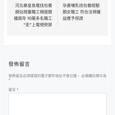
河北秦皇島電找包養
孕產哺乳找包養經驗
章
網站視臺職工頻道開
期女職工 符合法規權
導
播兩年 10萬多名職工
益應予保證
覽
“走”上電視熒屏
發佈留言
發佈留言必須填寫的電子郵件地址不會公開。
必填欄位標示為
*
留言
*