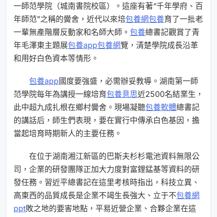
一師范學院（城南書院校區）。這座有著“千年學府、百
年師范”之稱的黌舍，近代以來培
包養網
包養
育了一批老
一輩無產階層反動家和名師大師。
包養
總書記觀賞了青
年毛澤東主題展
包養app
包養網
覽，清楚學院成長沿革
和用好白色資本等情形。
包養app
國度要強盛，必需辦妥教導。湖南第一師
范學院每年為講授一線培育
包養意思
近2500名結業生，
此中超九成扎根在鄉村黌舍。現場凝聽
包養軟體
總書記
的講話后，師生們表現，要在實行中傳承白色基因，擔
當起培育時期新人的主要任務。
在位于湖南湘江新區的巴斯夫杉杉電池資料無限公
司，企業的研發團隊正加大力度對富鋰錳基等資料的研
發任務。習近平總書記在這里考核時指出，科技立異、
高東西的品質成長是企業不竭生長強大、立于不
包養網
ppt
敗之地的要害地點，平易近營企業、合夥企業在這