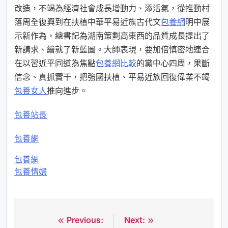
改造，不竭為經濟社會成長增動力、添活氣，從推動村
落周全復興到在扶植中華平易近族古代文
包養網
明中展
示新作為，總書記為湖南策劃高東西的品質成長提出了
新請求、繪就了新藍圖。大師表現，要加倍慎密地連合
在以習近平同道為焦點
包養網比較
的黨中心四周，果斷
信念、真抓實干，把強國扶植、平易近族回復偉業不竭
包養女人
推向進步。
包養站長
包養網
包養網
包養情婦
Previous:
Next:
文