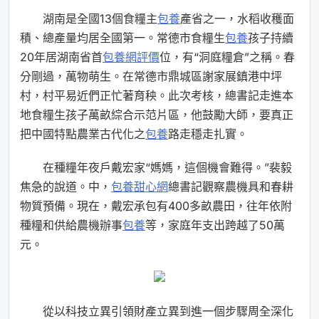
湖南是全國13個食糧主
包養
產省之一，水稻收穫面
積、總產量均居全國第一。常德市食糧生
包養
孩子持續
20年居湖南省首
包養網評價
位，有“洞庭糧倉”之稱。春
分剛過，萬物萌生。在常德市鼎城區謝家展鎮港中坪
村，村平易近們正忙著育秧。此次考核，總書記走進本
地食糧生孩子萬畝綜合示范片區，他鼓勵大師，要真正
把中國特點農業古代化之
包養
路走穩走扎實。
在種糧年夜戶戴宏家“媽媽，這個機會難得。”裴毅
焦急的說道。中，
包養甜心網
總書記觀察農機具和春耕
物質預備。現在，戴宏承包有400多畝農田，往年依附
種糧和供給農機辦事
包養
等，家庭年支出跨越了50萬
元。
從以科技立異引領財產立異到進一個步驟周全深化