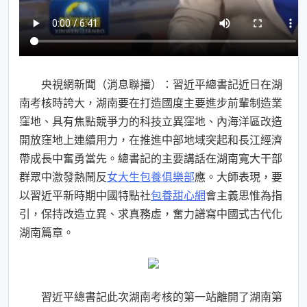
央視網新聞（消息聯播）：習近平總書記近日在湖
南考核時誇大，湖南要在打造國度主要進步前輩制造業
窪地、具有焦點競爭力的科技立異窪地、內海洋區改造
開放窪地上連續用力，在推進中部地域突起和長江經濟
帶成長中奮勇當先。總書記的主要講話在湖南寬大干部
群眾中激發熱鬧反
女大生包養俱樂部
應。大師表現，要
以習近平新時期中國特點社
包養甜心網
會主義思惟為指
引，保持改造立異、求真務虛，奮力譜寫中國式古代化
湖南篇章。
習近平總書記此次湖南考核的第一站離開了湖南第