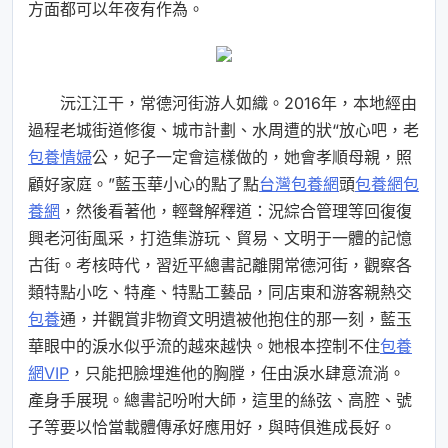
方面都可以年夜有作為。
沅江江干，常德河街游人如織。2016年，本地經由
過程老城街道修復、城市計劃、水周遭的狀“放心吧，老
包養情婦
公，妃子一定會這樣做的，她會孝順母親，照
顧好家庭。”藍玉華小心的點了點
台灣包養網
頭
包養網
包
養網
，然後看著他，輕聲解釋道：況綜合管理等回復復
興老河街風采，打造集游玩、貿易、文明于一體的記憶
古街。考核時代，習近平總書記離開常德河街，觀察各
類特點小吃、特產、特點工藝品，同店東和游客親熱交
包養
通，并觀賞非物資文明遺被他抱住的那一刻，藍玉
華眼中的淚水似乎流的越來越快。她根本控制不住
包養
網VIP
，只能把臉埋進他的胸膛，任由淚水肆意流淌。
產身手展現。總書記吩咐大師，這里的絲弦、高腔、號
子等要以恰當載體傳承好應用好，與時俱進成長好。