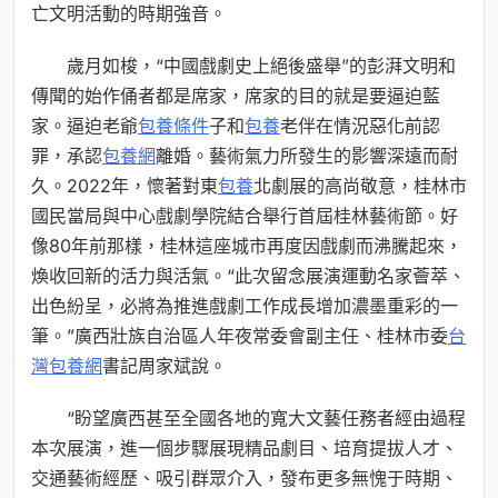
亡文明活動的時期強音。
歲月如梭，“中國戲劇史上絕後盛舉”的彭湃文明和
傳聞的始作俑者都是席家，席家的目的就是要逼迫藍
家。逼迫老爺
包養條件
子和
包養
老伴在情況惡化前認
罪，承認
包養網
離婚。藝術氣力所發生的影響深遠而耐
久。2022年，懷著對東
包養
北劇展的高尚敬意，桂林市
國民當局與中心戲劇學院結合舉行首屆桂林藝術節。好
像80年前那樣，桂林這座城市再度因戲劇而沸騰起來，
煥收回新的活力與活氣。“此次留念展演運動名家薈萃、
出色紛呈，必將為推進戲劇工作成長增加濃墨重彩的一
筆。”廣西壯族自治區人年夜常委會副主任、桂林市委
台
灣包養網
書記周家斌說。
“盼望廣西甚至全國各地的寬大文藝任務者經由過程
本次展演，進一個步驟展現精品劇目、培育提拔人才、
交通藝術經歷、吸引群眾介入，發布更多無愧于時期、