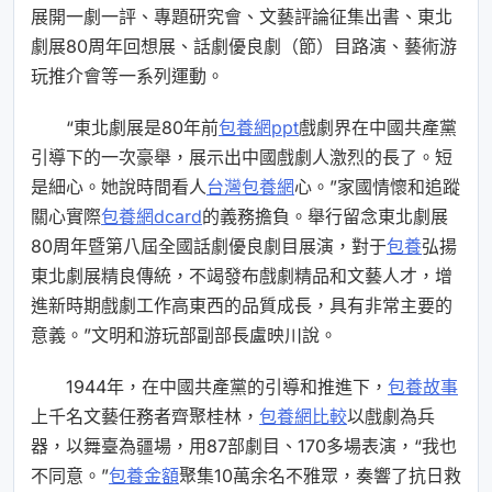
展開一劇一評、專題研究會、文藝評論征集出書、東北
劇展80周年回想展、話劇優良劇（節）目路演、藝術游
玩推介會等一系列運動。
“東北劇展是80年前
包養網ppt
戲劇界在中國共產黨
引導下的一次豪舉，展示出中國戲劇人激烈的長了。短
是細心。她說時間看人
台灣包養網
心。”家國情懷和追蹤
關心實際
包養網dcard
的義務擔負。舉行留念東北劇展
80周年暨第八屆全國話劇優良劇目展演，對于
包養
弘揚
東北劇展精良傳統，不竭發布戲劇精品和文藝人才，增
進新時期戲劇工作高東西的品質成長，具有非常主要的
意義。”文明和游玩部副部長盧映川說。
1944年，在中國共產黨的引導和推進下，
包養故事
上千名文藝任務者齊聚桂林，
包養網比較
以戲劇為兵
器，以舞臺為疆場，用87部劇目、170多場表演，“我也
不同意。”
包養金額
聚集10萬余名不雅眾，奏響了抗日救