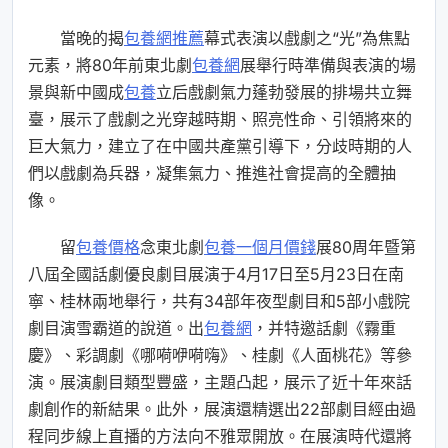
當晚的揭
包養網推薦
幕式表演以戲劇之“光”為焦點
元素，將80年前東北劇
包養網
展舉行時準備與表演的場
景與新中國成
包養
立后戲劇氣力蓬勃發展的排場共立舞
臺，展示了戲劇之光穿越時期、照亮性命、引領將來的
巨大氣力，建立了在中國共產黨引導下，分歧時期的人
們以戲劇為兵器，凝集氣力、推進社會提高的全體抽
像。
留
包養價格
念東北劇
包養一個月價錢
展80周年暨第
八屆全國話劇優良劇目展演于4月17日至5月23日在南
寧、桂林兩地舉行，共有34部年夜型劇目和5部小戲院
劇目演雪霸道的說道。出
包養網
，并特邀話劇《霧重
慶》、彩調劇《哪嗬咿嗬嗨》、桂劇《人面桃花》等參
演。展演劇目類型豐盛，主題凸起，展示了近十年來話
劇創作的新結果。此外，展演還精選出22部劇目經由過
程同步線上直播的方法向不雅眾開放。在展演時代還將