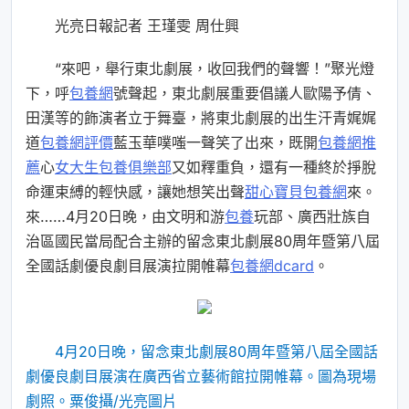
光亮日報記者 王瑾雯 周仕興
“來吧，舉行東北劇展，收回我們的聲響！”聚光燈
下，呼
包養網
號聲起，東北劇展重要倡議人歐陽予倩、
田漢等的飾演者立于舞臺，將東北劇展的出生汗青娓娓
道
包養網評價
藍玉華噗嗤一聲笑了出來，既開
包養網推
薦
心
女大生包養俱樂部
又如釋重負，還有一種終於掙脫
命運束縛的輕快感，讓她想笑出聲
甜心寶貝包養網
來。
來……4月20日晚，由文明和游
包養
玩部、廣西壯族自
治區國民當局配合主辦的留念東北劇展80周年暨第八屆
全國話劇優良劇目展演拉開帷幕
包養網dcard
。
4月20日晚，留念東北劇展80周年暨第八屆全國話
劇優良劇目展演在廣西省立藝術館拉開帷幕。圖為現場
劇照。粟俊攝/光亮圖片