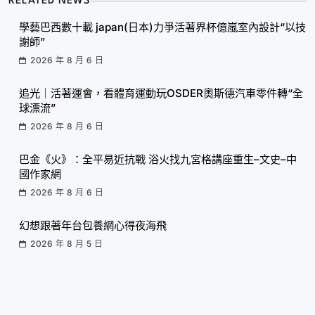
RELATED NEWS
學藝巴西數十載 japan(日本)力爭活著界杯億嵐室內設計“以技
謝師”
2026 年 8 月 6 日
追光｜活著運會，看體育運動玩OSDER奧斯德汽車零件轉“全
球漂流”
2026 年 8 月 6 日
巴金《火》：全平易近抗戰 浴火找九宮格講座重生–文史–中
國作家網
2026 年 8 月 6 日
幻想跟著年台包養網心得夜海飛
2026 年 8 月 5 日