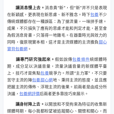
讓消息慢上去。
消息貴“新”，但“新”并不只是表現
在新穎感，更表現在新思慮、新不雅念。時下
包養
不少
傳統媒體都存在一種誤區：為了搶流量，一味拼手速。
成果，不只損失了應有的思慮才能和判定才能，甚至會
為假消息背書，只落得一地雞毛。在器重時光與效力的
同時，復原現實本相，這才是主流媒體的主流擔負
甜心
寶貝包養網
。
讓專門研究強起來。
假如說傳
包養條件
統媒體時
期，成分足以決議音量，流量決議音量的新媒體平臺
上，技巧才是焦點
包養
競爭力。所謂“主力軍”，不只要
苦守主流的陣
包養甜心網
地、秉持主流的態度，並且應
把握主流的傳佈、浮現主流的後果。前兩者是由成分所
決議，
包養網評價
后兩者更多靠技巧來展示。
讓身材降上去。
以開放和不受拘束為特征的收集新
媒體時期，每小我都盼望被追蹤關心、關懷和關心，而