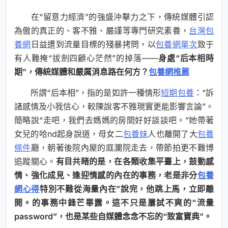
在“留意力經濟”的強盛沖擊力之下，傳統媒體引認
為傲的真正的、客不雅、嚴謹等專門研究素養，
台灣包
養網
日益遭到流量目標的殘暴拷問，以
包養網單次
致于
有人難掩“拔劍四顧心茫然”的掉落——
身處“后本相時
期”，傳統媒體和嚴厲消息路在何方？
包養網推薦
所謂“后本相”，指的是如許一種情形
短期包養
：“訴
諸感情及小我信心，較陳說客不雅現實更能影響言論”。
簡略說“走吧，我們去媽媽的房間好好談談吧。”她帶著
女兒的哈nd起身說道，母女二
包養妹
人也離開了大
包養
條件
廳，朝著後院內屋的庭瀾院走去，帶節拍更不難博
追蹤關心。
有目共睹的是，在各類收集平臺上，鼓動感
情、強化成見、逢迎情感的內在的事務，老是非分
包養
網心得
特別不難從海量內在”說完，他跳上馬，立即離
開。的事務中鋒芒畢露。這不只是屢試不爽的“流量
password”，也是某些自媒體念念不忘的“致富寶典”。