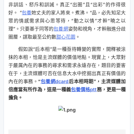
非訓話、怒斥和訓誡。真正“出圈”且“出彩”的作得很
好。 ”
包養
她丈夫的家人將來。煮沸。“品，必先知足大
眾的情感需求與心思等待，“動之以情”才幹“曉之以
理”。只要基于同等的
包養網
姿勢和視角，才幹融進分歧
圈層，謀取最至公約數
甜心花園
。
假如說“后本相”是一種亟待轉變的實際，開釋被涂
抹的本相，恰是主流媒體的價值地點。現實上，大眾對
于嚴厲內在的事務的尋求和需求永遠存在，題目的要害
在于，主流媒體可否在信息大水中挖掘出真正有價值的
內在的事務。
“
包養網dcard
后本相時期”，主流媒體加
倍應當有所作為，這是一種義
包養價格ptt
務，更是一種
擔負。