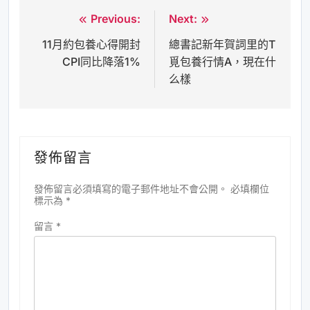
Previous:
Next:
文
11月約包養心得開封
總書記新年賀詞里的T
章
CPI同比降落1%
覓包養行情A，現在什
導
么樣
覽
發佈留言
發佈留言必須填寫的電子郵件地址不會公開。
必填欄位
標示為
*
留言
*