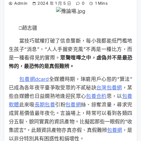
Admin
2024 年 1 月 5 日
0
1 Mins
□
趙志疆
當技巧賦權打破了信息壟斷，每小我都能低門檻地
生孩子“消息”，“人人手握麥克風”不再是一種比方，而
是一種看得見的實際。
眾聲喧嘩之中，虛偽并不是最恐
怖的，最恐怖的是真假難辨。
包養網dcard
全媒體時期，琢磨用戶心態的“算法”
已成為各年夜平臺爭取受眾的不貳秘訣
台灣包養網
，某
些自媒體也日益嫻熟地逢迎民眾心
包養合約
思，以
包養
軟體
此來吸
長期包養
引粉
包養網
絲、掠奪流量，尋求完
成貿易價值最年夜化。言論場上，時常可以看到各類四
分五裂、貌同實異的資訊產物。比擬起那些一眼假的“收
集謊言”，此類資訊產物亦真亦假、真假難辨
包養網
，是
以非分特別具有困惑性和損壞性。