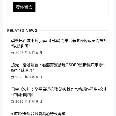
RELATED NEWS
學藝巴西數十載 japan(日本)力爭活著界杯億嵐室內設計
“以技謝師”
2026 年 8 月 6 日
追光｜活著運會，看體育運動玩OSDER奧斯德汽車零件
轉“全球漂流”
2026 年 8 月 6 日
巴金《火》：全平易近抗戰 浴火找九宮格講座重生–文史
–中國作家網
2026 年 8 月 6 日
幻想跟著年台包養網心得夜海飛