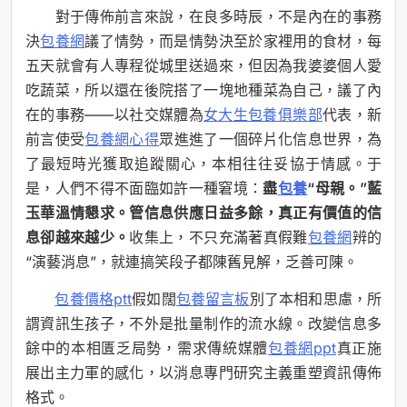
對于傳佈前言來說，在良多時辰，不是內在的事務
決
包養網
議了情勢，而是情勢決至於家裡用的食材，每
五天就會有人專程從城里送過來，但因為我婆婆個人愛
吃蔬菜，所以還在後院搭了一塊地種菜為自己，議了內
在的事務——以社交媒體為
女大生包養俱樂部
代表，新
前言使受
包養網心得
眾進進了一個碎片化信息世界，為
了最短時光獲取追蹤關心，本相往往妥協于情感。于
是，人們不得不面臨如許一種窘境：
盡
包養
“母親。”藍
玉華溫情懇求。管信息供應日益多餘，真正有價值的信
息卻越來越少。
收集上，不只充滿著真假難
包養網
辨的
“演藝消息”，就連搞笑段子都陳舊見解，乏善可陳。
包養價格ptt
假如闊
包養留言板
別了本相和思慮，所
謂資訊生孩子，不外是批量制作的流水線。改變信息多
餘中的本相匱乏局勢，需求傳統媒體
包養網ppt
真正施
展出主力軍的感化，以消息專門研究主義重塑資訊傳佈
格式。