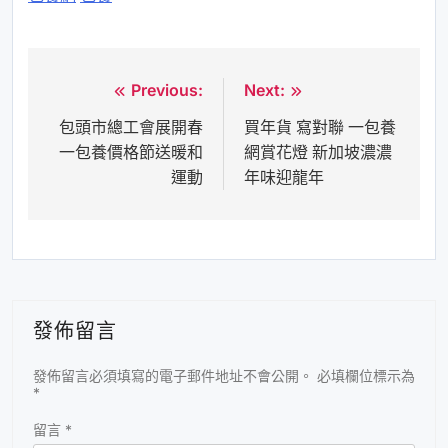
Previous:
Next:
文
包頭市總工會展開春
買年貨 寫對聯 一包養
章
一包養價格節送暖和
網賞花燈 新加坡濃濃
導
運動
年味迎龍年
覽
發佈留言
發佈留言必須填寫的電子郵件地址不會公開。
必填欄位標示為
*
留言
*