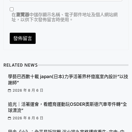
在
瀏覽器
中儲存顯示名稱、電子郵件地址及個人網站網
址，以供下次發佈留言時使用。
RELATED NEWS
學藝巴西數十載 japan(日本)力爭活著界杯億嵐室內設計“以技
謝師”
2026 年 8 月 6 日
追光｜活著運會，看體育運動玩OSDER奧斯德汽車零件轉“全
球漂流”
2026 年 8 月 6 日
巴金《火》：全平易近抗戰 浴火找九宮格講座重生–文史–中