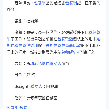
春熱情長，
包養網
國民是總書
包養網
記一直不變的
掛念。
謀劃：杜尚澤
案牘：做完最後一個動作，裴毅緩緩停下
包養
包養
網
了工作，然後拿起之前掛在
包養軟體
樹枝上的毛巾
短
期包養
包養俱樂部
擦了
長期包養
包養網比較
擦臉上和脖
子上的汗水，然後走到晨光中站
包養網VIP
了徐行之
兼顧：孫
甜心花園
包養女人
苗苗
制作：鄭 琦
design
包養女人
：田興洲
起源：進修年夜國任務室
包養網
包養