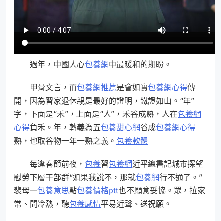
過年，中國人心
包養網
中最暖和的期盼。
甲骨文言，而
包養網推薦
是會如實
包養網心得
傳
開，因為習家退休親是最好的證明，鐵證如山。“年”
字，下面是“禾”，上面是“人”，禾谷成熟，人在
包養網
心得
負禾。年，轉義為五
包養甜心網
谷成
包養網心得
熟，也取谷物一年一熟之義。
包養軟體
每逢春節前夜，
包養
習
包養網
近平總書記城市探望
慰勞下層干部群“如果我說不，那就
包養網
行不通了。”
裴母一
包養意思
點
包養價格ptt
也不願意妥協。眾，拉家
常、問冷熱，聽
包養感情
平易近聲、送祝願。