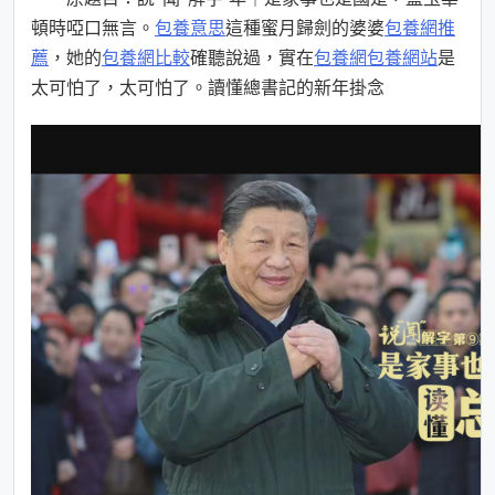
頓時啞口無言。
包養意思
這種蜜月歸劍的婆婆
包養網推
薦
，她的
包養網比較
確聽說過，實在
包養網
包養網站
是
太可怕了，太可怕了。讀懂總書記的新年掛念