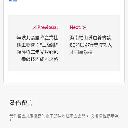
包養
Previous:
Next:
文
寧波北侖靈峰產業社
海南福山覓包養約請
章
區工聯會：“三級跳”
60名咖啡行業技巧人
導
領導職工走覓甜心包
才同臺競技
覽
養網技巧成才之路
發佈留言
發佈留言必須填寫的電子郵件地址不會公開。
必填欄位標示為
*