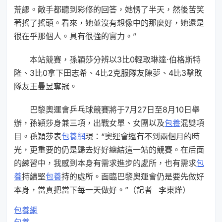
荒謬。敵手都聽到彩修的回答，她愣了半天，然後苦笑
著搖了搖頭。看來，她並沒有想像中的那麼好，她還是
很在乎那個人。具有很強的實力。”
本站競賽，孫穎莎分辨以3比0輕取琳達·伯格斯特
隆、3比0拿下田志希、4比2克服隊友陳夢、4比3擊敗
隊友王曼昱奪冠。
巴黎奧運會乒乓球競賽將于7月27日至8月10日舉
辦，孫穎莎身兼三項，出戰女單、女團以及
包養
混雙項
目。孫穎莎表
包養網
現：“奧運會還有不到兩個月的時
光，更重要的仍是歸去好好總結這一站的競賽。在后面
的練習中，我感到本身有需求進步的處所，也有需求
包
養
持續堅
包養
持的處所。面臨巴黎奧運會仍是要先做好
本身，當真把當下每一天做好。”（
記者 李東燁
）
包養網