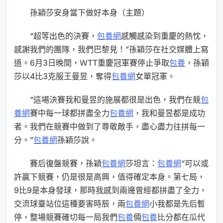
孫穎莎安身當下做好本身（主題）
“超等出色的決賽，
包養網
感觸感染到重慶的熱忱，
感謝我們的團隊，我們巴黎見！”孫穎莎在社交媒體上寫
道。6月3日晚間，WTT重慶冠軍賽停止爭取
包養
，孫穎
莎以4比3克服王曼昱，奪得
包養網
女單冠軍。
“這場決賽我和曼昱的施展都很是出色，我們在競
包
養網
賽中每一球都拼盡全力
包養網
，我和曼昱都是成功
者。我們在競賽中做到了尊敬敵手，盡心盡力往拼每一
分。”
包養網
孫穎莎說。
賽后復盤競賽，孫穎
包養網
莎坦言：
包養網
“可以或
許贏下競賽，仍是很是高興，值得確定本身。第七局，
9比9是本身發球，那時我感到兩邊曾經都拼盡了全力，
交流球臺站位這種要害時辰，兩
包養網
小我都是先后暫
停，整場競賽確切每一局我們
包養
倆
包養
比分都在瓜代