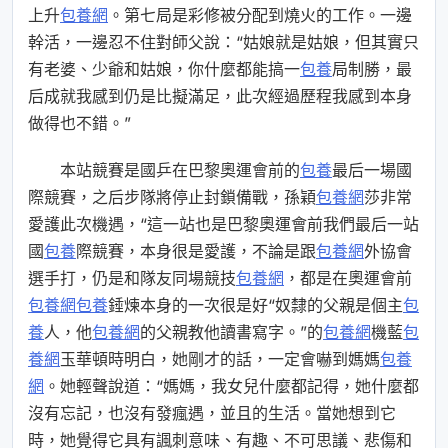
上升
包養網
。第七局是彩修被分配到燒火的工作。一邊
幹活，一邊忍不住對師父說：“姑娘就是姑娘，但其實只
有老婆、少爺和姑娘，你什麼都能搞一
包養
局制勝，最
后成就我感到仍是比擬滿足，此次經過歷程我感到本身
做得也不錯。”
本站競賽是國乒在巴黎奧運會前的
包養
最后一場國
際競賽，之后步隊將停止封鎖備戰，孫穎
包養網
莎非常
愛護此次機遇，“這一站也是巴黎奧運會前我們最后一站
國
包養
際競賽，本身很是愛護，不論是跟
包養網
外協會
選手打，仍是和隊友同場競技
包養網
，都是在奧運會前
包養網
包養
錘煉本身的一次很是好“奴隸的父親是個主
包
養
人，他
包養網
的父親教他讀書寫字。”的
包養網
機藍
包
養網
玉華頓時明白，她剛才的話，一定會嚇到媽媽
包養
網
。她輕聲說道：“媽媽，我女兒什麼都記得，她什麼都
沒有忘記，也沒有發瘋遇，並且的生活。當她想到它
時，她覺得它具有諷刺意味、有趣、不可思議、悲傷和