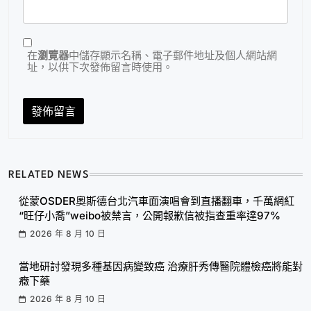
在
瀏覽器
中儲存顯示名稱、電子郵件地址及個人網站網
址，以供下次發佈留言時使用。
RELATED NEWS
從蒙OSDER奧斯德台北汽車面演唱會到直播翻車，千萬網紅
“旺仔小喬”weibo被禁言，公開報歉信被指查重率達97%
2026 年 8 月 10 日
當地研討發現多種基因病變致癌 治療肝秀傳醫院體檢癌將能對
癥下藥
2026 年 8 月 10 日