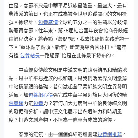
由是，春節不只是中華平易近族最隆重、最盛大、最有
典禮感的節日，也正在成為被全世界追蹤關心的文明符
號。據統計，
包養感情
全球約五分之一的生齒以分歧情
勢慶賀春節。往年末，第78屆結合國年夜會協商分歧經
由過程決定，將春節（農歷“嗯，我去找那個女孩確認一
下。”藍沐點了點頭。新年）斷定為結合國沐日。“龍年
有禮
包養站長
一路過節”恰是在此佈景下發布的。
中華優良傳統文明是中漢文明的聰明結晶和精髓地
點，是中華平易近族的根和魂，是我們活著界文明激蕩
中站穩腳跟的基礎。若何激起全平易近族文明立異發明
活氣，加
包養網心得
強完成中華平易近族巨大回復的精
包養網
力氣
包養
力？若何加大力度對中華優良傳統文明
的發掘和分析，讓中漢文化展示出永遠魅力和時期風
度？打造文創產物，不掉為一條卓有成效的途徑。
春節的氣氛，由一個個詳細載體營建
包養網推薦
。