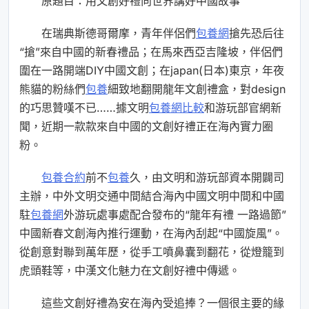
原題目：用文創好禮向世界講好中國故事
在瑞典斯德哥爾摩，青年伴侶們
包養網
搶先恐后往
“搶”來自中國的新春禮品；在馬來西亞吉隆坡，伴侶們
圍在一路開端DIY中國文創；在japan(日本)東京，年夜
熊貓的粉絲們
包養
細致地翻開龍年文創禮盒，對design
的巧思贊嘆不已……據文明
包養網比較
和游玩部官網新
聞，近期一款款來自中國的文創好禮正在海內實力圈
粉。
包養合約
前不
包養
久，由文明和游玩部資本開闢司
主辦，中外文明交通中間結合海內中國文明中間和中國
駐
包養網
外游玩處事處配合發布的“龍年有禮 一路過節”
中國新春文創海內推行運動，在海內刮起“中國旋風”。
從創意對聯到萬年歷，從手工噴鼻囊到翻花，從燈籠到
虎頭鞋等，中漢文化魅力在文創好禮中傳遞。
這些文創好禮為安在海內受追捧？一個很主要的緣