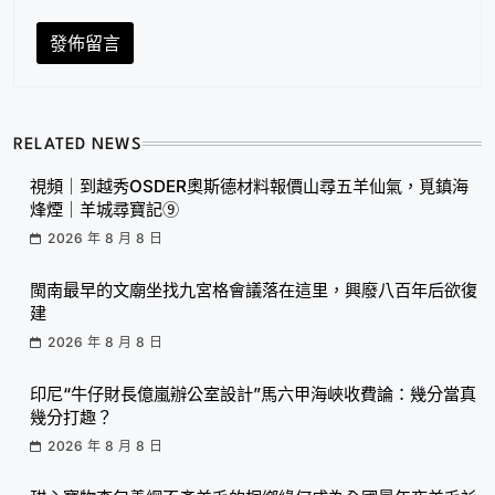
RELATED NEWS
視頻｜到越秀OSDER奧斯德材料報價山尋五羊仙氣，覓鎮海
烽煙｜羊城尋寶記⑨
2026 年 8 月 8 日
閩南最早的文廟坐找九宮格會議落在這里，興廢八百年后欲復
建
2026 年 8 月 8 日
印尼“牛仔財長億嵐辦公室設計”馬六甲海峽收費論：幾分當真
幾分打趣？
2026 年 8 月 8 日