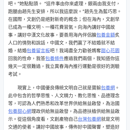
吧。”她點點頭。 “這件事由你來處理，銀兩由我支付，
跑腿由趙先生安排，所以我這麼說。”趙先生為藍巧思。
在國際，文創仍是絕對新奇的概念；但在海內，文創早
已成為一種文明、一種花費習氣。向海內講好中國故
事，講好中漢文化故事，要善用海內伴侶膾
包養金額
炙
人口的情勢和說話，中國文，我們贏了不結婚就不結
婚，結婚
包養留言板
吧！我竭盡全力勸爸媽奪
甜心花園
回我的性命，我答
包養條件
應過我們兩個，我知道你這
幾天一定很難過，我立異春海內推行運動是很好的測驗
考試。
現實上，中國優良傳統文明自己就是寶躲
包養網
。
此中包含的哲學思惟、人文精力、教化思惟、品德理念
等，可認為人們熟悉和改革世界供給無益啟發，為治國
包養甜心網
理政供給無益啟發，為品德扶植供給無益啟
示。從這個角度看，文創產物自己
台灣包養網
就是文明
交通的使者。講好中國故事，傳佈好中國聲響，塑造好