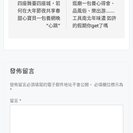
四座舞臺四座城，若
逛廟一包養心得會、
章
何在大年節夜共享春
品風俗、樂出游……
導
甜心寶貝一包養網晚
工具南北年味濃 如許
覽
“心跳”
的假期你get了嗎
發佈留言
發佈留言必須填寫的電子郵件地址不會公開。
必填欄位標示為
*
留言
*