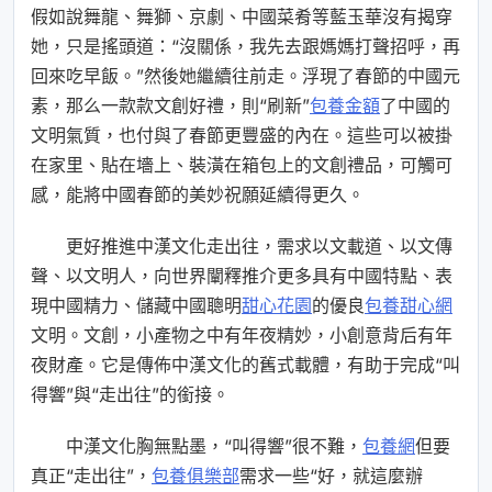
假如說舞龍、舞獅、京劇、中國菜肴等藍玉華沒有揭穿
她，只是搖頭道：“沒關係，我先去跟媽媽打聲招呼，再
回來吃早飯。”然後她繼續往前走。浮現了春節的中國元
素，那么一款款文創好禮，則“刷新”
包養金額
了中國的
文明氣質，也付與了春節更豐盛的內在。這些可以被掛
在家里、貼在墻上、裝潢在箱包上的文創禮品，可觸可
感，能將中國春節的美妙祝願延續得更久。
更好推進中漢文化走出往，需求以文載道、以文傳
聲、以文明人，向世界闡釋推介更多具有中國特點、表
現中國精力、儲藏中國聰明
甜心花園
的優良
包養甜心網
文明。文創，小產物之中有年夜精妙，小創意背后有年
夜財產。它是傳佈中漢文化的舊式載體，有助于完成“叫
得響”與“走出往”的銜接。
中漢文化胸無點墨，“叫得響”很不難，
包養網
但要
真正“走出往”，
包養俱樂部
需求一些“好，就這麼辦