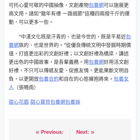
可托心愛可敬的中國抽像，文創產物
包養網
可以施展更
高文用。諸如“龍年有禮 一路過節”這種四兩撥千斤的運
動，可以更多一些。
“中漢文化既是汗青的、也是今世的，既是平易近
包
養網
族的、也是世界的。”從優良傳統文明中發掘時期價
值，打造更出彩的文創好禮；以文創好禮為橋梁，講述
更出色的中國故事，是吾輩義務。用
包養網
好用活文創
好禮，不只可以傳遞友愛、促進友情，更能果斷文明自
負，以更開放
包養合約
和自在的心態擁抱將來。
包養女
人
（張曉雨）
甜心花園
甜心寶貝包養網
包養妹
Previous:
Next:
文