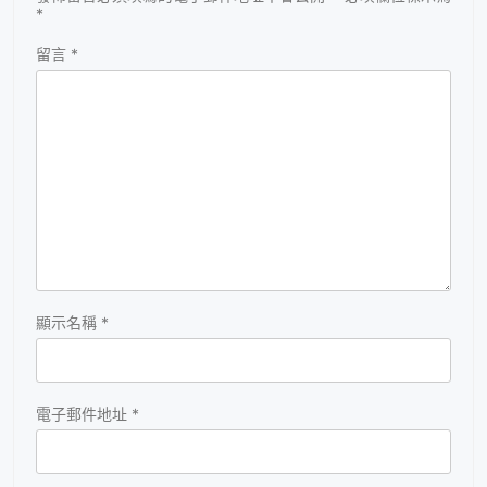
*
留言
*
顯示名稱
*
電子郵件地址
*