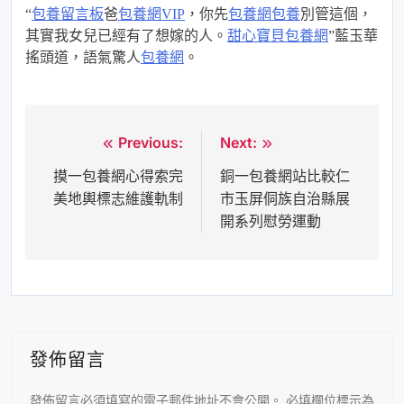
“
包養留言板
爸
包養網VIP
，你先
包養網
包養
別管這個，
其實我女兒已經有了想嫁的人。
甜心寶貝包養網
”藍玉華
搖頭道，語氣驚人
包養網
。
Previous:
Next:
文
摸一包養網心得索完
銅一包養網站比較仁
章
美地輿標志維護軌制
市玉屏侗族自治縣展
導
開系列慰勞運動
覽
發佈留言
發佈留言必須填寫的電子郵件地址不會公開。
必填欄位標示為