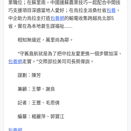
業職位；在蘇里南，中國援蘇農業技巧一起配合中間技
巧支援項目深適當地人愛好；在烏拉圭派桑杜省
包養
，
中企助力烏拉圭打造
包養網
的輸電收集跨越烏北部5
省，實在為本地蒼生謀福祉……
相知無遠近，萬里尚為鄰。
“守舊直航就是為了把中拉友愛更進一個步驟加深、
包養網
走實。”交際部拉美司司長蔡偉說。
謀劃：陳芳
兼顧：王攀、謝良
記者：王豐、毛思倩
編纂：楊麗萍、郭寶江
包養網