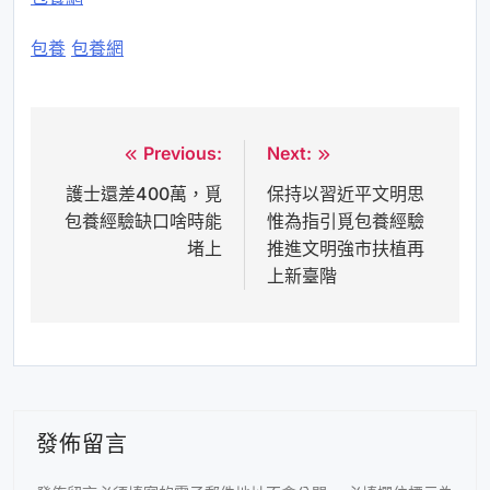
包養
包養網
Previous:
Next:
文
護士還差400萬，覓
保持以習近平文明思
章
包養經驗缺口啥時能
惟為指引覓包養經驗
導
堵上
推進文明強市扶植再
覽
上新臺階
發佈留言