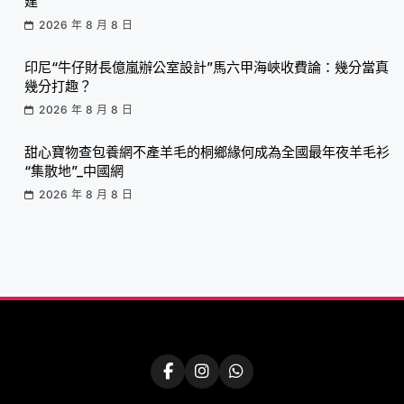
建
2026 年 8 月 8 日
印尼“牛仔財長億嵐辦公室設計”馬六甲海峽收費論：幾分當真
幾分打趣？
2026 年 8 月 8 日
甜心寶物查包養網不產羊毛的桐鄉緣何成為全國最年夜羊毛衫
“集散地”_中國網
2026 年 8 月 8 日