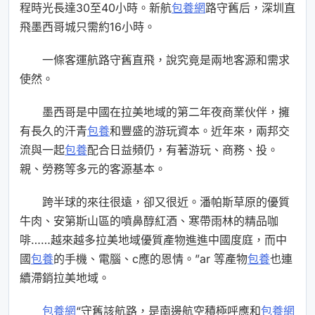
程時光長達30至40小時。新航
包養網
路守舊后，深圳直
飛墨西哥城只需約16小時。
一條客運航路守舊直飛，說究竟是兩地客源和需求
使然。
墨西哥是中國在拉美地域的第二年夜商業伙伴，擁
有長久的汗青
包養
和豐盛的游玩資本。近年來，兩邦交
流與一起
包養
配合日益頻仍，有著游玩、商務、投。
親、勞務等多元的客源基本。
跨半球的來往很遠，卻又很近。潘帕斯草原的優質
牛肉、安第斯山區的噴鼻醇紅酒、寒帶雨林的精品咖
啡……越來越多拉美地域優質產物進進中國度庭，而中
國
包養
的手機、電腦、c應的恩情。”ar 等產物
包養
也連
續滯銷拉美地域。
包養網
“守舊該航路，是南邊航空積極呼應和
包養網