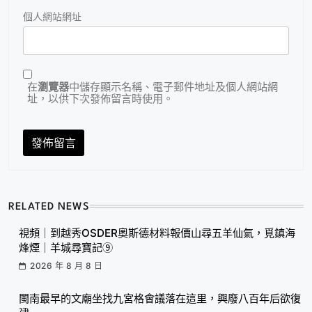
個人網站網址
在
瀏覽器
中儲存顯示名稱、電子郵件地址及個人網站網
址，以供下次發佈留言時使用。
RELATED NEWS
視頻｜到越秀OSDER奧斯德材料報價山尋五羊仙氣，覓鎮海
烽煙｜羊城尋寶記⑨
2026 年 8 月 8 日
閩南最早的文廟坐找九宮格會議落在這里，興廢八百年后欲復