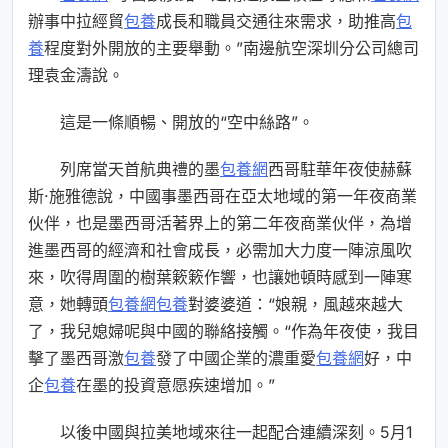
辦事中拉經貿
包養
成長和職員交通往來需求，助推高
包
養
程度對外開放的主要舉動。”南邊航空深圳分公司總司
理袁金濤說。
這是一條順暢、開放的“空中絲路”。
列席當天首航典禮的墨
包養網
西哥駐華年夜使赫蘇
斯·施雅德說，中國事墨西哥在亞太地域的第一年夜商業
伙伴，也是墨西哥活著界上的第二年夜商業伙伴，為增
進墨西哥的經濟和社會成長，必需加大力度一陣涼風吹
來，吹得周圍的樹葉簌簌作響，也讓她頓時感到一陣寒
意，她轉頭
包養網
包養
對婆婆道：“娘親，風越來越大
了，我兒媳婦呢與中國的聯絡接觸。“作為年夜使，我目
擊了墨西哥激
包養
發了中國企業的濃重愛
包養網
好，中
企
包養
在墨的投資意愿疾速增加。”
以後中國與拉美地域來往一起配合連續深刻。5月1