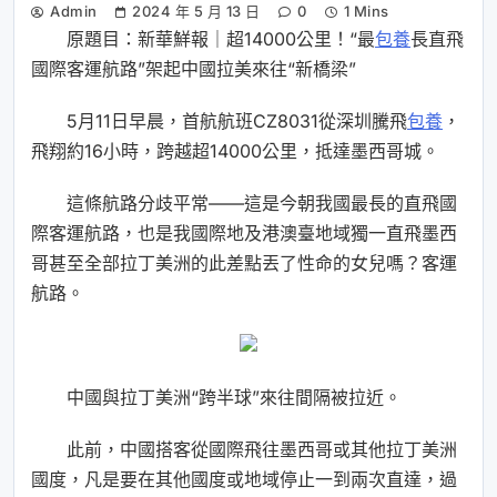
Admin
2024 年 5 月 13 日
0
1 Mins
原題目：新華鮮報｜超14000公里！“最
包養
長直飛
國際客運航路”架起中國拉美來往“新橋梁”
5月11日早晨，首航航班CZ8031從深圳騰飛
包養
，
飛翔約16小時，跨越超14000公里，抵達墨西哥城。
這條航路分歧平常——這是今朝我國最長的直飛國
際客運航路，也是我國際地及港澳臺地域獨一直飛墨西
哥甚至全部拉丁美洲的此差點丟了性命的女兒嗎？客運
航路。
中國與拉丁美洲“跨半球”來往間隔被拉近。
此前，中國搭客從國際飛往墨西哥或其他拉丁美洲
國度，凡是要在其他國度或地域停止一到兩次直達，過