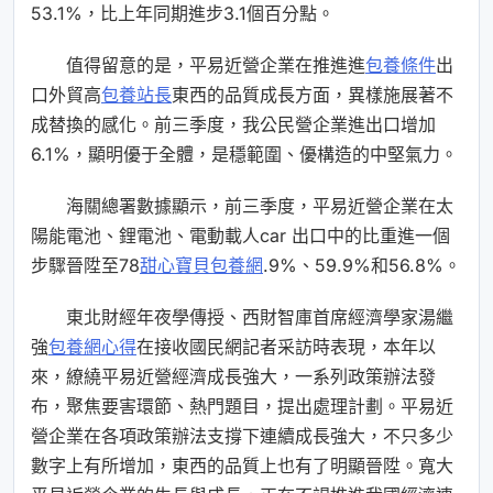
53.1%，比上年同期進步3.1個百分點。
值得留意的是，平易近營企業在推進進
包養條件
出
口外貿高
包養站長
東西的品質成長方面，異樣施展著不
成替換的感化。前三季度，我公民營企業進出口增加
6.1%，顯明優于全體，是穩範圍、優構造的中堅氣力。
海關總署數據顯示，前三季度，平易近營企業在太
陽能電池、鋰電池、電動載人car 出口中的比重進一個
步驟晉陞至78
甜心寶貝包養網
.9%、59.9%和56.8%。
東北財經年夜學傳授、西財智庫首席經濟學家湯繼
強
包養網心得
在接收國民網記者采訪時表現，本年以
來，繚繞平易近營經濟成長強大，一系列政策辦法發
布，聚焦要害環節、熱門題目，提出處理計劃。平易近
營企業在各項政策辦法支撐下連續成長強大，不只多少
數字上有所增加，東西的品質上也有了明顯晉陞。寬大