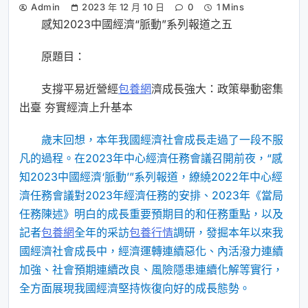
Admin
2023 年 12 月 10 日
0
1 Mins
感知2023中國經濟“脈動”系列報道之五
原題目：
支撐平易近營經
包養網
濟成長強大：政策舉動密集
出臺 夯實經濟上升基本
歲末回想，本年我國經濟社會成長走過了一段不服
凡的過程。在2023年中心經濟任務會議召開前夜，“感
知2023中國經濟‘脈動’”系列報道，繚繞2022年中心經
濟任務會議對2023年經濟任務的安排、2023年《當局
任務陳述》明白的成長重要預期目的和任務重點，以及
記者
包養網
全年的采訪
包養行情
調研，發掘本年以來我
國經濟社會成長中，經濟運轉連續惡化、內活潑力連續
加強、社會預期連續改良、風險隱患連續化解等實行，
全方面展現我國經濟堅持恢復向好的成長態勢。