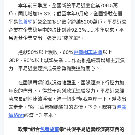
本年前三季度，全國新設平易近營企業706.5萬
戶，同比增加15.3%；截至本年9月底，全國掛號在冊
平易
包養網
近營企業多少數字跨越5200萬戶，平易近營
企業在企業總量中的占比到達92.3%……本年以來，平
易近營企業交出一張亮眼“成就單”。
進獻50%以上稅收、60%
包養網車馬費
以上
GDP、80%以上城鎮失業……作為推進經濟增加主要氣
力，平易近營經濟成長態勢備受追蹤關心。
在國際周遭的狀況復雜嚴重、國際經濟下行壓力加
年夜的佈景下，得益于系列政策連續發力，平易近營經
濟成長韌性連續浮現，進一個步“幫我整理一下，幫我出
去走走。”藍玉華無視她驚訝的表情，下令。驟夯實
包養
價格ptt
經濟上升基本。
政策“組合
包養故事
拳”共促平易近營經濟高東西的