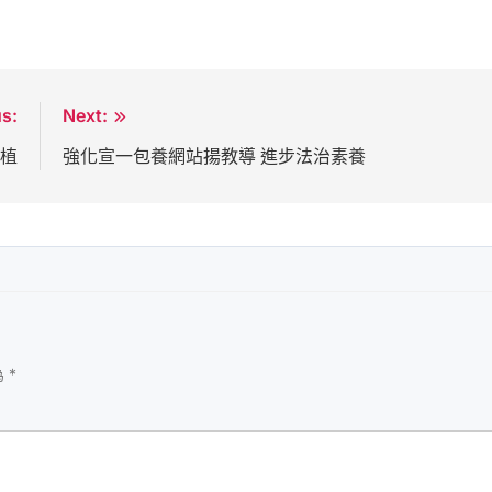
us:
Next:
扶植
強化宣一包養網站揚教導 進步法治素養
為
*