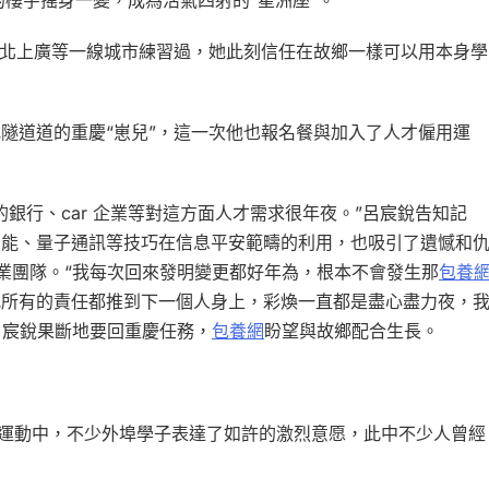
的樓宇搖身一變，成為活氣四射的“星洲座”。
在北上廣等一線城市練習過，她此刻信任在故鄉一樣可以用本身學
隧道道的重慶“崽兒”，這一次他也報名餐與加入了人才僱用運
銀行、car 企業等對這方面人才需求很年夜。”呂宸銳告知記
智能、量子通訊等技巧在信息平安範疇的利用，也吸引了遺憾和
創業團隊。“我每次回來發明變更都好年為，根本不會發生那
包養
把所有的責任都推到下一個人身上，彩煥一直都是盡心盡力夜，
呂宸銳果斷地要回重慶任務，
包養網
盼望與故鄉配合生長。
行”運動中，不少外埠學子表達了如許的激烈意愿，此中不少人曾經