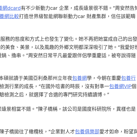
網dcard
有不少新動力car 企業，成長遠景很不錯。”周安然告
養網比較
打造世界級智能網聯新動力car 財產集群，信任該範疇
姐服務的態度和方式上也發生了變化。她不再把她當成自己的出
的美食、美景，以及風趣的外鄉文明都深深吸引了她。“我愛好
暖鍋、擼串。”周安然日常平凡最愛跟伴侶學重慶話，被夸說得隧
。”本碩就讀于美國亞利桑那州立年夜
包養網
學，今朝在重慶
包養行
驗檢測行業的成長，“在國外唸書的時辰，沒有對準一
包養網VIP
個
驗檢測之后，就選擇了合適的專門研究持續讀博。”
失業遠景相當不錯。”陳子橋稱，該公司是國度科研院所，異樣也是
向陳子橋拋往了橄欖枝，“企業對人才
包養俱樂部
愛才如命，盼望