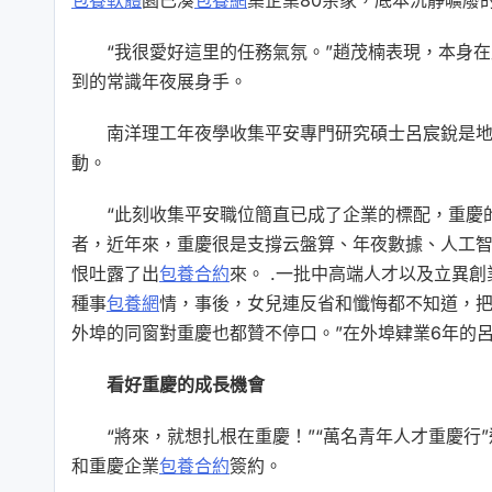
包養軟體
園已湊
包養網
集企業80余家，底本沉靜曠廢
“我很愛好這里的任務氣氛。”趙茂楠表現，本身
到的常識年夜展身手。
南洋理工年夜學收集平安專門研究碩士呂宸銳是地
動。
“此刻收集平安職位簡直已成了企業的標配，重慶的
者，近年來，重慶很是支撐云盤算、年夜數據、人工
恨吐露了出
包養合約
來。 .一批中高端人才以及立異
種事
包養網
情，事後，女兒連反省和懺悔都不知道，
外埠的同窗對重慶也都贊不停口。”在外埠肄業6年的
看好重慶的成長機會
“將來，就想扎根在重慶！”“萬名青年人才重慶
和重慶企業
包養合約
簽約。