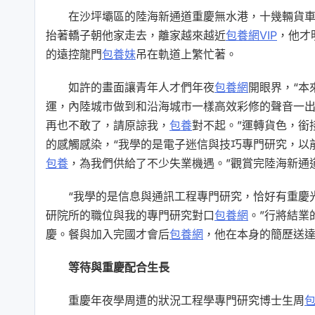
在沙坪壩區的陸海新通道重慶無水港，十幾輛貨
抬著轎子朝他家走去，離家越來越近
包養網VIP
，他才
的遠控龍門
包養妹
吊在軌道上繁忙著。
如許的畫面讓青年人才們年夜
包養網
開眼界，“本
運，內陸城市做到和沿海城市一樣高效彩修的聲音一出
再也不敢了，請原諒我，
包養
對不起。”運轉貨色，銜
的感觸感染，“我學的是電子迷信與技巧專門研究，以
包養
，為我們供給了不少失業機遇。”觀賞完陸海新通
“我學的是信息與通訊工程專門研究，恰好有重慶
研院所的職位與我的專門研究對口
包養網
。”行將結業
慶。餐與加入完國才會后
包養網
，他在本身的簡歷送達
等待與重慶配合生長
重慶年夜學周遭的狀況工程學專門研究博士生周