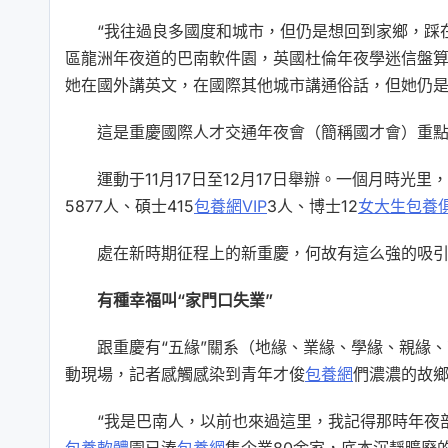
“我往過良多國度和城市，但仍是想回到家鄉，踩
區龍洲年夜道的巴南軟件園，英國杜倫年夜學迷信盤
她在國外講英文，在國際其他城市講通俗話，但她仍
這是重慶國際人才交通年夜會（簡稱國才會）重點
運動于11月17日至12月17日舉辦。一個月時光
5877人、碩士415
包養網VIP
3人、博士12
女大生包養
處在新時期征程上的新重慶，何故有這么強的吸
有種幸福叫“家門口失業”
跟重慶有“五緣”關系（地緣、業緣、學緣、親緣
動現場，記者感觸感染到青年才俊
包養網
們濃濃的故
“我是巴南人，以前也來過這里，我記得那時年夜