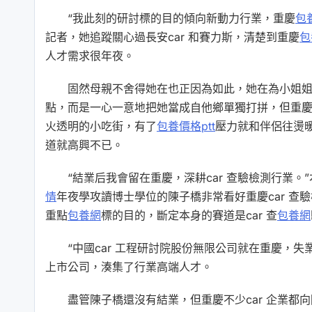
“我此刻的研討標的目的傾向新動力行業，重慶
包養
記者，她追蹤關心過長安car 和賽力斯，清楚到重慶
包
人才需求很年夜。
固然母親不舍得她在也正因為如此，她在為小姐
點，而是一心一意地把她當成自他鄉單獨打拼，但重慶
火透明的小吃街，有了
包養價格ptt
壓力就和伴侶往燙
道就高興不已。
“結業后我會留在重慶，深耕car 查驗檢測行業
情
年夜學攻讀博士學位的陳子橋非常看好重慶car 查
重點
包養網
標的目的，斷定本身的賽道是car 查
包養網
“中國car 工程研討院股份無限公司就在重慶，
上市公司，湊集了行業高端人才。
盡管陳子橋還沒有結業，但重慶不少car 企業都