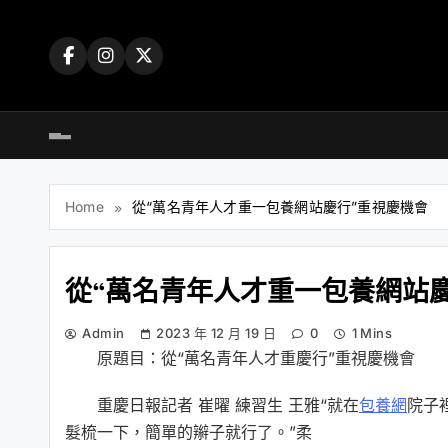
Skip
to
content
Home
從“萬名青年人才重一包養網站慶行”重視慶機會
從“萬名青年人才重一包養網站
Admin
2023 年 12 月 19 日
0
1 Mins
原題目：從“萬名青年人才重慶行”重視慶機會
重慶日報記者 崔曜 練習生 王雅“就在
包養網
院子
髮梳一下，簡單的辮子就行了。”柔