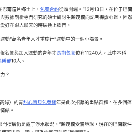
在巴南這片鄉土上，
包養合約
從頭開端。”12月13日，在位于巴
算與數據剖析專門研究的碩士研討生趙茂楠向記者裸露心聲，固
是愛好在跟人聊天的時辰換上鄉音。
運動“萬名青年人才重慶行”運動中的一個小場景。
里，報名餐與加入運動的青年才
長期包養
俊有11240人，此中本科
俱樂部
10人。
引力？
、商緣）的青
甜心寶貝包養網
年是此次招募的重點群體。在多個運
鄉情結。
部門樓層仍是處于淨水狀況。”趙茂楠受驚地說，現在的巴南軟件