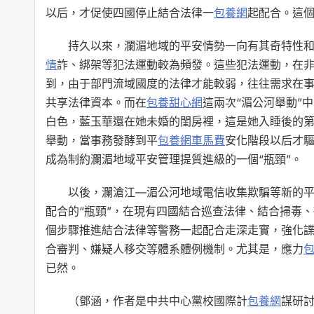
以后，才促使四國停止結合法律一
包養網
起配合。這
持久以來，瀾湄地域的平安情勢一向有其奇特性
情
詐、綁架等犯法運動較為頻發。這些犯法運動，在
到，由于部門流域國度的法律才能較弱，往往需求在
共享法律資本。而在
包養甜心網
這兩次“湄公河舉動”
白色，藍玉華還在她未婚的閨房裡，這是她入睡後的
舉動，當事務發酵到平
包養網車馬費
安化階段以后才
成為制約瀾湄地域平安管理提質進級的一個“瓶頸”。
以後，瀾滄江—湄公河地域電信收集欺騙等新的
配合的“瓶頸”，在現有四國結合巡查法律、結合掃毒
個步驟推進結合法律等警務一起配合走深走實，強化
合審判、嫌疑人移交等體系體例機制。尤其是，應力
已然。
（鄧涵，作者是中共中心黨校國際計
包養網
謀研