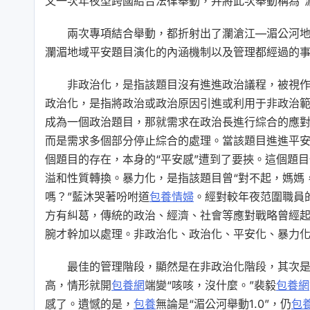
又一次年夜型跨國結合法律舉動，并將此次舉動稱為“湄
兩次專項結合舉動，都折射出了瀾滄江—湄公河
瀾湄地域平安題目演化的內涵機制以及管理都經過的
非政治化，是指該題目沒有進進政治議程，被視
政治化，是指將政治或政治原因引進或利用于非政治
成為一個政治題目，那就需求在政治長進行綜合的應
而是需求多個部分停止綜合的處理。當該題目進進平
個題目的存在，本身的“平安感”遭到了要挾。這個題
溢和性質轉換。暴力化，是指該題目曾“對不起，媽媽
嗎？”藍沐哭著吩咐道
包養情婦
。經對較年夜范圍職員
方有糾葛，傳統的政治、經濟、社會等應對戰略曾經
腕才幹加以處理。非政治化、政治化、平安化、暴力
最佳的管理階段，顯然是在非政治化階段，其次
高，情形就開
包養網
端變“咳咳，沒什麼。”裴毅
包養網
感了。遺憾的是，
包養
無論是“湄公河舉動1.0”，仍
包