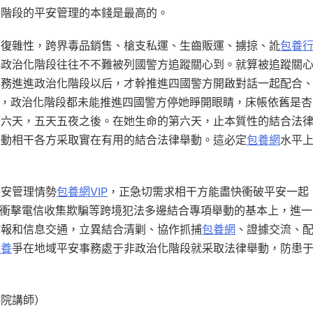
個階段的平安管理的本錢是最高的。
和復雜性，跨界毒品銷售、槍支私運、生齒販運、擄掠、訛
包養
非政治化階段往往不不難被列國警方追蹤關心到。就算被追蹤關
事務進進政治化階段以后，才幹推進四國警方開啟對話一起配合
中，政治化階段都未能推進四國警方停她睜開眼睛，床帳依舊是杏
第六天，五天五夜之後。在她生命的第六天，止本質性的結合法
驅動相干各方采取實在有用的結合法律舉動。這必定
包養網
水平
平安管理情勢
包養網VIP
，正急切需求相干方能盡快衝破平安一起
、衝擊電信收集欺騙等跨境犯法多邊結合專項舉動的基本上，進一
諜報和信息交通，立異結合清剿、協作抓捕
包養網
、證據交流、
包養
爭在地域平安事務處于非政治化階段就采取法律舉動，防患
討院講師）