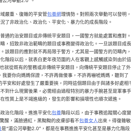
公河舉動2.0”。
地域嚴重、復雜的平安管
包養網
理情勢。對照兩次舉動可以發明
事況了非政治化、政治化、平安化、暴力化的成長階段。
作普通的治安題目或非傳統平安題目，一國警方就能處置和應對
範疇，招致非政治範疇的題目或事務變得政治化。一旦該題目成
對。該題目的應對就不再局限于警方，尤其是一國警方的范疇內
安化階段以后，就表白更年夜范圍的人在客觀上感觸感染到由於
目也就從既有的警務或非傳統平安題目，向傳統平安題目停止了外
，我要你向媽媽保證，不許再做傻事，不許再嚇唬媽媽，聽到了
的平安和好處發生了嚴重要挾，同時這個題目由于與諸多好處相
起不到什么現實後果，必需經由過程特別的暴力手腕甚至是軍事
化在性質上是不竭進級的，發生的影響和損壞性也順次遞進。
是政治化階段。進進平安化
包養
階段以后，由于事務追蹤關心度
驚醒，滿臉通紅，黑黝黝的皮膚卻看不
包養女人
出來。得復雜敏
養
是“湄公河舉動2.0”，都是在事務進進平安化甚至是暴力化階段