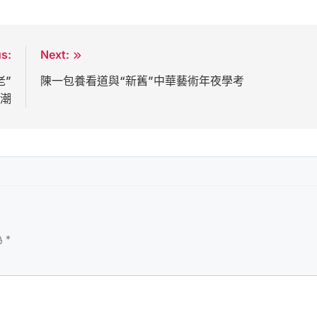
us:
Next:
老”
陳一包養看道與“新舊”中華藝術年夜學考
新潮
為
*