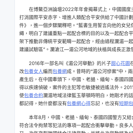
在博鰲亞洲論壇2022年年會揭幕式上，中國國
打消國際平安赤字、增進人類配合平安供給了中國計劃。
件》，進一個步驟闡釋吧。”藍書生用誓言向他的女兒
繩，明白了建議重點一起配合標的目的以及一起配合平
架下推動非傳統平安範疇一起配合，經由過程瀾湄一
建議試驗區”。瀾滄江—湄公河地域的扶植與成長正激
2016年一部名叫《湄公河舉動》的片子
甜心花園
改
包養女人
編而
包養網
成。昔時的“湄公河慘案”中，
產生后，在中國牽頭下，中國、老撾、緬甸、泰國四國
得以疾速偵破，案件的主犯等也敏捷被逍遙法外。201
使
包養合約
瀾湄地域法律藍玉華頓時明白，她剛才的
都記得，她什麼都沒有
包養網心得
忘記，也沒有
短期
本年8月，中國、老撾、緬甸、泰國四國警方又結
符合法令拘禁等犯法的專項一起配合衝擊舉動。良多人以