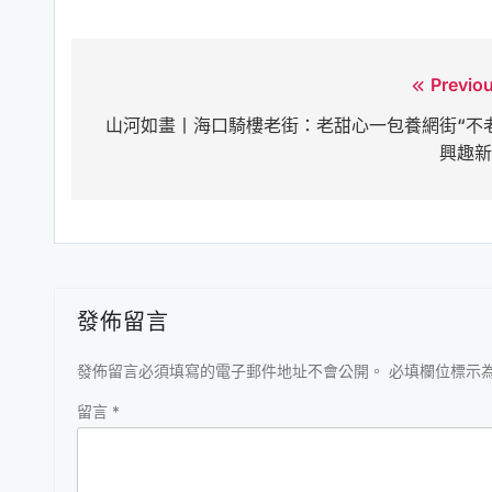
Previo
文
山河如畫丨海口騎樓老街：老甜心一包養網街“不
章
興趣
導
覽
發佈留言
發佈留言必須填寫的電子郵件地址不會公開。
必填欄位標示
留言
*