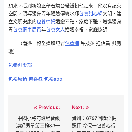
頭來，看到新娘正舉著燭台緩緩朝他走來。他沒有讓交
空間，領導獨身青年體驗傳統水鄉
包養甜心網
文明，建
立文明安康的
包養情婦
婚戀不雅、家庭不雅，增進獨身
青
包養網車馬費
年
包養女人
婚姻幸福、家庭協調。
（
南邊工報
全媒體記者
包養網
許接英 通信員 鄭鳳
瓊）
包養俱樂部
包養感情
包養妹
包養app
Previous:
Next:
文
中國小將商竣程晉級
貴州：6797個職位供
章
澳網男單第三輪&#一
選擇 冷假一包養心得
導