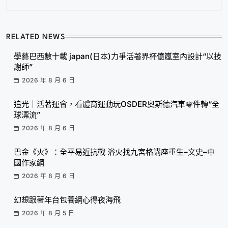
RELATED NEWS
學藝巴西數十載 japan(日本)力爭活著界杯億嵐室內設計“以技
謝師”
2026 年 8 月 6 日
追光｜活著運會，看體育運動玩OSDER奧斯德汽車零件轉“全
球漂流”
2026 年 8 月 6 日
巴金《火》：全平易近抗戰 浴火找九宮格講座重生–文史–中
國作家網
2026 年 8 月 6 日
幻想跟著年台包養網心得夜海飛
2026 年 8 月 5 日