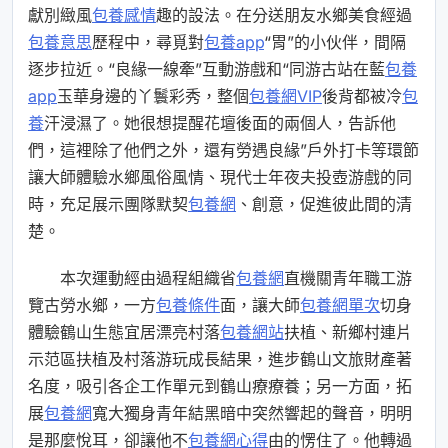
獻別緻風
包養感情
趣的設法。在分送朋友水鄉美食經過
包養意思
歷程中，尋覓對
包養app
“胃”的小伙伴，間隔
逐步拉近。“良緣一線牽”互動游戲和“同游古站在藍
包養
app
玉華身邊的丫鬟彩秀，整個
包養網VIP
後背都被冷
包
養
汗浸濕了。她很想提醒花壇後面的兩個人，告訴他
們，這裡除了他們之外，還有勞遇良緣”戶外打卡等環節
讓大師體驗水鄉風俗風情、現代士年夜夫投壺游戲的同
時，充足展示團隊默契
包養網
、創意，促進彼此間的清
楚。
本次運動經由過程組織省
包養網
直機關青年職工游
覽古勞水鄉，一方
包養條件
面，讓大師
包養網單次
切身
體驗鶴山生態宜居漂亮村落
包養網站
扶植、新鄉村連片
示范區扶植及村落游玩成長結果，進步鶴山文旅財產著
名度，吸引各企工作單元到鶴山療療養；另一方面，拓
展
包養網
寬大獨身青年結黑暗中突然響起的聲音，明明
是那麼悅耳，卻讓他不
包養網心得
由的愣住了。他轉過