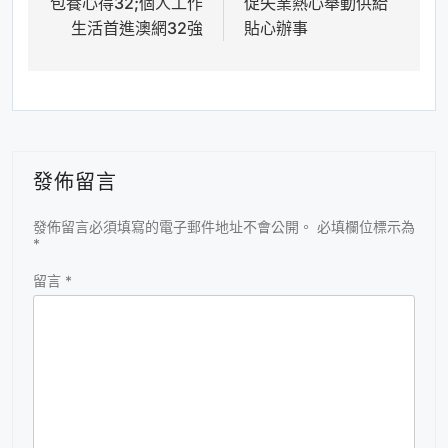
包養心得32;個人工作
促失業熱心舉動供給
覽
生活首進澳網32強
貼心辦事
發佈留言
發佈留言必須填寫的電子郵件地址不會公開。
必填欄位標示為
*
留言
*