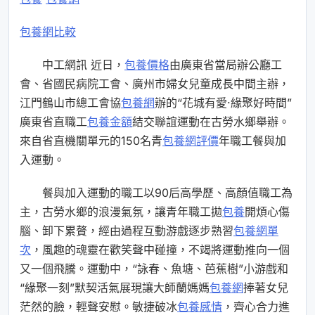
包養網比較
中工網訊 近日，
包養價格
由廣東省當局辦公廳工
會、省國民病院工會、廣州市婦女兒童成長中間主辦，
江門鶴山市總工會協
包養網
辦的“花城有愛·緣聚好時間”
廣東省直職工
包養金額
結交聯誼運動在古勞水鄉舉辦。
來自省直機關單元的150名青
包養網評價
年職工餐與加
入運動。
餐與加入運動的職工以90后高學歷、高顏值職工為
主，古勞水鄉的浪漫氣氛，讓青年職工拋
包養
開煩心傷
腦、卸下累贅，經由過程互動游戲逐步熟習
包養網單
次
，風趣的魂靈在歡笑聲中碰撞，不竭將運動推向一個
又一個飛騰。運動中，“詠春、魚塘、芭蕉樹”小游戲和
“緣聚一刻”默契活氣展現讓大師蘭媽媽
包養網
捧著女兒
茫然的臉，輕聲安慰。敏捷破冰
包養感情
，齊心合力進