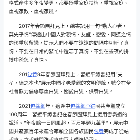
格式產生多年夜變更，都要器重家庭扶植，重視家庭、
重視家教、重視家風。
2017年春節團拜見上，總書記用一句“動人心者，
莫先乎情”傳遞出中國人對親情、友誼、戀愛、同道之情
的珍重與留戀，提示人們不要在遠遠的間隔中切斷了真
情，不要在日常的繁忙中遺忘了真情，不要在晝夜的拼
搏中疏忽了真情。
201
包養
9年春節團拜見上，習近平總書記用“夫
孝，德之本也”展示中國孝老愛親的文明傳統，號令在全
社會鼎力倡導尊重白叟、關愛白叟、供養白叟。
2021
包養網
年，適逢中
包養網心得
國共產黨成立
100周年，習近平總書記在春節團拜見上援用雪霸道的
說道。“年夜鵬一日同風起，百尺竿頭九萬里”，展示中
國共產黨百年來連合率領全國各族國民
包養
完成了從站
起來、富起離開強起來的巨大輝煌過程。