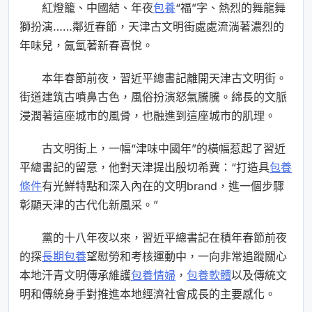
紅燈籠、中國結、年夜
包養
“福”字、熱烈的舞龍舞
獅扮演……鄰近春節，天津古文明街處處流淌著濃烈的
年味兒，氤氳著新春喜悅。
本年春節前夜，習近平總書記離開天津古文明街。
街道建筑古噴鼻古色，風俗扮演怒氣騰騰。綿長的文脈
浸潤著這座城市的風骨，也融進到這座城市的肌理。
古文明街上，一幅“津味中國年”的橫幅惹起了習近
平總書記的留意，他對天津提出殷切希冀：“打造具
包養
條件
有光鮮特點和深入內在的文明brand，進一個步驟
彰顯天津的古代化新風采。”
黨的十八年夜以來，習近平總書記在積年春節前夜
的探
長期包養
望慰勞和考核運動中，一向非常追蹤關心
本地汗青文明傳承維護
包養情婦
，
包養軟體
以及傳統文
明和傳統身手對推進本地經濟社會成長的主要感化。