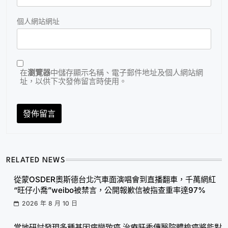
個人網站網址
在
瀏覽器
中儲存顯示名稱、電子郵件地址及個人網站網
址，以供下次發佈留言時使用。
RELATED NEWS
從蒙OSDER奧斯德台北汽車面演唱會到直播翻車，千萬網紅
“旺仔小喬”weibo被禁言，公開報歉信被指查重率達97%
2026 年 8 月 10 日
當地研討發現多種基因病變致癌 治療肝秀傳醫院體檢癌將能對