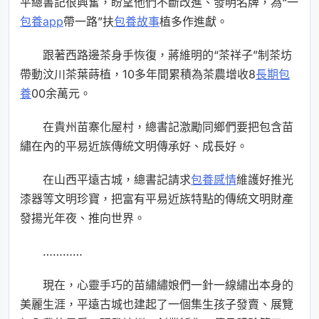
平總書記很興奮，盼望他們不斷改進、發明名牌，為“一
包養app
帶一路”扶
包養故事
植多作進獻。
跟著西路邊茶身手恢復，蔣維明的“茶祥子”制茶坊
帶動汶川茶葉蒔植，10多年間累積為茶農增收8
長期包
養
00余萬元。
在貴州苗寨化屋村，總書記激勵同鄉們要把包含苗
繡在內的平易近族傳統文明傳承好、成長好。
在山西平遠古城，總書記請求
包養感情
維護好推光
漆器等文明珍寶，把富有平易近族特點的傳統文明財產
發揚光年夜、推向世界。
…………
現在，心靈手巧的苗繡繡娘們一針一線繡出本身的
美麗生涯，平遠古城也建起了一個集生孩子發賣、展覽