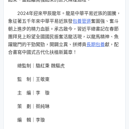
2024年迎來甲辰龍年。龍是中華平易近族的圖騰，
象征著五千年來中華平易近族發
包養管道
奮圖強、奮斗
朝上進步的精力血脈。承古啟今，習近平總書記在春節
團拜見上盼望全國國民振奮活龍活現，以龍馬精神、魚
躍龍門的干勁闖勁，開闢立異、拼搏貢
長期包養
獻，配
合書寫中國式古代化扶植新篇章！
總監制｜駱紅秉 魏驅虎
監 制｜王敬東
主 編｜李 璇
策 劃｜蔡純琳
編 輯｜李璇