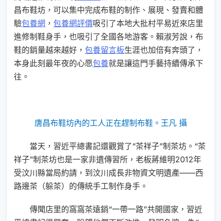
昌布鞋坊，可以集中完成布鞋的制作、展現、發賣和體
驗
包養網
，
包養網評價
吸引了本地大批村平易近來店里
進修制鞋身手，也吸引了全國各地游客。賴淑芳說，布
鞋的銷量越來越好，
包養留言板
生涯也加倍有奔頭了，
本身此刻最年夜的心愿
包養
就是讓這門手藝持續傳承下
往。
唐昌布鞋坊內的工人正在趕制布鞋。
王凡 攝
當天，習近平總書記還觀賞了“茶祥子”制茶坊。“茶
祥子”制茶坊也是一家非遺傳習所，老板蔣維明2012年
受汶川縣當局約請，到汶川成長非物資文明遺產——西
路邊茶（躲茶）的傳統手工制作身手。
傳聞店里的窩窩茶遠銷“一帶一路”共開國家，習近