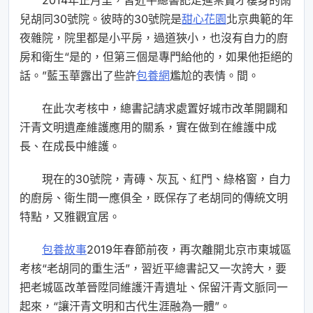
2014年正月里，習近平總書記走進崇寶才棲身的雨
兒胡同30號院。彼時的30號院是
甜心花園
北京典範的年
夜雜院，院里都是小平房，過道狹小，也沒有自力的廚
房和衛生“是的，但第三個是專門給他的，如果他拒絕的
話。”藍玉華露出了些許
包養網
尷尬的表情。間。
在此次考核中，總書記請求處置好城市改革開闢和
汗青文明遺產維護應用的關系，實在做到在維護中成
長、在成長中維護。
現在的30號院，青磚、灰瓦、紅門、綠格窗，自力
的廚房、衛生間一應俱全，既保存了老胡同的傳統文明
特點，又雅觀宜居。
包養故事
2019年春節前夜，再次離開北京市東城區
考核“老胡同的重生活”，習近平總書記又一次誇大，要
把老城區改革晉陞同維護汗青遺址、保留汗青文脈同一
起來，“讓汗青文明和古代生涯融為一體”。