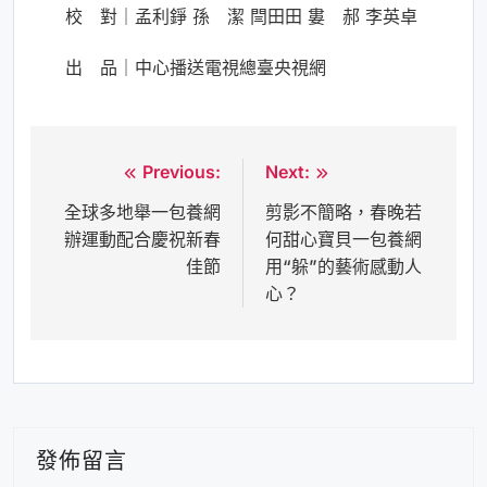
校 對｜孟利錚 孫 潔 閆田田 婁 郝 李英卓
出 品｜中心播送電視總臺央視網
Previous:
Next:
文
全球多地舉一包養網
剪影不簡略，春晚若
章
辦運動配合慶祝新春
何甜心寶貝一包養網
導
佳節
用“躲”的藝術感動人
覽
心？
發佈留言