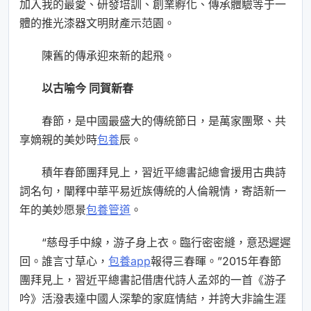
加入我的最愛、研發培訓、創業孵化、傳承體驗等于一
體的推光漆器文明財產示范園。
陳舊的傳承迎來新的起飛。
以古喻今 同賀新春
春節，是中國最盛大的傳統節日，是萬家團聚、共
享嫡親的美妙時
包養
辰。
積年春節團拜見上，習近平總書記總會援用古典詩
詞名句，闡釋中華平易近族傳統的人倫親情，寄語新一
年的美妙愿景
包養管道
。
“慈母手中線，游子身上衣。臨行密密縫，意恐遲遲
回。誰言寸草心，
包養app
報得三春暉。”2015年春節
團拜見上，習近平總書記借唐代詩人孟郊的一首《游子
吟》活潑表達中國人深摯的家庭情結，并誇大非論生涯