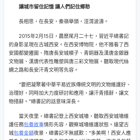
讓城市留住記憶 讓人們記住鄉愁
長相思，在長安，秦嶺舉頭，涇渭波濤。
2015年2月15日，農歷尾月二十七，習近平總書記
的身影呈現在古城西安。在西安博物院，他不雅看了西
安國都變遷圖、隋唐長安城模子、青銅器及漢唐金銀器
文物展、漢唐代表性雕塑與唐三彩文物展，聽取現代絲
綢之路和長安汗青文明等先容。
“要把凝聚著中華平易近族傳統文明的文物維護好、
治理好，同時加大力度研討和應用，讓汗青措辭，讓文
物措辭。”總書記的話意味深長。
當天夜里，總書記登上西安城墻，聽取西安城墻維
護任務
包養故事
情形先容，觀察城墻維護狀態。遠望古
城
包養金額
夜景，總書記不無感歎：“多美啊！西安人應