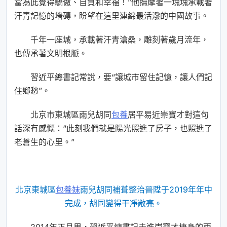
當為此覺得驕傲、自負和幸福！”他撫摩著一塊塊承載著
汗青記憶的墻磚，盼望在這里連綿最活潑的中國故事。
千年一座城，承載著汗青滄桑，雕刻著歲月流年，
也傳承著文明根脈。
習近平總書記常說，要“讓城市留住記憶，讓人們記
住鄉愁”。
北京市東城區雨兒胡同
包養
居平易近崇寶才對這句
話深有感慨：“此刻我們就是陽光照進了房子，也照進了
老蒼生的心里。”
北京東城區
包養妹
雨兒胡同補葺整治晉陞于2019年年中
完成，胡同變得干凈敞亮。