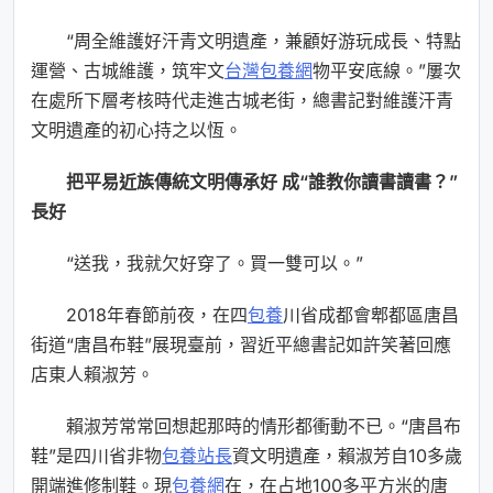
“周全維護好汗青文明遺產，兼顧好游玩成長、特點
運營、古城維護，筑牢文
台灣包養網
物平安底線。”屢次
在處所下層考核時代走進古城老街，總書記對維護汗青
文明遺產的初心持之以恆。
把平易近族傳統文明傳承好 成“誰教你讀書讀書？”
長好
“送我，我就欠好穿了。買一雙可以。”
2018年春節前夜，在四
包養
川省成都會郫都區唐昌
街道“唐昌布鞋”展現臺前，習近平總書記如許笑著回應
店東人賴淑芳。
賴淑芳常常回想起那時的情形都衝動不已。“唐昌布
鞋”是四川省非物
包養站長
資文明遺產，賴淑芳自10多歲
開端進修制鞋。現
包養網
在，在占地100多平方米的唐