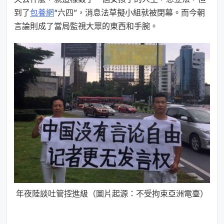
到了
包養網
“六四”，消息法草擬小組就被閉幕。而今朝
言論則成了當局監視大眾的東西和手腕。
年夜陸談吐管控進級（圖片起源：不受拘束亞洲電臺）