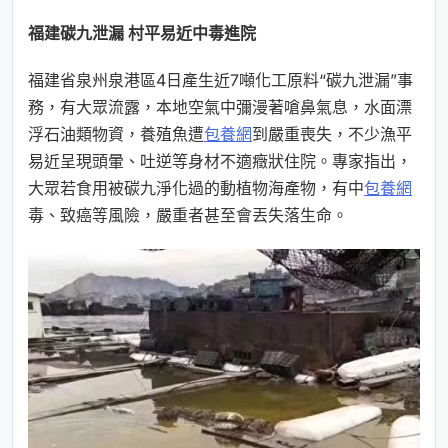
福建碳九泄漏 村平易近中毒進院
福建省泉州泉港區4日產生近7噸化工原料“碳九泄漏”事
務，有大眾流露，本地空氣中彌漫著嗆鼻氣息，水面漂
浮石油類物資，養殖魚遭
包養網
到嚴重喪失，不少漁平
易近呈現頭暈、吐逆等身材不適癥狀住院。專家指出，
大眾若食用被碳九淨化過的動植物海產物，有中
包養網
毒、致癌等風險，嚴重者甚至會丟失落生命。