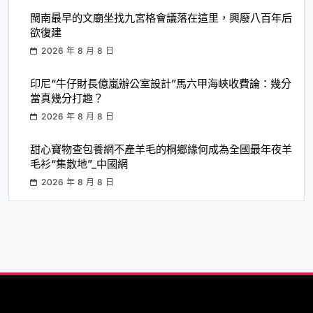
閩南最早的文廟坐找九宮格會議落在這里，興廢八百年后
欲復建
2026 年 8 月 8 日
印尼“牛仔財長億嵐辦公室設計”馬六甲海峽收費論：幾分
當真幾分打趣？
2026 年 8 月 8 日
甜心寶物查包養網不產羊毛的桐鄉緣何成為全國最年夜羊
毛衫“集散地”_中國網
2026 年 8 月 8 日