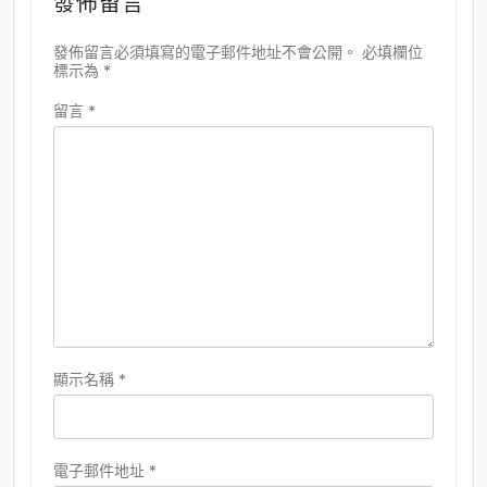
發佈留言
發佈留言必須填寫的電子郵件地址不會公開。
必填欄位
標示為
*
留言
*
顯示名稱
*
電子郵件地址
*