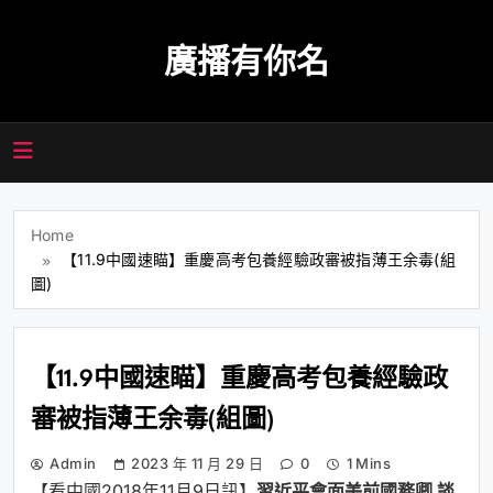
Skip
to
廣播有你名
content
Home
【11.9中國速瞄】重慶高考包養經驗政審被指薄王余毒(組
圖)
【11.9中國速瞄】重慶高考包養經驗政
審被指薄王余毒(組圖)
Admin
2023 年 11 月 29 日
0
1 Mins
【看中國2018年11月9日訊】
習近平會面美前國務卿 談