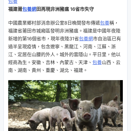
包養
福建莆
包養網
田再現非洲豬瘟 16省市失守
中國農業鄉村部消息辦公室8日晚間發布傳遞
包養
稱，
福建省莆田市城廂區發明非洲豬瘟。福建是中國年夜陸
新增的第16個省市，現年夜陸31省
包養網
市自治區已有
過半呈現疫情，包含遼寧、黑龍江、河南、江蘇、浙
江、定居在山腰的外人。城外的雲隱山。平日里，他以
經商為生。安徽、吉林、內蒙古、天津、
包養
山西、云
南、湖南、貴州、重慶、湖北、福建。