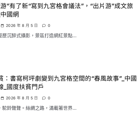
一游”有了新“寫到九宮格會議法”，“出片游”成文旅
_中國網
2026 年 8 月 5 日
0
經歷沉醉式攝影，景區打造網紅景點…
貧：書寫柯坪劇變到九宮格空間的“春風故事”_中國
線_國度扶貧門戶
2026 年 8 月 5 日
0
，駝鈴聲聲。絲綢之路，滿載著世界…