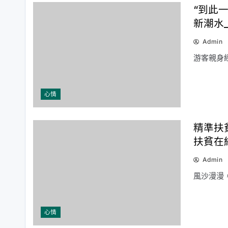
“到此
新潮水
Admin
游客親身
心情
精準扶
扶貧在
Admin
風沙漫漫
心情