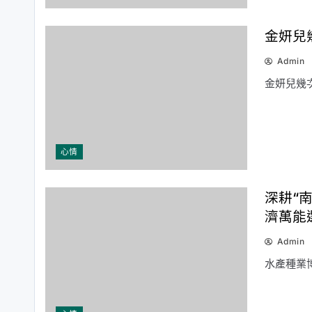
金妍兒
Admin
金妍兒幾
心情
深耕“
濟萬能
Admin
水產種業