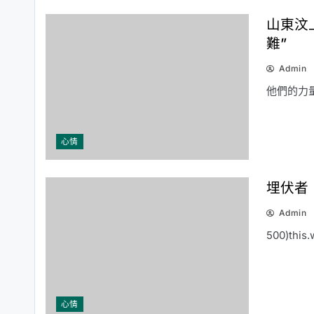
山東汶
難”
Admin
他們的力
心情
埋伏者
Admin
500)this
心情