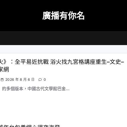
廣播有你名
火》：全平易近抗戰 浴火找九宮格講座重生–文史–
家網
2026 年 8 月 6 日
0
》的多個版本，中國古代文學館巴金…