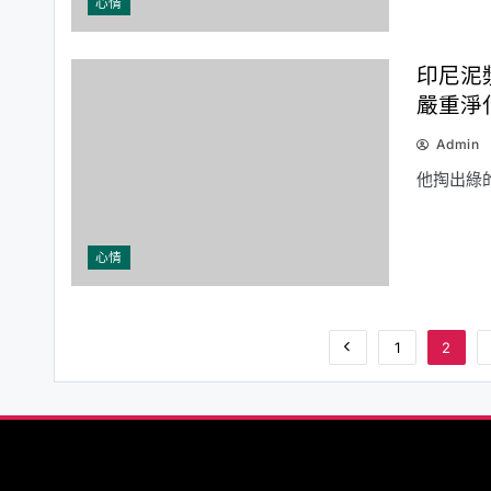
心情
印尼泥
嚴重淨
Admin
他掏出綠
心情
1
2