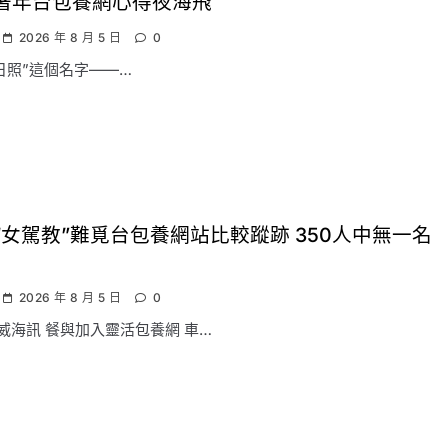
著年台包養網心得夜海飛
2026 年 8 月 5 日
0
日照”這個名字——…
“女駕教”難覓台包養網站比較蹤跡 350人中無一名
2026 年 8 月 5 日
0
威海訊 餐與加入靈活包養網 車…