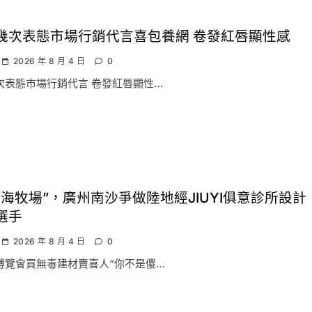
幾次表態市場行銷代言喜包養網 卷發紅唇顯性感
2026 年 8 月 4 日
0
次表態市場行銷代言 卷發紅唇顯性…
南海牧場”，廣州南沙爭做陸地經JIUYI俱意診所設計
選手
2026 年 8 月 4 日
0
博覽會買無毒建材賣喜人“你不是傻…