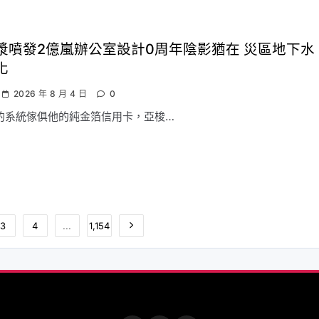
漿噴發2億嵐辦公室設計0周年陰影猶在 災區地下水
化
2026 年 8 月 4 日
0
的系統傢俱他的純金箔信用卡，亞梭…
3
4
...
1,154