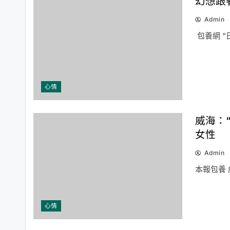
幻想跟
Admin
包養網 “
心情
威海：
女性
Admin
本報包養 
心情