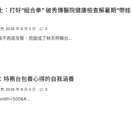
上：打好“組合拳” 破秀傳醫院健康檢查解暑期“帶娃
2026 年 8 月 5 日
0
量不再是攻擊，而變成了林天秤舞台…
：特務台包養心得的自我涵養
2026 年 8 月 5 日
0
.width=500&#…