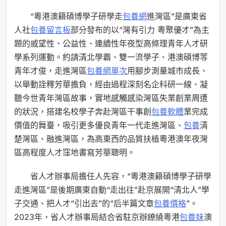
“粵港澳籍碩博學子研學走
包養網
進灣區”是廣東省
人社
包養留言板
部分發布的以“灣有引力 粵聚優才”為主
題的威望性、公益性、連續性年夜型高條理青年人才研
學系列運動。約請清北學霸、雙一流學子、港澳碩博等
青年才俊，走進灣區
包養網單次
用腳步測量城市成長、
以舉動詮釋芳華擔負，經由過程深刻名企科研一線、凝
聽今世青年灣區故事，實地感觸感染灣區失業創業周遭
的狀況，搭建名校學子奔赴灣區干事創
包養軟體
業完成
價值的舞臺，吸引更多優良青年一代走進灣區、
包養
清
楚灣區、融進灣區，為高東西的品質扶植粵港澳年夜灣
區高程度人才窪地書寫芳華聰明。
省人才辦事局擔任人先容，“粵港澳籍碩博學子研學
走進灣區”是後期廣東自動“走出往”赴京展開“清北人”學
子交通、把人才“引出去”的“后半篇文章
包養價格
”。
2023年，省人才辦事局結合省駐京辦繚繞粵港
包養妹
澳