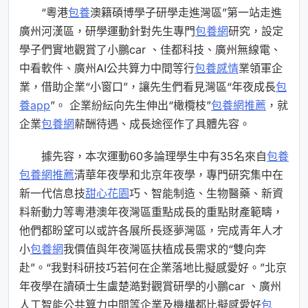
“粵港
包養
澳籍碩博學子研學走進灣區”第一站走進
廣州河漢區，研學運動針對先生專門
包養網
研究，設定
學子們實地觀賞了小鵬car 、佳都科技、廣州無線電、
中看軟件、廣州AI公共算力中間等行
包養感情
業領軍企
業，借助企業“小窗口”，讓先生們看見灣區“年夜成長
包
養app
”。 企業紛紜向先生伸出“橄欖枝”
包養網推薦
，就
企業
包養網
薪酬待遇、成長途徑作了具體先容。
據先容，本次運動60多論理學生中有35名來自
包養
包養網推薦
清華年夜學和北京年夜學，專門研究集中在
新一代信息技
甜心花園
巧、智能制造、生物醫藥、新資
料新動力等粵港澳年夜灣區重點成長的重點財產範疇，
他們都盼望可以或許各展所長逐夢灣區，完成青年人才
小
包養網
我價值與年夜灣區扶植成長需求的“雙向奔
赴”。“我對科研技巧若何在企業落地比擬感愛好。”北京
年夜學在讀碩士生盧楚澔對觀賞研學的小鵬car 、廣州
人工智能公共算力中間等企業及機構都比擬感愛好
包