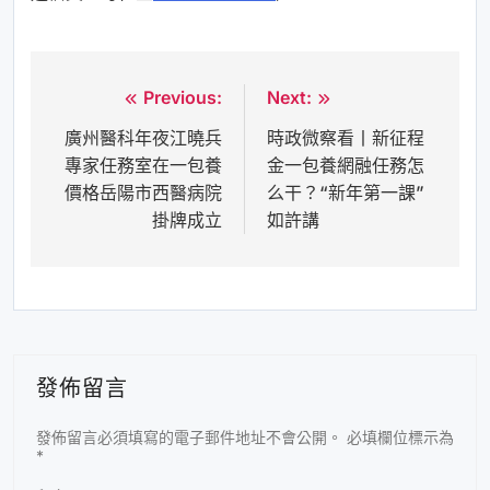
Previous:
Next:
文
廣州醫科年夜江曉兵
時政微察看丨新征程
章
專家任務室在一包養
金一包養網融任務怎
導
價格岳陽市西醫病院
么干？“新年第一課”
覽
掛牌成立
如許講
發佈留言
發佈留言必須填寫的電子郵件地址不會公開。
必填欄位標示為
*