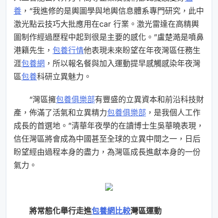
養
，“我進修的是輿圖學與地輿信息體系專門研究，此中
激光點云技巧大批應用在car 行業。激光雷達在高精輿
圖制作經過歷程中起到很是主要的感化。”盧楚澔是噴鼻
港籍先生，
包養行情
他表現未來盼望在年夜灣區任務生
涯
包養網
，所以報名餐與加入運動提早感觸感染年夜灣
區
包養
科研立異魅力。
“灣區擁
包養俱樂部
有豐盛的立異資本和前沿科技財
產，佈滿了活氣和立異精力
包養俱樂部
，是我個人工作
成長的首選地。”清華年夜學的在讀博士生吳華曉表現，
信任灣區將會成為中國甚至全球的立異中間之一，日后
盼望經由過程本身的盡力，為灣區成長進獻本身的一份
氣力。
將常態化舉行走進
包養網比較
灣區運動