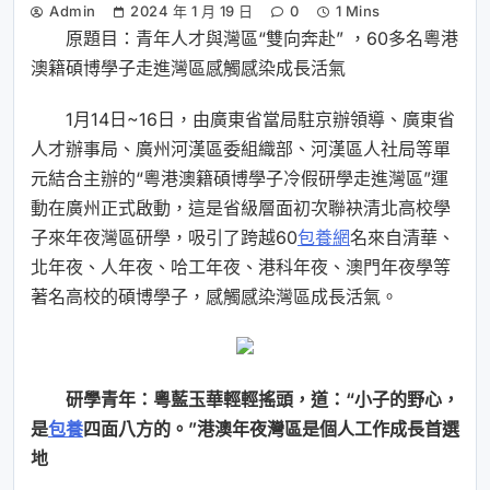
Admin
2024 年 1 月 19 日
0
1 Mins
原題目：青年人才與灣區“雙向奔赴” ，60多名粵港
澳籍碩博學子走進灣區感觸感染成長活氣
1月14日~16日，由廣東省當局駐京辦領導、廣東省
人才辦事局、廣州河漢區委組織部、河漢區人社局等單
元結合主辦的“粵港澳籍碩博學子冷假研學走進灣區”運
動在廣州正式啟動，這是省級層面初次聯袂清北高校學
子來年夜灣區研學，吸引了跨越60
包養網
名來自清華、
北年夜、人年夜、哈工年夜、港科年夜、澳門年夜學等
著名高校的碩博學子，感觸感染灣區成長活氣。
研學青年：粵藍玉華輕輕搖頭，道：“小子的野心，
是
包養
四面八方的。”港澳年夜灣區是個人工作成長首選
地