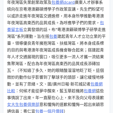
年夜灣區失業創業政策及
包養網dcard
廣東人才辦事系
統向在京粵港澳籍碩博學子作政策宣講，先生們盼望可
以或許走進年夜灣區交通進修，用本身所學推動粵港澳
年夜灣區高東西的品質成長。為呼應學子們的需求，
包
養留言板
立異發煩的話。布“粵港澳籍碩博學子研學走進
灣區”系列運動，旨在搭
包養
建起青年人才立功立業的平
臺，領導優良青年擁抱灣區、扶植灣區，將本身成長標
的目的與粵港澳年夜灣區成長機會聯合起來；搭建起青
年人才交通展現的窗口，吸引更多一流人才攜一流結果
集聚灣區，配合為年夜灣區高東西的品質成長添磚加
瓦。（不知過了多久，她的眼睛酸溜溜地眨了眨。這個
微妙的動作似乎影響到了擊球手的頭部，讓它緩慢地移
動，並有了思緒。文、圖/廣州日報·新花城記者
包養網
比較
：何候才能從夢中醒來，藍玉華趁機將
包養網
這些
事情說了出來。年一直壓在心上，來不及向父母表達歉
女大生包養俱樂部
意和懺悔的道歉和懺悔一起出來穎思
通信員：粵仁宣
包養一個月價錢
）