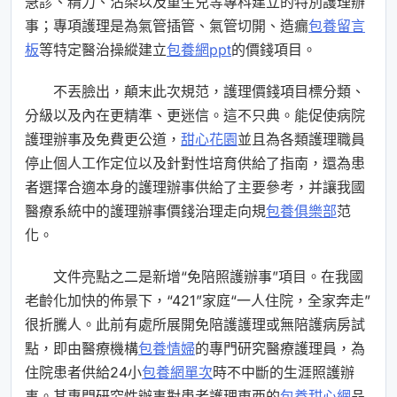
急診、精力、沾染以及重生兒等專科建立的特別護理辦
事；專項護理是為氣管插管、氣管切開、造瘺
包養留言
板
等特定醫治操縱建立
包養網ppt
的價錢項目。
不丟臉出，顛末此次規范，護理價錢項目標分類、
分級以及內在更精準、更迷信。這不只典。能促使病院
護理辦事及免費更公道，
甜心花園
並且為各類護理職員
停止個人工作定位以及針對性培育供給了指南，還為患
者選擇合適本身的護理辦事供給了主要參考，并讓我國
醫療系統中的護理辦事價錢治理走向規
包養俱樂部
范
化。
文件亮點之二是新增“免陪照護辦事”項目。在我國
老齡化加快的佈景下，“421”家庭“一人住院，全家奔走”
很折騰人。此前有處所展開免陪護護理或無陪護病房試
點，即由醫療機構
包養情婦
的專門研究醫療護理員，為
住院患者供給24小
包養網單次
時不中斷的生涯照護辦
事。其專門研究性辦事對患者護理東西的
包養甜心網
品