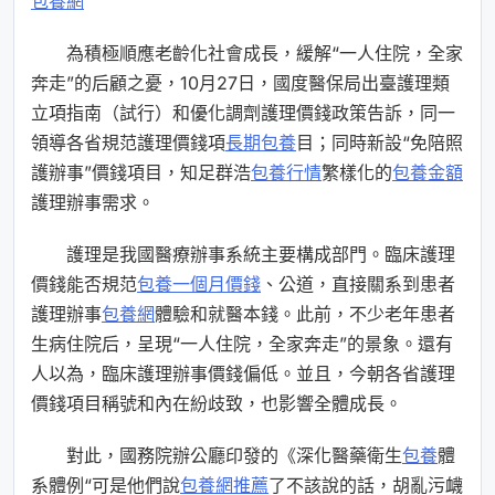
包養網
為積極順應老齡化社會成長，緩解“一人住院，全家
奔走”的后顧之憂，10月27日，國度醫保局出臺護理類
立項指南（試行）和優化調劑護理價錢政策告訴，同一
領導各省規范護理價錢項
長期包養
目；同時新設“免陪照
護辦事”價錢項目，知足群浩
包養行情
繁樣化的
包養金額
護理辦事需求。
護理是我國醫療辦事系統主要構成部門。臨床護理
價錢能否規范
包養一個月價錢
、公道，直接關系到患者
護理辦事
包養網
體驗和就醫本錢。此前，不少老年患者
生病住院后，呈現“一人住院，全家奔走”的景象。還有
人以為，臨床護理辦事價錢偏低。並且，今朝各省護理
價錢項目稱號和內在紛歧致，也影響全體成長。
對此，國務院辦公廳印發的《深化醫藥衛生
包養
體
系體例“可是他們說
包養網推薦
了不該說的話，胡亂污衊