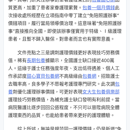
質更高，加重了患者家眷護理累贅。
包養一個月價錢
此
次接收處所經歷在立項指南中零丁建立“免陪照護辦事”
價錢項目，履行當局領導價治理。這意味著“免陪照護辦
事”直接推向全國，即使該辦事僅實用于特級、Ⅰ級護理
患者，且暫不歸入醫保，對患者而言也有實際意義。
文件亮點之三是調劑護理價錢更好表現技巧勞務價
值。稀有
長期包養
據顯示，全國護士缺口接近400萬
人。這緣于護士任務強度年夜、支出低待遇差、個人工
作承認度
甜心寶貝包養網
不高級緣由
包養網
，招致護士
去職率高，良多學子不愿報考護理專門研究。此次調
包
養
劑優化護理辦事價錢，可更好表現
女大生包養俱樂部
護理技巧勞務價值，為補充護士缺口發明有利前提。當
病院醫護比逐步回回公道程度，不只可以晉陞病院全體
護理東西的品質，也能給患者帶來更好的護理體驗。
綜上所述，無論是規范同一護理價錢，仍是新增“免