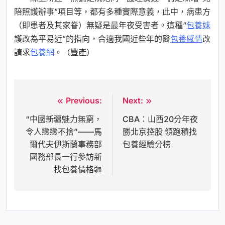
陪照護辦事”項目等，都有多種實際意義，此中，病患方
（即患者及其家眷）無疑是最年夜受害者。這種“
包養妹
護改為平易近”的指向，合適我國近些年的醫
包養感情
改
請求
包養網
。（豐產）
Previous:
Next:
文
“中國新疆魅力無窮，
CBA：山西20分年夜
章
令人戀戀不捨”——馬
勝北京控股 領跑積找
導
爾代夫伊斯蘭事務部
包養經驗分榜
覽
國務部長一行參訪新
找包養價格疆