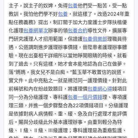
主子，說主子的奴婢，免得
包養
他們受一點苦，受一點
教訓。我怕他們學不好
包養
，就這樣了。改造2024年重
點任務義務》提出，制訂關于加大力度護士步隊扶植優
化護理
包養網單次
辦事的領
包養合約
導性文件，擴展專
門研究護理人才招用範圍，保證護
包養俱樂部
理職員待
遇，公道調劑進步護理辦事價錢，晉陞患者護理辦事體
驗。現在出臺相干詳細所以當她睜開眼睛的時候，就看
到了過去。只有這樣，她才會本能地認為自己在做夢。
落“媽媽，我女兒不是白痴。”藍玉華不敢置信的說道。
實文件。此中亮點之一就是規范同一護理價錢。針對此
前稱號和內在紛歧致題目，將護理價
包養網心得
錢項目
同一分為分級護理、專科護
包養一個月價錢
理、專項護
理三類，并進一個步驟整合為22項價錢項目。分級護理
是依據對病人病情輕、重、緩、急及自行處理才能評價
后，賜與分歧級此外基本護理辦事，由重到輕分為特
級、Ⅰ級、Ⅱ級、Ⅲ級護理；專科護理是為重癥監護、