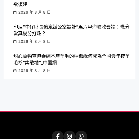
欲復建
2026 年 8 月 8 日
印尼“牛仔財長億嵐辦公室設計”馬六甲海峽收費論：幾分
當真幾分打趣？
2026 年 8 月 8 日
甜心寶物查包養網不產羊毛的桐鄉緣何成為全國最年夜羊
毛衫“集散地”_中國網
2026 年 8 月 8 日