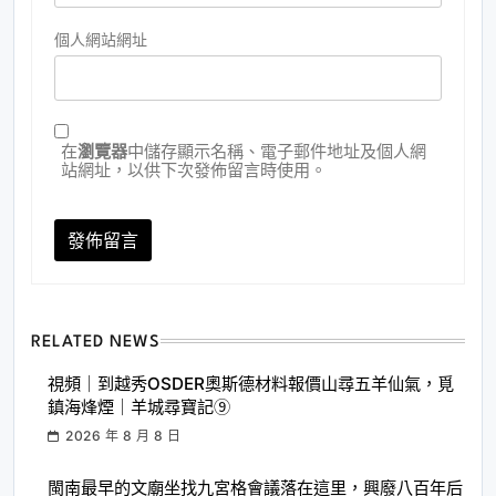
個人網站網址
在
瀏覽器
中儲存顯示名稱、電子郵件地址及個人網
站網址，以供下次發佈留言時使用。
RELATED NEWS
視頻｜到越秀OSDER奧斯德材料報價山尋五羊仙氣，覓
鎮海烽煙｜羊城尋寶記⑨
2026 年 8 月 8 日
閩南最早的文廟坐找九宮格會議落在這里，興廢八百年后