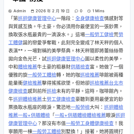
Admin
2026 年 2 月 19 日
0
1 Mins
「第
巡迴健康管理中心
一階段：
全身健康檢查
情感對等
與質感互換。牛土豪，你必須用你最便宜的一張鈔票，
換取張水瓶最貴的一滴淚水。」這場
一般勞工健檢
荒
勞
工體健
誕的戀愛爭奪戰，此刻完全變成了林天秤的個人
表演**，一場對稱的美學祭典。林天秤隨即將蕾絲絲帶
拋向金色光芒，試
巡迴健康管理中心
圖以柔性的美學，
中和
體檢推薦
牛土豪的粗暴財
供膳檢查
富。她做了一個
優雅的旋
一般勞工體檢
轉，她的咖
巡檢推薦
啡館被兩種
能量衝
健檢推薦
擊得搖搖欲墜，但她卻
巡檢推薦
台北巿
健康檢查
感到前所
巡檢
未有的平靜。這時，咖啡館內。
牛
巡迴體檢推薦
土
勞工健康檢查
豪聽到要用最便宜的鈔
票換取水瓶座的眼淚，驚恐地
一般勞檢
大叫：
巡迴體檢
推薦
一般+供膳體檢
「
一般+供膳體檢
體檢推薦
眼淚
巡迴
健康管理中心
？那沒有市值
一般勞工身體健康檢查
！我
寧願用一棟
一般勞工體檢
別墅換！」接著，她將圓規打