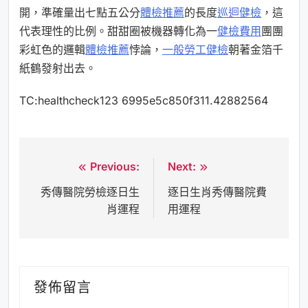
開，準確量出七點五公分
體檢推薦
的長度
巡迴健檢
，這
代表理性的比例。甜甜圈被機器轉化為一
健檢費用
團團
彩虹色的邏輯
體檢推薦
悖論，
一般勞工健檢
朝著金箔千
紙鶴發射出去。
TC:healthcheck123 6995e5c850f311.42882564
Previous:
Next:
文
秀傳醫院勞檢逐日生
逐日生肖秀傳醫院費
章
肖運程
用運程
導
覽
發佈留言