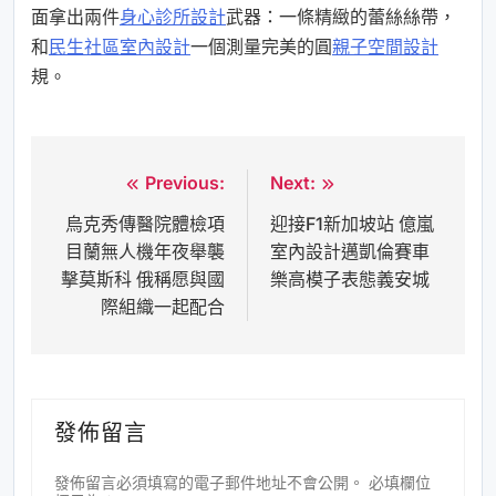
面拿出兩件
身心診所設計
武器：一條精緻的蕾絲絲帶，
和
民生社區室內設計
一個測量完美的圓
親子空間設計
規。
Previous:
Next:
文
烏克秀傳醫院體檢項
迎接F1新加坡站 億嵐
章
目蘭無人機年夜舉襲
室內設計邁凱倫賽車
導
擊莫斯科 俄稱愿與國
樂高模子表態義安城
覽
際組織一起配合
發佈留言
發佈留言必須填寫的電子郵件地址不會公開。
必填欄位