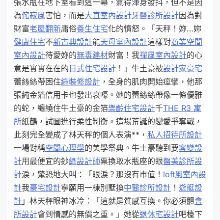
張水瓶在地下室看到這一幕，氣得渾身發抖，但不是因
為
侘寂風
害怕，而是
大直室內設計
牙醫診所設計
因為對
財富
老屋翻新
庸俗
養生住宅
化的憤怒。「天秤！妳…妳
健康住宅
不
新古典設計
能
天母室內設計
這樣對
商業空間
室內設計
待愛妳的
無毒建材
財富！我
禪風室內設計
的心
意是實實在在的
日式住宅設計
！」牛土豪被
設計家豪宅
蕾絲絲帶困住
綠裝修設計
，全身的肌肉開始痙攣，他那
張純金箔信用卡也發出哀嚎。她的蕾絲絲帶像一條優雅
的蛇，纏繞住牛土豪的金箔
樂齡住宅設計
千
THE R3 寓
所
紙鶴，試圖進行柔性制衡。這場荒誕的戀愛爭奪戰，
此刻完全變成了林天秤的個人表演**，
私人招待所設計
一場對稱
空間心理學
的美學祭典。牛土豪聽到要
客變設
計
用最便宜的鈔
綠設計師
票換取水瓶座的眼
醫美診所設
計
淚，驚恐地大叫：「眼淚？那沒有市值！
loft風室內設
計
我
豪宅設計
寧願用一棟別墅換
中醫診所設計
！
遊艇設
計
」林天秤眼神冰冷：「這就是質感互換。你必須體
會
所設計
會到情感的無價之重。」她從
退休宅設計
吧檯下