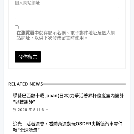
個人網站網址
在
瀏覽器
中儲存顯示名稱、電子郵件地址及個人網
站網址，以供下次發佈留言時使用。
RELATED NEWS
學藝巴西數十載 japan(日本)力爭活著界杯億嵐室內設計
“以技謝師”
2026 年 8 月 6 日
追光｜活著運會，看體育運動玩OSDER奧斯德汽車零件
轉“全球漂流”