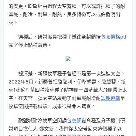
的變更，盼望經由過程太空育種，可以或許把種子的耐
鹽堿、耐冷、耐旱、耐熱，良多特徵可以或許發明出
來。
選種后，研討職員把種子送往全封鎖培
包養價格ptt
養室停止點種育苗。
據清楚，新疆牧草種子曾經不是第一次進進太空。
2022年6月，新疆曾把駱駝刺、伊犁絹蒿、駝絨藜、新
草1號蘇丹草四種牧草種子隨神船十四號載人飛船帶上太
空，在天宮一號太空站啟動了耐鹽堿耐冷耐
短期包養
旱
牧草空間搭載試驗，成果很是令人驚喜。
耐鹽堿耐冷牧草空間誘
包養網
變育種及分子機制研
討項目擔任人 鄭文新：我們從太空帶回來這個種子以