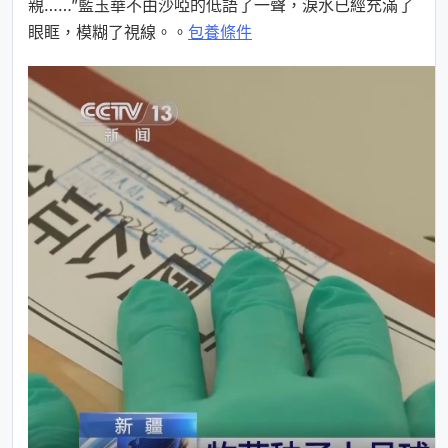
親……”藍玉華不由沙啞的低語了一聲，淚水已經充滿了
眼眶，模糊了視線。。
包養條件