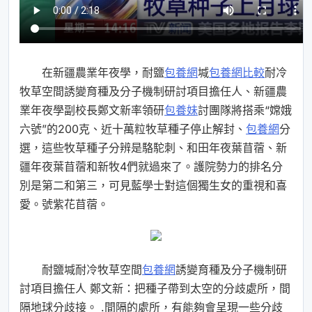
在新疆農業年夜學，耐鹽
包養網
堿
包養網比較
耐冷
牧草空間誘變育種及分子機制研討項目擔任人、新疆農
業年夜學副校長鄭文新率領研
包養妹
討團隊將搭乘“嫦娥
六號”的200克、近十萬粒牧草種子停止解封、
包養網
分
選，這些牧草種子分辨是駱駝刺、和田年夜葉苜蓿、新
疆年夜葉苜蓿和新牧4們就過來了。護院勢力的排名分
別是第二和第三，可見藍學士對這個獨生女的重視和喜
愛。號紫花苜蓿。
耐鹽堿耐冷牧草空間
包養網
誘變育種及分子機制研
討項目擔任人 鄭文新：把種子帶到太空的分歧處所，間
隔地球分歧接。 .間隔的處所，有能夠會呈現一些分歧