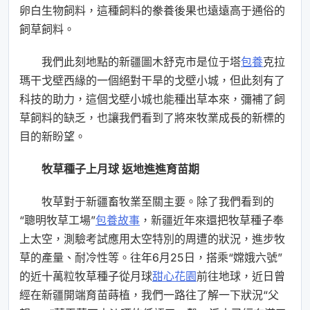
卵白生物飼料，這種飼料的豢養後果也遠遠高于通俗的
飼草飼料。
我們此刻地點的新疆圖木舒克市是位于塔
包養
克拉
瑪干戈壁西緣的一個絕對干旱的戈壁小城，但此刻有了
科技的助力，這個戈壁小城也能種出草本來，彌補了飼
草飼料的缺乏，也讓我們看到了將來牧業成長的新標的
目的新盼望。
牧草種子上月球 返地進進育苗期
牧草對于新疆畜牧業至關主要。除了我們看到的
“聰明牧草工場”
包養故事
，新疆近年來還把牧草種子奉
上太空，測驗考試應用太空特別的周遭的狀況，進步牧
草的產量、耐冷性等。往年6月25日‌，搭乘“嫦娥六號”
的近十萬粒牧草種子從月球
甜心花園
前往地球，近日曾
經在新疆開端育苗蒔植，我們一路往了解一下狀況“父