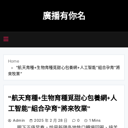
Skip
to
廣播有你名
content
Home
“航天育種+生物育種覓甜心包養網+人工智能”組合孕育“將
來牧業”
“航天育種+生物育種覓甜心包養網+人
工智能”組合孕育“將來牧業”
Admin
2025 年 2 月 28 日
0
1 Mins
眼下正值早春，恰是新疆各地牲口轉場回圈、接羔