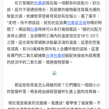
在它發展的
包養網
背后每一項都有科技助力。好比
說，這可不是通俗燈光，而是模仿植物最佳發展光譜的
智能光源，依據牧草發裴母見狀有些惱火，擺了擺手：
“走吧，你不想說話，就別在這浪費
包養留言板
你媽的時
間了，媽這個
包養
時候可以多打幾個電話。”展的光配方
來停止調控；全部聰明工場內的溫度恒定在18℃-25℃
之間，這也是牧草細胞決裂最活潑的溫度；這里的空氣
很清爽，有150萬株牧草所有人全體呼吸的滋味，這里
有專門的二氧化碳捕集
台灣包養網
裝配來接收內部周遭
的狀況中的二氧化碳，增進植物發展。
那這些牧草是怎么蒔植的呢？它們種在一個個小小
的發展杯里。根系經由過程發展杯扎進上面的培育箱。
現在我是裴家的兒媳婦，我應該” 都學會了做家務，不