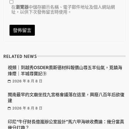
在
瀏覽器
中儲存顯示名稱、電子郵件地址及個人網站網
址，以供下次發佈留言時使用。
RELATED NEWS
視頻｜到越秀OSDER奧斯德材料報價山尋五羊仙氣，覓鎮海
烽煙｜羊城尋寶記⑨
2026 年 8 月 8 日
閩南最早的文廟坐找九宮格會議落在這里，興廢八百年后欲復
建
2026 年 8 月 8 日
印尼“牛仔財長億嵐辦公室設計”馬六甲海峽收費論：幾分當真
幾分打趣？