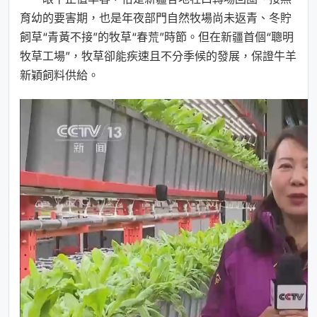
育幼的要害期，也是年夜部門自然牧場尚未返青、冬貯
飼草“青黃不接”的牧草“春荒”時節。但在新疆首個“聰明
牧草工場”，牧草卻能疾速且不分季候的發展，保證牛羊
新穎飼料供給。