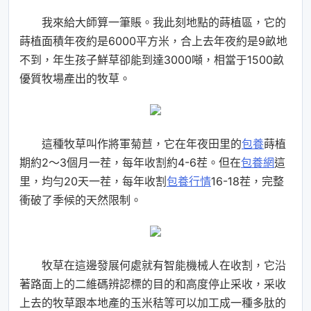
我來給大師算一筆賬。我此刻地點的蒔植區，它的
蒔植面積年夜約是6000平方米，合上去年夜約是9畝地
不到，年生孩子鮮草卻能到達3000噸，相當于1500畝
優質牧場產出的牧草。
這種牧草叫作將軍菊苣，它在年夜田里的
包養
蒔植
期約2～3個月一茬，每年收割約4-6茬。但在
包養網
這
里，均勻20天一茬，每年收割
包養行情
16-18茬，完整
衝破了季候的天然限制。
牧草在這邊發展何處就有智能機械人在收割，它沿
著路面上的二維碼辨認標的目的和高度停止采收，采收
上去的牧草跟本地產的玉米秸等可以加工成一種多肽的