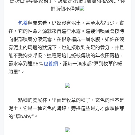
然我也得學做家務了。怎麼好好服侍婆婆和老公呢？你
們兩個不僅幫
包養
翻開來看，仍然沒有泥土，甚至水都很少，實
在，它的性命之源就來自這些水霧。這幾個噴頭會按時
向根部噴養分液氣霧，在根系構成一層水膜，如許在沒
有泥土的周遭的狀況下，也能接收到充足的養分，并且
能不受拘束呼吸。這種霧培比擬較傳統的年夜田蒔植，
節水率到達95%
包養網
，讓每一滴水都“算到牧草的細
胞里”。
點種的發展杯，里面是牧草的種子，玄色的也不是
泥土，它是一種玄色的海綿，旁邊這些是方才露頭抽芽
的“草baby”。