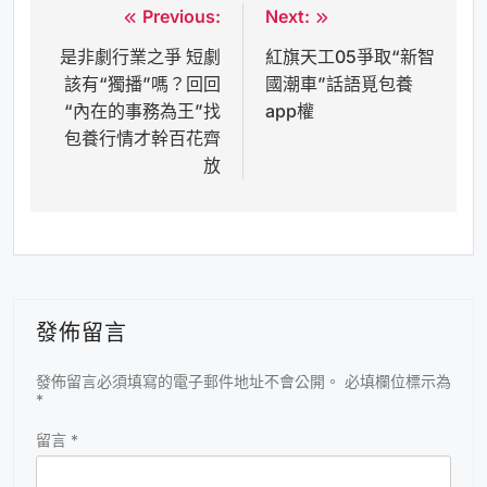
Previous:
Next:
文
是非劇行業之爭 短劇
紅旗天工05爭取“新智
章
該有“獨播”嗎？回回
國潮車”話語覓包養
導
“內在的事務為王”找
app權
覽
包養行情才幹百花齊
放
發佈留言
發佈留言必須填寫的電子郵件地址不會公開。
必填欄位標示為
*
留言
*