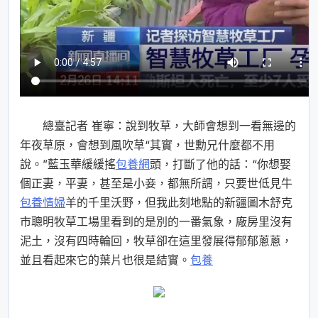
總臺記者 崔寧：說到牧草，大師會想到一看無邊的
年夜草原，會想到風吹草“其實，世勳兄什麼都不用
說。”藍玉華緩緩搖
包養網
頭，打斷了他的話：“你想娶
個正妻，平妻，甚至是小妾，都無所謂，只要世低見牛
包養情婦
羊的千里沃野，但我此刻地點的新疆圖木舒克
市聰明牧草工場里看到的是別的一番氣象，廠房里沒有
泥土，沒有四時輪回，牧草卻在這里發展得郁郁蔥蔥，
並且看起來它的葉片也很是結實。
包養