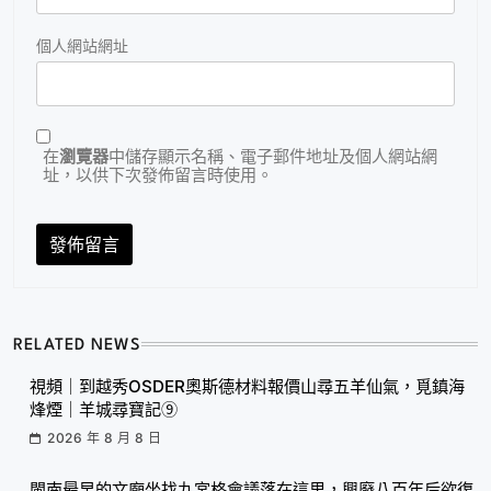
個人網站網址
在
瀏覽器
中儲存顯示名稱、電子郵件地址及個人網站網
址，以供下次發佈留言時使用。
RELATED NEWS
視頻｜到越秀OSDER奧斯德材料報價山尋五羊仙氣，覓鎮海
烽煙｜羊城尋寶記⑨
2026 年 8 月 8 日
閩南最早的文廟坐找九宮格會議落在這里，興廢八百年后欲復