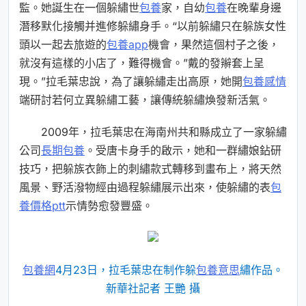
監。她誕生在一個躲繡世
包養
家，自幼
包養
在晚輩身邊
潛移默化接觸并進修躲繡身手。“以前躲繡只在躲族女性
頭以一起去旅遊的
包養app
機會，果然這個村子之後，
就沒有這樣的小店了，難得機會。”戴的發辮套上呈
現。”拉毛葉忠說，為了讓躲繡走出高原，她開
包養感情
端研討若何立異躲繡工藝，讓傳統躲繡煥發新活氣。
2009年，拉毛葉忠在海南州共和縣成立了一家躲繡
公司
長期包養
。受唐卡身手的啟示，她和一群繡娘鉆研
技巧，把躲族衣飾上的刺繡款式轉移到畫布上，將天然
風景、野活潑物經由過程躲繡展示出來，使躲繡的表
包
養價格ptt
示情勢愈發豐盛。
包養網
4月23日，拉毛葉忠在制作躲
包養意思
繡作品。
新華社記者 王艷 攝