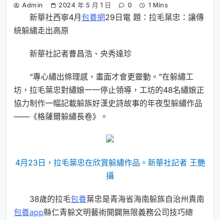
Admin
2024 年 5 月 1 日
0
1 Mins
新華社西寧4月
包養網
29日電 題：拉毛葉忠：讓傳
統躲繡走出高原
新華社記者曹昌浩、央秀達珍
“專心繡出條理感，畫面才會更靈動。”在躲繡工
坊，拉毛葉忠對繡娘一一停止領導，工坊的48名繡娘正
協力制作一幅記載躲族好漢史詩故事的年夜型躲繡作品
——《格薩爾躲繡長卷》。
4月23日，拉毛葉忠在欣賞躲繡作品。新華社記者 王艷
攝
38歲的拉毛
包養
葉忠是青海省海南躲族自治州貴南
包養app
縣仁青躲文明藝術開闢無限義務公司技巧總