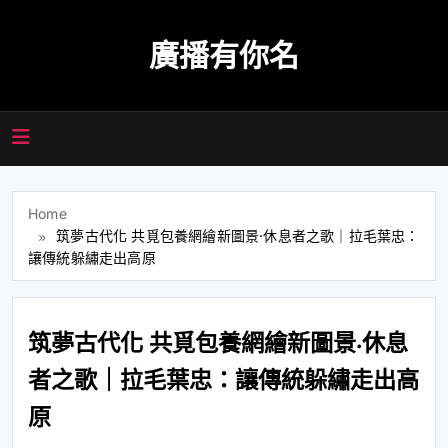
Skip
to
廣播有你名
content
Home
筑夢古代化 共覓包養網繪新圖景·休息者之歌｜拉毛葉忠：
讓傳統躲繡走出高原
筑夢古代化 共覓包養網繪新圖景·休息
者之歌｜拉毛葉忠：讓傳統躲繡走出高
原