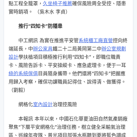
點工程全籠罩，
久坐椅子推薦
確保風險周全受控、隱患
實時銷項。 （吳木水 李貞）
推行“四知卡”防隱患
中工網訊 為實在推進平安管
系統櫃工廠直營
控向終
端延長，中
辦公家具
鐵二十二局黃岡第二中
辦公室規劃
設計
學扶植項目積極推行利用“四知卡”，即職位職責
卡、風險告訴卡、平安操縱卡、應急處理卡，便于一耳
綠的系統傢俱
目員隨身攜帶。他們還將“四知卡”把握應
用歸入考察，確保功課職員記得住、說得清、做獲得。
（劉毅）
網格化
室內設計
治理控風險
本報訊 本年以來，中國石化華夏油田自然氣產銷廠
聚焦“下層平安網格化”治理任務，樹立健全采輸氣治理
區、巡線年夜隊、普光項目部張水瓶聽到要將藍色調成