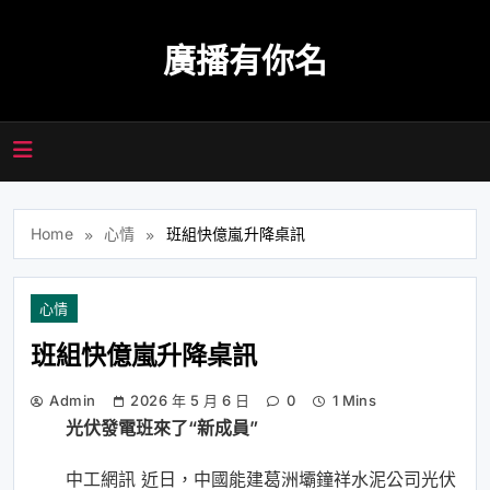
Skip
to
廣播有你名
content
Home
心情
班組快億嵐升降桌訊
心情
班組快億嵐升降桌訊
Admin
2026 年 5 月 6 日
0
1 Mins
光伏發電班來了“新成員”
中工網訊 近日，中國能建葛洲壩鐘祥水泥公司光伏