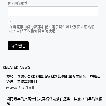
個人網站網址
在
瀏覽器
中儲存顯示名稱、電子郵件地址及個人網站網
址，以供下次發佈留言時使用。
RELATED NEWS
視頻｜到越秀OSDER奧斯德材料報價山尋五羊仙氣，覓鎮海
烽煙｜羊城尋寶記⑨
2026 年 8 月 8 日
閩南最早的文廟坐找九宮格會議落在這里，興廢八百年后欲復
建