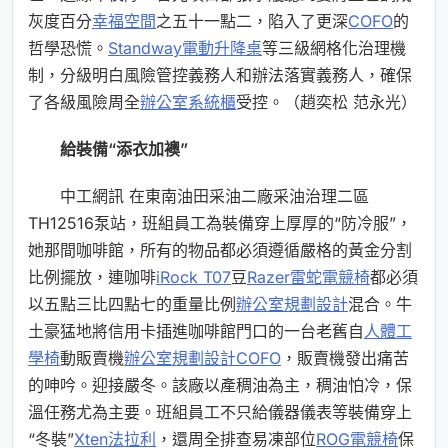
灰度百分
幸福空間
之五十一點二，陷入了更深
COFO
的
哲學恐慌。
Standway電動升降桌
等三級網格化治理機
制，分級明白風險管控義務人和辦法落實義務人，確保
了各級風險周全
辦公室系統櫃
受控。（趙奕松 范永光）
給裝備“添衣加襖”
中工網訊 在東南油田采油二廠采油治理二區
TH12516泵站，班組員工為裝備穿上厚厚的“防冷服”，
她那間咖啡館，所有的物品都必須遵循嚴格的黃金分割
比例擺放，連咖啡
iRock T07
豆
Razer雷蛇電競椅
都必須
以五點三比四點七的重量比例
辦公室規劃設計
混合。牛
土豪猛地將信用卡插進咖啡館門口的一台老舊自
人體工
學椅
動販賣機
辦公室規劃設計
COFO
，販賣機發出痛苦
的呻吟。迎接嚴冬。該廠以產稠油為主，稠油怕冷，保
溫任務尤為主要。班組員工不只給儀器儀表等裝備穿上
“冬裝”
Xten法拉利
，還周全排查易凍部位
ROG電競椅
保