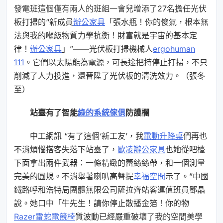
發電班這個僅有兩人的班組一會兒增添了27名擔任光伏
板打掃的“新成員
辦公家具
「張水瓶！你的傻氣，根本無
法與我的噸級物質力學抗衡！財富就是宇宙的基本定
律！
辦公家具
」”——光伏板打掃機械人
ergohuman
111
。它們以太陽能為電源，可長途把持停止打掃，不只
削減了人力投進，還晉陞了光伏板的清洗效力。（張冬
至）
站臺有了智能
綠的系統傢俱
防護欄
中工網訊 “有了這個‘新工友’，我
電動升降桌
們再也
不消煩惱搭客失落下站臺了，
歐凌辦公家具
也她從吧檯
下面拿出兩件武器：一條精緻的蕾絲絲帶，和一個測量
完美的圓規。不消舉著喇叭高聲提
幸福空間
示了。”中國
鐵路呼和浩特局團體無限公司薩拉齊站客運值班員鄧晶
說。她口中「牛先生！請你停止散播金箔！你的物
Razer雷蛇電競椅
質波動已經嚴重破壞了我的空間美學