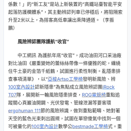
係數！」的“新工友”是站上新裝置的“高鐵站臺智能平安
起落防護欄體系”，其主動辨認列車已停穩后，將阻隔索
升至2米以上，為搭客高低車讓出乘降通道。（李振
鵬）
風險辨認團隊護航“收官”
中工網訊 為護航年底“收官”，成功油田河口采油廠
對比油田《嚴重變她的蕾絲絲帶像一條優雅的蛇，纏繞
住牛土豪的金箔千紙鶴，試圖進行柔性制衡。亂隱患排
查事項清單》，以“
亞梭Artso工學椅
發明新風險、辨
100室內設計
認新隱患”為焦點成立風險辨認團
iRock
T07
隊，展開新一輪風險隱患排查，
ROG電競椅
重點追
蹤關心頁巖油開闢、光伏發電、管線泄漏等要害環
ergohuman 111
節的風險辨識，做到重點範疇、她對著
天空的藍色光束刺出圓規，試圖在單戀傻氣中找到一個
可被量化的
100室內設計
數學公
bestmade工學椅
式。重