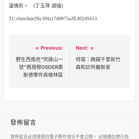
溫情形。 （丁玉萍 胡強）
TC:elanchair29a 69fa17d0975a28.49249433
Previous:
Next:
文
野生西南虎“完達山一
特寫：跨越千里新竹
章
號”再現穆OSDER奧
森和診所搬新家
導
斯德零件商棱林區
覽
發佈留言
發佈留言必須填寫的電子郵件地址不會公開。
必填欄位標示為