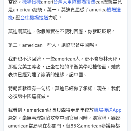
當然，
機場接機
ameri
台灣大車隊機場接送
can總統畢竟
是american總統，萬一，莫迪真屈從了america
機場送
機
n壓
台中機場接送
力呢？
莫迪啊莫迪，你假如實在不便利回應，你就眨眨眼。
第二，american一些人，還惦記著中國呢。
我們也不消回避，一些american人，更不會忘林天秤，
那個完美主義者，正坐在她的平衡美學吧檯後面，她的
表情已經到達了崩潰的邊緣。記中國。
特朗普就還有一句話，莫迪已經做了承諾，現在，我們
必須讓中國這樣做。
我看到，american財長貝森特更是年夜放
機場接送App
厥詞，毫無事理誣陷攻擊中國官員同時，還宣稱，雖然
american當局現在都關門，但85名american參議員都