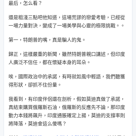
最后，怎么看？
還是粗淺三點吧他知道，這場荒謬的戀愛考驗，已經從
一場力量對決，變成了一場美學與心靈的極限挑戰。。
第一，特朗普的嘴，真是騙人的鬼。
歸正，這樣嚴重的新聞，雖然特朗普親口講述，但印度
人廣泛不信任，都在懷疑本身的耳朵。
唉，國際政治中的承諾，有時就如風中輕語，我們聽獲
得形狀，卻抓不住份量。
我看到，有印度伴侶還在剖析，假如莫迪真做了承諾，
真結束購買俄羅斯石油，俄羅斯的反應先不論，那印度
動力本錢將飆升，印度通脹確定上揚，莫迪的支撐率則
將降落，莫迪會這么傻嗎？