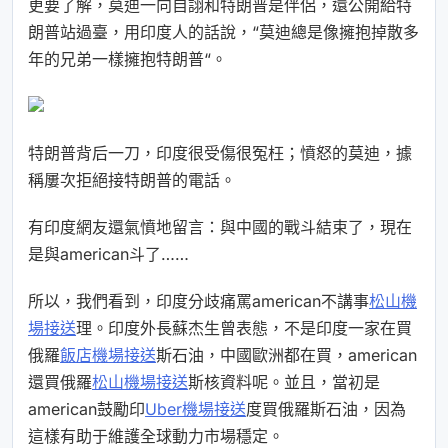
更要了解，莫迪一向自詡和特朗普是伴侶，還公開給特
朗普站過臺，用印度人的話說，“莫迪總是像擁抱掉散多
年的兄弟一樣擁抱特朗普“。
特朗普背后一刀，印度很受傷很冤枉；憤怒的莫迪，據
稱屢次拒絕接特朗普的電話。
有印度網友還氣憤地留言：與中國的戰斗結束了，現在
是與american斗了……
所以，我們看到，印度分歧痛罵american不講事
松山機
場接送
理。印度外長蘇杰生曾表態，不是印度一家在買
俄羅
飯店機場接送
斯石油，中國歐洲都在買，american
還買俄羅
松山機場接送
斯核資料呢。並且，當初是
american鼓勵印
Uber機場接送
度買俄羅斯石油，因為
這樣有助于維護全球動力市場穩定。