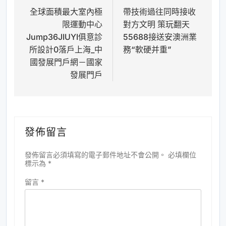
全球面積最大室內極
帶技術過往同時接收
章
限運動中心
對方文明 策玩翻天
導
Jump36JIUYI俱意診
55688接送安澳洲業
覽
所設計0落戶上海_中
務“軟硬并重”
國發展門戶網－國家
發展門戶
發佈留言
發佈留言必須填寫的電子郵件地址不會公開。
必填欄位
標示為
*
留言
*