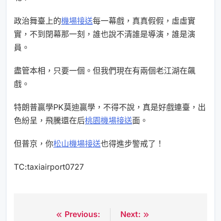
政治舞臺上的
機場接送
每一幕戲，真真假假，虛虛實
實，不到閉幕那一刻，誰也說不清誰是導演，誰是演
員。
盡管本相，只要一個。但我們現在有兩個老江湖在飆
戲。
特朗普贏學PK莫迪贏學，不得不說，真是好戲連臺，出
色紛呈，飛騰還在后
桃園機場接送
面。
但普京，你
松山機場接送
也得進步警戒了！
TC:taxiairport0727
Previous:
Next:
文