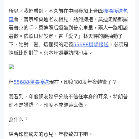
所以，我們看到，不久前在中國參加上合峰
機場接送包
車
會，普京和莫迪老友相見，熱烈擁抱，莫迪走路都握
著普京的手，莫迪隨后還坐到普京車里，兩人一路相談
甚歡。依照日程設定，普「愛？」林天秤的臉抽動了一
下，她對「愛」這個詞的定義
55688機場接送
，必須是
情感比例對等。京本年還要訪問印度。
但
55688機場接送
現在，印度180度年夜轉彎了？
我看到，印度網友幾乎分歧不信任本身的耳朵，特朗普
你不是講錯了，印度不成能這么做。
為什么？
綜合印度網友的意見，年夜致如下吧。