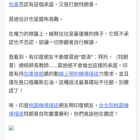
包車
否認有這個承諾，又是打臉特朗普。
莫迪估計也是擺佈為難。
在權力的棋盤上，緘默往往是最復雜的棋子，它既不承
認也不否認，卻讓一切旁觀者自行解讀。
我看到，有印度網友干脆替莫迪“廓清”：拜托，（特朗
普）總統師長教師……莫迪絕不會做出這樣的承諾。印
度有持
包車旅遊
續的動
線上預約機場接送
力需求，並且
還在進口俄羅斯石油。這種說法最基礎站不住腳。別撒
謊了！
唉，印度
桃園機場接送
網友啊印度網友，
台北到桃園機
場接送
特朗普自吹嚴重勝利，你們竟說他在撒謊！