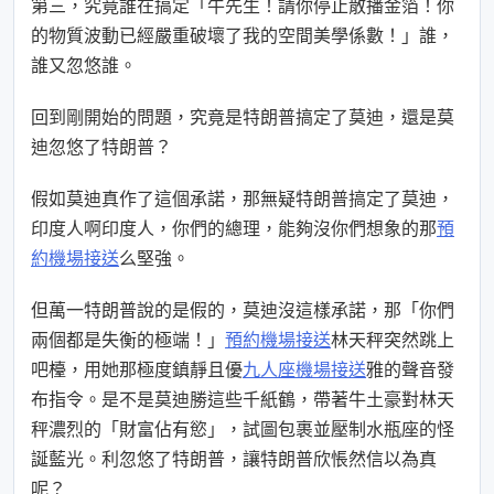
第三，究竟誰在搞定「牛先生！請你停止散播金箔！你
的物質波動已經嚴重破壞了我的空間美學係數！」誰，
誰又忽悠誰。
回到剛開始的問題，究竟是特朗普搞定了莫迪，還是莫
迪忽悠了特朗普？
假如莫迪真作了這個承諾，那無疑特朗普搞定了莫迪，
印度人啊印度人，你們的總理，能夠沒你們想象的那
預
約機場接送
么堅強。
但萬一特朗普說的是假的，莫迪沒這樣承諾，那「你們
兩個都是失衡的極端！」
預約機場接送
林天秤突然跳上
吧檯，用她那極度鎮靜且優
九人座機場接送
雅的聲音發
布指令。是不是莫迪勝這些千紙鶴，帶著牛土豪對林天
秤濃烈的「財富佔有慾」，試圖包裹並壓制水瓶座的怪
誕藍光。利忽悠了特朗普，讓特朗普欣悵然信以為真
呢？