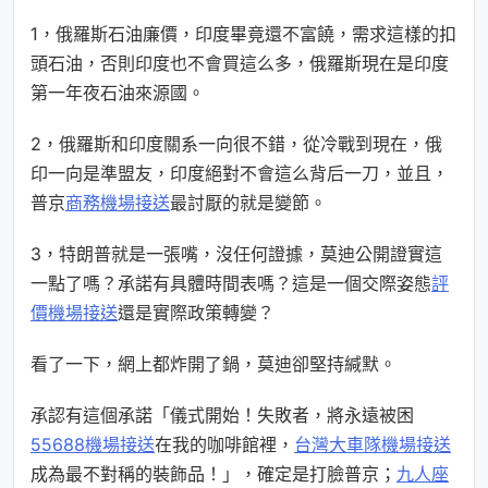
1，俄羅斯石油廉價，印度畢竟還不富饒，需求這樣的扣
頭石油，否則印度也不會買這么多，俄羅斯現在是印度
第一年夜石油來源國。
2，俄羅斯和印度關系一向很不錯，從冷戰到現在，俄
印一向是準盟友，印度絕對不會這么背后一刀，並且，
普京
商務機場接送
最討厭的就是變節。
3，特朗普就是一張嘴，沒任何證據，莫迪公開證實這
一點了嗎？承諾有具體時間表嗎？這是一個交際姿態
評
價機場接送
還是實際政策轉變？
看了一下，網上都炸開了鍋，莫迪卻堅持緘默。
承認有這個承諾「儀式開始！失敗者，將永遠被困
55688機場接送
在我的咖啡館裡，
台灣大車隊機場接送
成為最不對稱的裝飾品！」，確定是打臉普京；
九人座