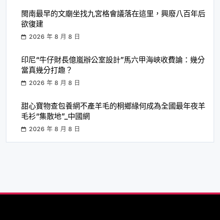
閩南最早的文廟坐找九宮格會議落在這里，興廢八百年后
欲復建
2026 年 8 月 8 日
印尼“牛仔財長億嵐辦公室設計”馬六甲海峽收費論：幾分
當真幾分打趣？
2026 年 8 月 8 日
甜心寶物查包養網不產羊毛的桐鄉緣何成為全國最年夜羊
毛衫“集散地”_中國網
2026 年 8 月 8 日