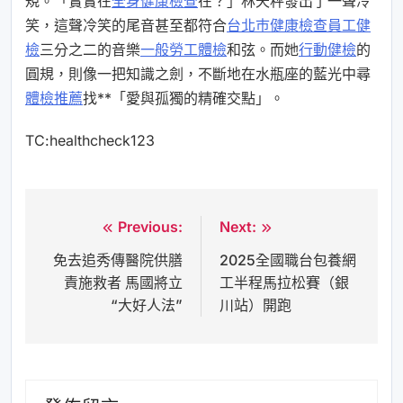
規。「實實在
全身健康檢查
在？」林天秤發出了一聲冷
笑，這聲冷笑的尾音甚至都符合
台北巿健康檢查
員工健
檢
三分之二的音樂
一般勞工體檢
和弦。而她
行動健檢
的
圓規，則像一把知識之劍，不斷地在水瓶座的藍光中尋
體檢推薦
找**「愛與孤獨的精確交點」。
TC:healthcheck123
Previous:
Next:
文
免去追秀傳醫院供膳
2025全國職台包養網
章
責施救者 馬國將立
工半程馬拉松賽（銀
導
“大好人法”
川站）開跑
覽