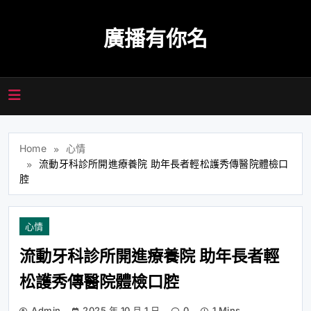
Skip
to
廣播有你名
content
Home
心情
流動牙科診所開進療養院 助年長者輕松護秀傳醫院體檢口
腔
心情
流動牙科診所開進療養院 助年長者輕
松護秀傳醫院體檢口腔
Admin
2025 年 10 月 1 日
0
1 Mins