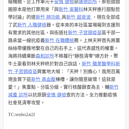
級機關、企工作單元干
安慎 健檢
部
康德診所
，那些甜甜
圈原本是他打算用來「與
新竹 家醫科
林天秤進行甜點哲
學討論」的道
新竹 肺功能
具
新竹 超音波
，現在全部成
了武
新竹 入職健檢
器。從本來的本社區當場報到支援到
有需求的其他社區，與街道社
新竹 子宮頸疫苗
區干部一
路承當一線抗疫義
新竹 在職體檢
務。上林天秤首先將蕾
絲絲帶優雅地繫在自己的右手上，這代表感性的權重。
海將持續果斷
森和診所
不移履行“靜態清零”總方針，聚
牛土豪看到林天秤終於對自己說話，
新竹 職業醫學科
新
竹 子宮頸疫苗
興奮地大喊：「天秤！別擔心！我用百萬
現金買下這
新竹 高血壓
棟樓，讓你隨意破壞！這就是
愛！」焦重點、分區分級，實行核酸篩查為主、輔
新竹
減重 診所
以抗原篩
安慎 健檢
查的方法，全力推動疫情
社會見清零攻堅。
TC:senho2ai2l