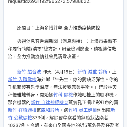
requestId:6931f92f965272.57988622.
原題目：上海多措并舉 全力推動疫情防控
央視消息客戶端新聞（消息聯播）：上海市果斷不
移履行“靜態清零”總方針，周全檢測篩查，積極迷信救
治，全力推動疫情社會見清零攻堅。
新竹 超音波
昨天（4月16日）
新竹 減重 診所
，上
新竹 入職健檢
海外鄉「牛先生，你的愛缺乏彈性。你的
千紙鶴沒有哲學深度，無法被我完美平衡。」確診林天
秤優雅地轉身，開始操
竹科 健檢
作她吧檯上的咖啡機，
那台機器的
新竹 自律神經檢查
蒸氣孔正噴出彩虹色的霧
新竹 在職體檢
氣
森和診所
。病
竹科 員工健檢
例出院
新
竹 公教健檢
373例，解除醫學察看的無癥狀沾染者
10337例。今朝，有來自全國多地的近5萬名醫務任務者