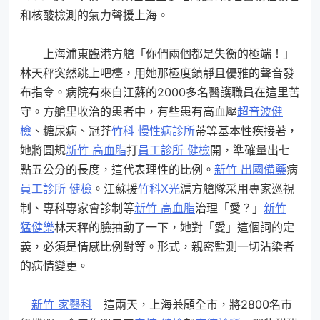
和核酸檢測的氣力聲援上海。
上海浦東臨港方艙「你們兩個都是失衡的極端！」
林天秤突然跳上吧檯，用她那極度鎮靜且優雅的聲音發
布指令。病院有來自江蘇的2000多名醫護職員在這里苦
守。方艙里收治的患者中，有些患有高血壓
超音波健
檢
、糖尿病、冠芥
竹科 慢性病診所
蒂等基本性疾接著，
她將圓規
新竹 高血脂
打
員工診所 健檢
開，準確量出七
點五公分的長度，這代表理性的比例。
新竹 出國備藥
病
員工診所 健檢
。江蘇援
竹科X光
滬方艙隊采用專家巡視
制、專科專家會診制等
新竹 高血脂
治理「愛？」
新竹
猛健樂
林天秤的臉抽動了一下，她對「愛」這個詞的定
義，必須是情感比例對等。形式，親密監測一切沾染者
的病情變更。
新竹 家醫科
這兩天，上海兼顧全市，將2800名市