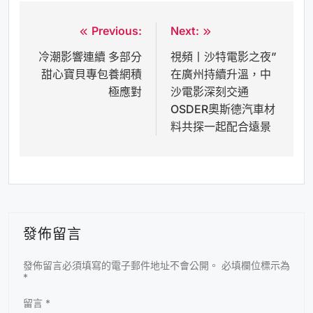
Previous:
Next:
文
冷潮影響連續 多部分
視頻丨沙特電影之夜”
章
甜心寶貝專包養網積
在廣州持續升溫，中
導
極應對
沙電影深刻交通
覽
OSDER奧斯德汽車材
料共探一起配合遠景
發佈留言
發佈留言必須填寫的電子郵件地址不會公開。
必填欄位標示為
*
留言
*