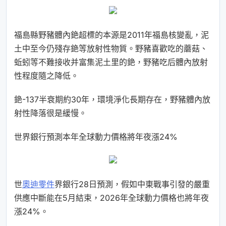
福島縣野豬體內銫超標的本源是2011年福島核變亂，泥
土中至今仍殘存銫等放射性物質。野豬喜歡吃的蘑菇、
蚯蚓等不難接收并富集泥土里的銫，野豬吃后體內放射
性程度隨之降低。
銫-137半衰期約30年，環境淨化長期存在，野豬體內放
射性降落很是緩慢。
世界銀行預測本年全球動力價格將年夜漲24%
世
奧迪零件
界銀行28日預測，假如中東戰事引發的嚴重
供應中斷能在5月結束，2026年全球動力價格也將年夜
漲24%。