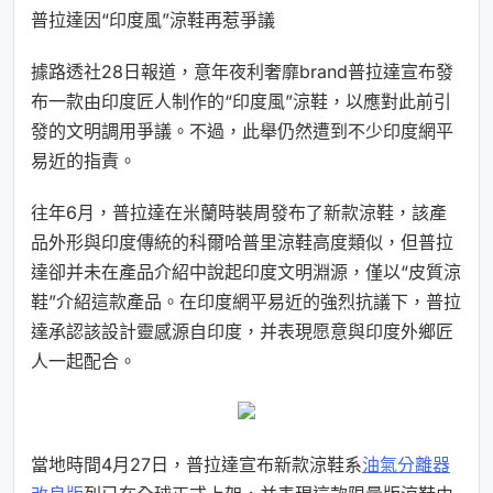
普拉達因“印度風”涼鞋再惹爭議
據路透社28日報道，意年夜利奢靡brand普拉達宣布發
布一款由印度匠人制作的“印度風”涼鞋，以應對此前引
發的文明調用爭議。不過，此舉仍然遭到不少印度網平
易近的指責。
往年6月，普拉達在米蘭時裝周發布了新款涼鞋，該產
品外形與印度傳統的科爾哈普里涼鞋高度類似，但普拉
達卻并未在產品介紹中說起印度文明淵源，僅以“皮質涼
鞋”介紹這款產品。在印度網平易近的強烈抗議下，普拉
達承認該設計靈感源自印度，并表現愿意與印度外鄉匠
人一起配合。
當地時間4月27日，普拉達宣布新款涼鞋系
油氣分離器