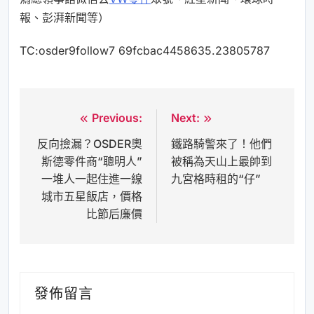
報、彭湃新聞等）
TC:osder9follow7 69fcbac4458635.23805787
Previous:
Next:
文
反向撿漏？OSDER奧
鐵路騎警來了！他們
章
斯德零件商“聰明人”
被稱為天山上最帥到
導
一堆人一起住進一線
九宮格時租的“仔”
覽
城市五星飯店，價格
比節后廉價
發佈留言