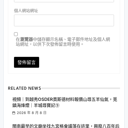
個人網站網址
在
瀏覽器
中儲存顯示名稱、電子郵件地址及個人網
站網址，以供下次發佈留言時使用。
RELATED NEWS
視頻｜到越秀OSDER奧斯德材料報價山尋五羊仙氣，覓
鎮海烽煙｜羊城尋寶記⑨
2026 年 8 月 8 日
閩南最早的文廟坐找九宮格會議落在這里，興廢八百年后