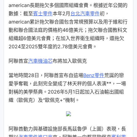
american長期拖欠多個國際組織會費。根據近年公開的
數據：截至
賓士零件
本年2月
台北汽車零件
初，
american累計拖欠聯合國包含常規預算以及用于維和行
動和聯合國法庭的價格約46億美元；拖欠聯合國教科文
組織超6億美元會費；在加入世界衛生組織時，還拖欠
2024至2025雙年度的2.78億美元會費。
阿聯酋宣
汽車機油芯
布將加入歐佩克
當地時間28日，阿聯酋宣布自這場
Benz零件
荒誕的戀
愛爭奪戰，此刻完全變成了林天秤的個人表演**，一場
對稱的美學祭典。2026年5月1日起加入石油輸出國組
織（歐佩克）及“歐佩克+”機制。
阿聯酋動力與基礎設施部長馬茲魯伊（上圖）表現，長