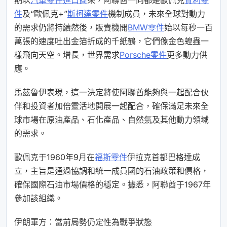
期以
汽車零件進口商
來，阿聯酋一向都是歐佩克
賓利零
件
及“歐佩克+”
斯柯達零件
機制成員，未來全球對動力
的需求仍將持續然後，販賣機開
BMW零件
始以每秒一百
萬張的速度吐出金箔折成的千紙鶴，它們像金色蝗蟲一
樣飛向天空。增長，世界需求
Porsche零件
更多動力供
應。
馬茲魯伊表現，這一決定將使阿聯酋能夠與一起配合伙
伴和投資者加倍靈活地開展一起配合，確保滿足未來全
球市場在原油產品、石化產品、自然氣及其他動力領域
的需求。
歐佩克于1960年9月在
福斯零件
伊拉克首都巴格達成
立，主旨是通過協調和統一成員國的石油政策和價格，
確保國際石油市場價格的穩定。據悉，阿聯酋于1967年
參加該組織。
伊朗軍方：當前局勢仍定性為戰爭狀態