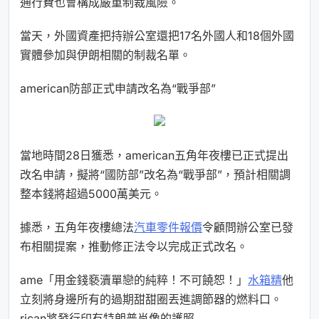
通行費也會構成嚴重制裁風險。
當天，外國資產把持辦公室還把17名外國人和18個外國
實體參加與伊朗相關的制裁名單。
american防部正式申請改名為“戰爭部”
當地時間28日獲悉，american五角年夜樓已正式提出
改名申請，擬將“國防部”改名為“戰爭部”，預計相關調
整本錢將超過5000萬美元。
據悉，五角年夜樓總法
汽車零件報價
令顧問辦公室已發
布相關提案，推動修正法令以完成正式改名。
ame「用金錢褻瀆單戀的純粹！不可饒恕！」
水箱精
他
立刻將身邊所有的過期甜甜圈丟進調節器的燃料口。
rican將發行印有特朗普肖像的護照