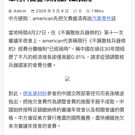
Admin
2026 年 5 月 8 日
0
1 Mins
中方硬剛：american先把欠費繳清再說
汽車零件
話
當地時間4月27日，在《不擴散核兵器條約》第十一次
審議年夜會上，american代表稱現行《不擴散核兵器條
約》經費分攤機制“已經過時”，稱中國在過往30年間經
歷了不凡的經濟增長卻僅貢獻0.91%，請求從頭調整核
兵器國家的會費分攤。
對此，
德系車材料
參會的中國交際部軍控司司長孫曉波
指出，把拖欠會費作為調整會費的施壓手腕不成取。中
國始終按時足額繳納條約審議年夜會以及相關會議的價
格。中方催促美方實行應盡的國際義務，盡快補繳拖欠
本次審議年夜會的會費。