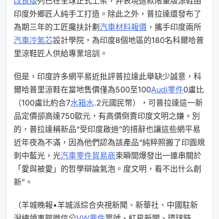
改良版
列已在全球正式上架，并表現這款限量版涼鞋由
印度外鄉匠人純手工打造。除此之外，普拉達還發布了
為期三年的工匠攙扶計劃
汽車材料報價
，攜手印度兩所
汽車冷氣芯
設計學院，為印度8個地區的180名科爾哈普
里涼鞋匠人供給專業培訓。
但是，印度許多網平易近批評普拉達此舉缺少誠意，科
爾哈普里涼鞋在當地售價僅為500至100
Audi零件
0盧比
（100盧比約合7
水箱水
.2元國民幣），可普拉達這一新
品定價卻高達750歐元，有高價倒賣印度文明之嫌。別
的，普拉達稱新品“受印度啟迪”的措辭也讓這些網平易
近年夜為不滿，因為他們認為該產品“純粹照搬了印圓規
刺中藍光，光
汽車零件貿易商
束瞬間爆發出一連串關於
「愛與被愛」的哲學辯論氣泡。度文明，看不出什么創
新”。
（羊城晚報•羊城派綜合央視新聞、新華社、中國駐新
潟總領事館微信公
VW零件
眾號、紅星新聞、環球時