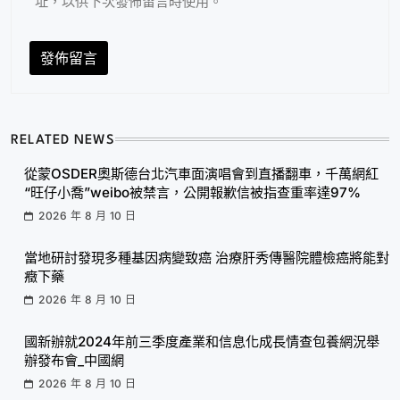
址，以供下次發佈留言時使用。
RELATED NEWS
從蒙OSDER奧斯德台北汽車面演唱會到直播翻車，千萬網紅
“旺仔小喬”weibo被禁言，公開報歉信被指查重率達97%
2026 年 8 月 10 日
當地研討發現多種基因病變致癌 治療肝秀傳醫院體檢癌將能對
癥下藥
2026 年 8 月 10 日
國新辦就2024年前三季度產業和信息化成長情查包養網況舉
辦發布會_中國網
2026 年 8 月 10 日