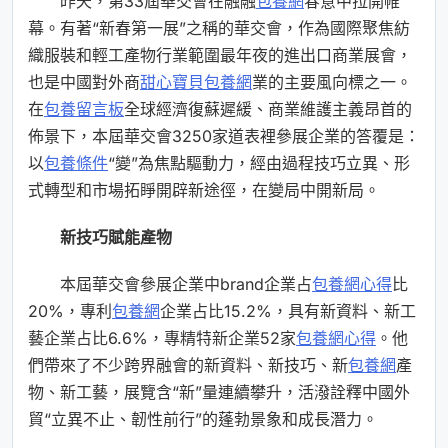
昨天，第33屆華交會在融融
包養網
春意中拉開帷
幕。有著“新春第一展”之稱的華交會，作為國際聚焦紡
織服裝和輕工產物行業範圍最年夜的進出口商業展會，
也是中國對外商
甜心寶貝包養網
業的主要風向標之一。
在
包養留言板
全球經濟復蘇遲緩、商業維護主義昂首的
佈景下，本屆華交會3250家道表裡參展企業的答覆是：
以
包養條件
“變”為焦點驅動力，經由過程技巧立異、形
式轉型和市場拓睜開辟新途徑，在變局中開新局。
新技巧賦能產物
本屆華交會參展企業中brand企業占
包養網心得
比
20%，專利
包養網
企業占比15.2%，具有新資料、新工
藝企業占比6.6%，專精特新企業52家
包養網心得
。他
們帶來了不少跨界融會的新資料、新技巧、新
包養網
產
物、新工藝，展覽含“新”量連續攀升，活潑詮釋中國外
貿“立異不止、韌性前行”的蓬勃景象和成長潛力。