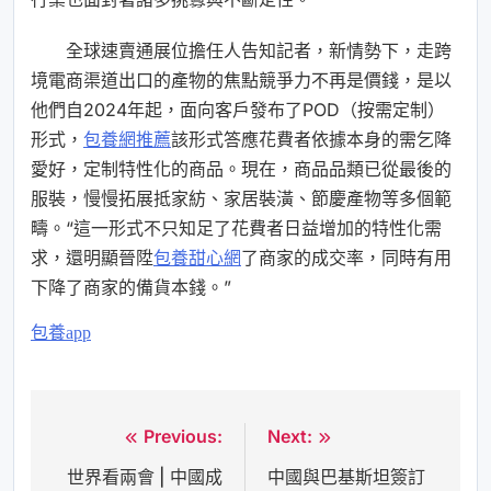
全球速賣通展位擔任人告知記者，新情勢下，走跨
境電商渠道出口的產物的焦點競爭力不再是價錢，是以
他們自2024年起，面向客戶發布了POD（按需定制）
形式，
包養網推薦
該形式答應花費者依據本身的需乞降
愛好，定制特性化的商品。現在，商品品類已從最後的
服裝，慢慢拓展抵家紡、家居裝潢、節慶產物等多個範
疇。“這一形式不只知足了花費者日益增加的特性化需
求，還明顯晉陞
包養甜心網
了商家的成交率，同時有用
下降了商家的備貨本錢。”
包養app
Previous:
Next:
文
世界看兩會 | 中國成
中國與巴基斯坦簽訂
章