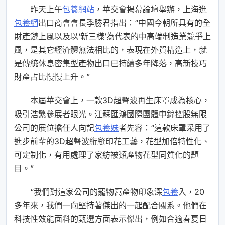
昨天上午
包養網站
，華交會揭幕論壇舉辦，上海進
包養網
出口商會會長季勝君指出：“中國今朝所具有的全
財產鏈上風以及以‘新三樣’為代表的中高端制造業競爭上
風，是其它經濟體無法相比的，表現在外貿構造上，就
是傳統休息密集型產物出口已持續多年降落，高新技巧
財產占比慢慢上升。”
本屆華交會上，一款3D超聲波再生床罩成為核心，
吸引浩繁參展者眼光。江蘇匯鴻國際團體中錦控股無限
公司的展位擔任人向記
包養妹
者先容：“這款床罩采用了
進步前輩的3D超聲波絎縫印花工藝，花型加倍特性化、
可定制化，有用處理了家紡被類產物花型同質化的題
目。”
“我們對這家公司的寵物窩產物印象深
包養
入，20
多年來，我們一向堅持著傑出的一起配合關系。他們在
科技性效能面料的甄選方面表示傑出，例如合適春夏日