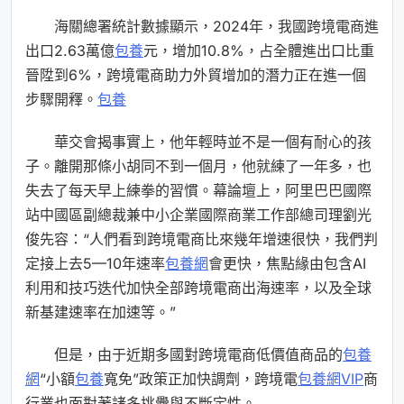
海關總署統計數據顯示，2024年，我國跨境電商進
出口2.63萬億
包養
元，增加10.8%，占全體進出口比重
晉陞到6%，跨境電商助力外貿增加的潛力正在進一個
步驟開釋。
包養
華交會揭事實上，他年輕時並不是一個有耐心的孩
子。離開那條小胡同不到一個月，他就練了一年多，也
失去了每天早上練拳的習慣。幕論壇上，阿里巴巴國際
站中國區副總裁兼中小企業國際商業工作部總司理劉光
俊先容：“人們看到跨境電商比來幾年增速很快，我們判
定接上去5—10年速率
包養網
會更快，焦點緣由包含AI
利用和技巧迭代加快全部跨境電商出海速率，以及全球
新基建速率在加速等。”
但是，由于近期多國對跨境電商低價值商品的
包養
網
“小額
包養
寬免”政策正加快調劑，跨境電
包養網VIP
商
行業也面對著諸多挑釁與不斷定性。