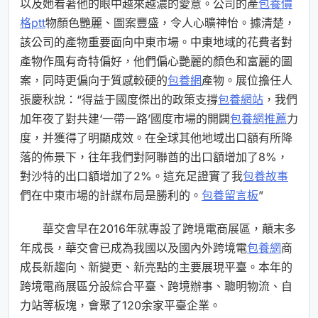
以及她看著他的眼中越來越濃的愛意。公司的產
包養價
格ptt
物顏色艷麗、圖案豐盛，令人心曠神怡。據清楚，
該公司的產物重要面向中東市場。中東地域的花費者對
產物作風有奇特偏好，他們偏心艷麗的顏色和富麗的圖
案，同時更偏向于質感較硬的
包養網
產物。展位擔任人
張慶秋說：“得益于國度傑出的政策支撐
包養網站
，我們
加年夜了對共建‘一帶一路’國度市場的開闢
包養網推薦
力
度，并獲得了明顯成效。在全球其他地域出口額有所降
落的佈景下，往年我們對阿聯酋的出口額增加了8%，
對沙特的出口額增加了2%。這充足證實了我
包養故事
們在中東市場的計謀布局是勝利的。
包養留言板
”
華交會早在2016年就專設了跨境電商展區，顛末多
年成長，華交會已成為我國以及國內外跨境電
包養網
商
成長新趨向、新變更、新亮點的主要展現平臺。本年的
跨境電商展區分設綜合平臺、跨境辦事、聰明物流、自
力站等板塊，會聚了120余家平臺企業。