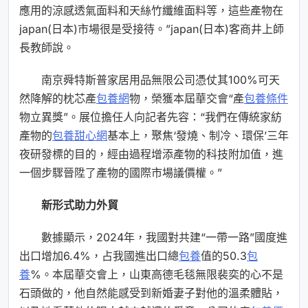
應用的涼感透氣面料和天絲竹纖維面料等，這些產物在
japan(日本)市場很是受接待。”japan(日本)客商井上師
長教師說。
南京舜特斯普家居用品無限公司憑仗其100%可天
然降解的枕芯產
包養網
物，榮獲本屆華交會“產
包養條件
物立異獎”。展位擔任人向記者先容：“我們在傳統家紡
產物的
包養甜心網
基本上，聚焦‘發燒、制冷、環保’三年
夜研發標的目的，經由過程增添產物的科技附加值，進
一個步驟晉陞了產物的國際市場議價權。”
新形式助力外貿
數據顯示，2024年，我國對共建“一帶一路”國度進
出口增加6.4%，占我國進出口總
包養
值的50.3
包
養
%。本屆華交會上，山東高德毛毯無限裴奕的心不是
石頭做的，他自然能感受到新婚妻子對他的溫柔體貼，