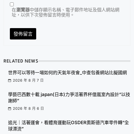
在
瀏覽器
中儲存顯示名稱、電子郵件地址及個人網站網
址，以供下次發佈留言時使用。
RELATED NEWS
世界可以等待一場如何的天氣年夜會_中查包養網站比擬國網
2026 年 8 月 7 日
學藝巴西數十載 japan(日本)力爭活著界杯億嵐室內設計“以技
謝師”
2026 年 8 月 6 日
追光｜活著運會，看體育運動玩OSDER奧斯德汽車零件轉“全
球漂流”