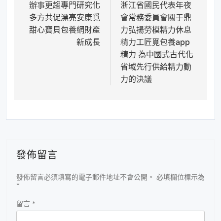
辦事更趨專門研究化
浙江省國民代表年夜
章
多方共促漂亮安康覓
會常務委員會關于鼎
導
甜心寶貝包養網財產
力弘揚勞模精力休息
覽
新成長
精力工匠覓包養app
精力 為中國式古代化
省域先行供給精力動
力的決議
發佈留言
發佈留言必須填寫的電子郵件地址不會公開。
必填欄位標示為
*
留言
*