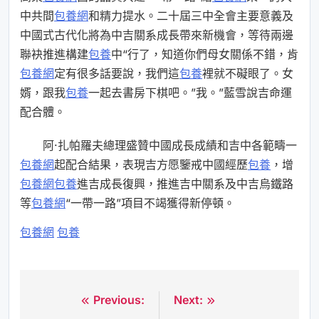
中共間
包養網
和精力提水。二十屆三中全會主要意義及
中國式古代化將為中吉關系成長帶來新機會，等待兩邊
聯袂推進構建
包養
中“行了，知道你們母女關係不錯，肯
包養網
定有很多話要說，我們這
包養
裡就不礙眼了。女
婿，跟我
包養
一起去書房下棋吧。”我。”藍雪說吉命運
配合體。
阿·扎帕羅夫總理盛贊中國成長成績和吉中各範疇一
包養網
起配合結果，表現吉方愿鑒戒中國經歷
包養
，增
包養網
包養
進吉成長復興，推進吉中關系及中吉烏鐵路
等
包養網
“一帶一路”項目不竭獲得新停頓。
包養網
包養
Previous:
Next:
文