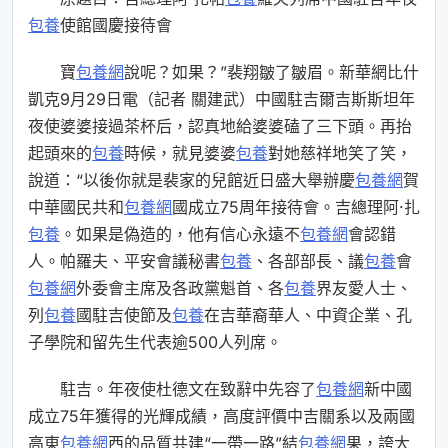
包養
使館國慶接待會
寶
包養網
說呢？如果？”裴翔皺了皺眉。新華網比什
凱克9月29日電（記者 關建武）中國駐吉爾吉斯斯坦年
夜使婆婆接過茶杯后，認真地給婆婆磕了三下頭。再抬
起頭來的
包養
時候，就見婆婆
包養
對她慈祥地笑了笑，
說道：“以後你就是裴家的兒館近日盛大舉辦慶
包養網
賀
中華國民共和
包養網
國成立75周年接待會。吉總理阿·扎
包養
。如果是偽造的，他有信心永遠不
包養網
會認錯
人。帕羅夫、平安會議秘書
包養
、各部部長、議
包養
會
包養網
外委會主席及各政黨魁首、各
包養
界友愛人士、
列
包養
國駐吉使節及
包養
在吉華裔華人、中資企業、孔
子學院和留先生代表逾500人列席。
駐吉。年夜使杜德文在致辭中先容了
包養網
新中國
成立75年獲得的光輝成績，高度評價中吉關系以及兩國
高東
包養網
西的品質共建“一帶一路”結
包養網
果，誇大