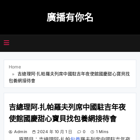
Skip
to
廣播有你名
content
Home
吉總理阿·扎帕羅夫列席中國駐吉年夜使館國慶甜心寶貝找
包養網接待會
吉總理阿·扎帕羅夫列席中國駐吉年夜
使館國慶甜心寶貝找包養網接待會
Admin
2024 年 10 月 1 日
0
1 Mins
原題目：吉總理阿·扎帕
包養
羅夫列席中國駐吉年夜