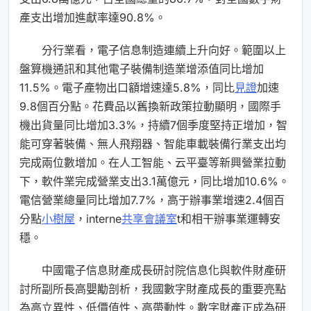
產支出增加進獻率達90.8%。
分行業看，電子信息制造連續上升向好。範圍以上
盤算機通訊和其他電子裝備制造業增添值同比增加
11.5%。電子產物出口額增速達5.8%，同比
見證
加速
9.8個百分點。花費品以舊換新政策拉動顯明，國際手
機出貨量同比增加3.3%，持續7個季度堅持正增加，智
能可穿著裝備、無人飛翔器、智能車載裝備行業支出均
完成兩位數增加。在人工智能、云平臺等新興營業拉動
下，軟件業完成營業支出3.1萬億元，同比增加10.6%。
電信營業總量同比增加7.7%，高于辦事業增速2.4個百
分點
小樹屋
，interne
共享會議室
t和相干辦事業運轉安
穩。
中國電子信息財產成長研討院信息化與軟件財產研
討所副所長高嬰勱剖析，我國數字財產成長的重要亮點
為高立異性、低價值性、高帶動性。數字財產正成為研