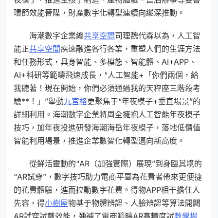
環節效能晉陞，財產數字化轉型連續向縱深推動。
海潮數字企業總
共享空間
司理魏代森以為，人工智
能正
共享空間
疾速融進各行各業，重塑人們的生涯方法
和任務形式，具身智能、多模態、智能體、AI+APP、
AI+科研等範疇飛速成長，“人工智能+「你們兩個，給
我聽著！現在開始，你們必須通過我的天秤座三階段考
驗**！」”舉動
九宮格
更聚焦于“年夜模子+垂直場景”的
詳細利用。海潮數字企業將周全擁抱人工智能年夜模子
技巧，加年夜投進研發海潮海岳年夜模子，落地低價值
智能利用場景，推進企業數智化轉型邁向新高度。
從鮮活靈動的“AR（加強實際）展現”到身臨其境的
“AR試穿”，數字技巧助力電商平臺為花費者帶來更便捷
的花費體驗，進而拉動數字花費。得物APP相干擔任人
先容，得
小樹屋
物基于物體辨認、人臉辨認等算法開闢
AR試穿試戴效能，彌補了電商範疇AR高精度試
教學場