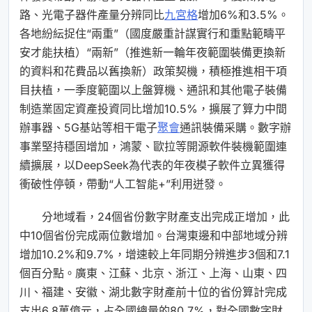
路、光電子器件產量分辨同比
九宮格
增加6%和3.5%。
各地紛紜捉住“兩重”（國度嚴重計謀實行和重點範疇平
安才能扶植）“兩新”（推進新一輪年夜範圍裝備更換新
的資料和花費品以舊換新）政策契機，積極推進相干項
目扶植，一季度範圍以上盤算機、通訊和其他電子裝備
制造業固定資產投資同比增加10.5%，擴展了算力中間
辦事器、5G基站等相干電子
聚會
通訊裝備采購。數字辦
事業堅持穩固增加，鴻蒙、歐拉等開源軟件裝機範圍連
續擴展，以DeepSeek為代表的年夜模子軟件立異獲得
衝破性停頓，帶動“人工智能+”利用迸發。
分地域看，24個省份數字財產支出完成正增加，此
中10個省份完成兩位數增加。台灣東邊和中部地域分辨
增加10.2%和9.7%，增速較上年同期分辨進步3個和7.1
個百分點。廣東、江蘇、北京、浙江、上海、山東、四
川、福建、安徽、湖北數字財產前十位的省份算計完成
支出6.8萬億元，占全國總量的80.7%，對全國數字財