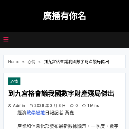
Skip
to
廣播有你名
content
Home
心情
到九宮格會議我國數字財產殘局傑出
心情
到九宮格會議我國數字財產殘局傑出
Admin
2026 年 3 月 3 日
0
1 Mins
經濟
教學場地
日報記者 黃鑫
產業和信息化部發布最新數據顯示，一季度，數字