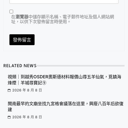
在
瀏覽器
中儲存顯示名稱、電子郵件地址及個人網站網
址，以供下次發佈留言時使用。
RELATED NEWS
視頻｜到越秀OSDER奧斯德材料報價山尋五羊仙氣，覓鎮海
烽煙｜羊城尋寶記⑨
2026 年 8 月 8 日
閩南最早的文廟坐找九宮格會議落在這里，興廢八百年后欲復
建
2026 年 8 月 8 日