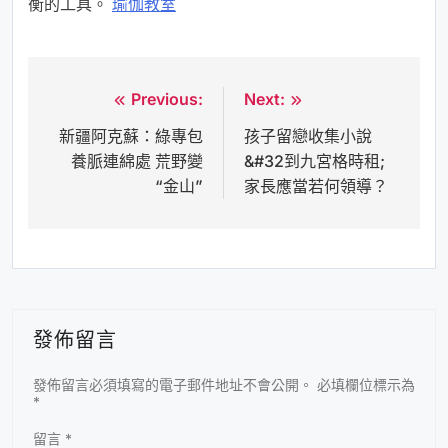
衡的工具。
瑜伽教室
Previous:
Next:
文
新疆阿克蘇：綠專包
孩子留戀收集小說
章
養脈連綿處 荒野變
&#32到九宮格時租;
導
“金山”
家長應當若何領導？
覽
發佈留言
發佈留言必須填寫的電子郵件地址不會公開。
必填欄位標示為
*
留言
*