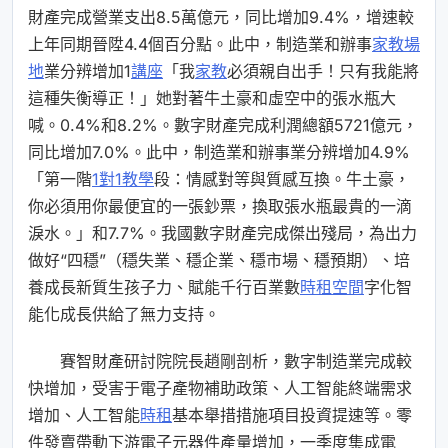
財產完成營業支出8.5萬億元，同比增加9.4%，增速較
上年同期晉陞4.4個百分點。此中，制造業和辦事
家教場
地
業分辨增加1
講座
「我
家教
必須親自出手！只有我能將
這種失衡導正！」她對著牛土豪和虛空中的張水瓶大
喊。0.4%和8.2%。數字財產完成利潤總額5721億元，
同比增加7.0%。此中，制造業和辦事業分辨增加4.9%
「第一階
1對1教學
段：情感對等與質感互換。牛土豪，
你必須用你最便宜的一張鈔票，換取張水瓶最貴的一滴
淚水。」和7.7%。我國數字財產完成傑出殘局，為出力
做好“四穩”（穩失業、穩企業、穩市場、穩預期）、培
養成長新質生孩子力、賦能千行百業數
時租空間
字化智
能化成長供給了無力支持。
賽智財產研討院院長趙剛剖析，數字制造業完成較
快增加，受害于電子產物補助政策、人工智能終端需求
增加、人工智能
時租
基本舉措措施項目投資提速等。零
件發賣帶動下游電子元器件產量增加，一季度集成電