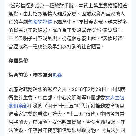
“當彩禮逐步成為一種斂財手腕，本質上與生意婚姻相差
無幾，由此招致無情人難成家屬、因婚致貧甚至家破人
亡的喜劇
包養網評價
不竭產生。”崔樹義表現，越來越多
的貧民娶不起媳婦，或許為了娶媳婦弄得“全家返貧”，
王老五騙子村不竭呈現，從這個意義上說，“天價彩禮”
曾經成為一種應該及早加以打消的社會陋習。
移風易俗
綜合施策，標本兼治
包養
為應對越刮越烈的彩禮之風，2016年7月29日，由國度
衛生計生委、中宣部、中心文明辦等11個部委
女大生包
養俱樂部
印發的《關于“十三五”時代深刻推動婚育新風
進萬家運動的看法》誇大，“十三五”時代，中國各級當
局將加大力度領導，提倡親事簡辦，否決包攬婚姻、守
法晚婚、年夜操年夜辦和借婚姻討取財物。《看法》同