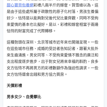
甜心寶貝包養網
彩禮八兩半斤的嫁奩。賀雪峰以為，這
是由于這些處所屬于疏散性的原子化村落，男孩生養偏
好少，怙恃是以能夠對兒後代兒比量齊觀，同時不受拘
束愛情的基本也比擬好。是以，彩禮和嫁奩相當于兩邊
怙恃的財富完成了代際轉移。
這種勢頭在深圳、北京等城市近年來也開端呈現。一些
在這些城市任務、成婚的受訪者告知記者，跟著大批外
來生齒涌進，男女同等、不受拘束愛情不雅念的廣泛和
支出程度逐步進步，出于對女兒將來幸福的斟酌，良多
女方怙恃不再將男方的彩禮數額作為強迫性請求，一些
女方怙恃還會出錢和男方協力買房。
天價彩禮
男多女少、自覺攀比