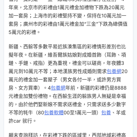
年來，北京市的彩禮由1萬元禮金加禮物下跌為20萬元
加一套房；上海市的彩禮堅持不變，保持在10萬元加一
套房；廣州市的彩禮由1萬元禮金加“三金”下跌為總價值
5萬元的彩禮。
新疆、西躲等多數平易近族湊集區的彩禮情形差別也比
擬年夜。在新疆，維吾爾族姑娘對成婚首飾（耳飾、項
鏈、手鏈、戒指）更為重視，禮金可以磋商，年夜體3
萬元到10萬元不等；本地漢族男性成婚則需求
包養網
20
萬元的禮金加一套屋子（男女各付一半，或許男方買
房、女方買車）。4
包養網
年前，新疆的彩禮仍是8888
元禮金加雙份禮物。在西躲生涯的躲族男人無疑是幸福
的，由於他們娶新娘不需求送禮金，只需求送多少數字
不等的牦牛（80
包養軟體
00至1萬元一頭）
包養
、羊或
許car 就行。
顛末查詢拜訪，在彩禮下跌的區域里，西部地域彩禮高