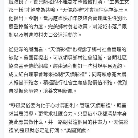
提改良了，養兒防老的不雅念才幹慢慢打消，“生男生女
都一樣”才幹成為共鳴，“天價彩禮”才會掉往保存泥土。
他提出，今朝，當局應盡快加年夜綜合管理誕生性別比
嚴重掉衡的力度，完美鄉村養老政策，削減城市落戶限
制以及增進城村夫口公道活動等。
從更深的層面看，“天價彩禮”也裸露了鄉村社會管理的
缺點。吳國寶提出，可以領導鄉村社會組織、各類社區
協會甚至傳統組織，經由過程制訂一些村規平易近約、
成立紅白理事會等來遏制“天價彩禮”；同時領導寬大農
人轉變不雅念，積極踐行社會主義焦點價值不雅，做到
自發摒棄陋習，培養文明新風。
“移風易俗要內化于心才算勝利。管理‘天價彩禮’，既需
求當局領導，更需求社匯合力。只需每小我都清楚本身
為此應當做什么，并一路朝著這個目的往盡力，‘天價彩
禮’的歪風就必定能打消。”吳國寶說。