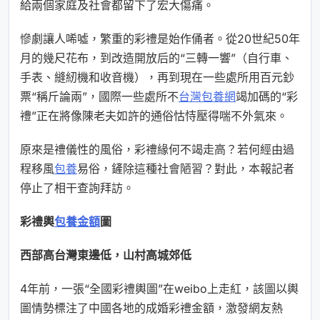
給兩個家庭及社會都留下了宏大傷痛。
慘劇讓人唏噓，繁重的彩禮是始作俑者。從20世紀50年
月的幾尺花布，到改造開放后的“三轉一響”（自行車、
手表、縫紉機和收音機），再到現在一些處所用百元鈔
票“稱斤論兩”，國際一些處所不
台灣包養網
竭加碼的“彩
禮”正在將像陳老夫如許的通俗怙恃壓得喘不外氣來。
原來是禮儀性的風俗，彩禮緣何不竭走高？若何經由過
程移風
包養
易俗，鏟除這種社會陋習？對此，本報記者
停止了相干查詢拜訪。
彩禮輿
包養金額
圖
西部高台灣東邊低，山村高城郊低
4年前，一張“全國彩禮輿圖”在weibo上走紅，該圖以輿
圖情勢標注了中國各地的成婚彩禮金額，激發網友熱