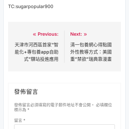
TC:sugarpopular900
Previous:
Next:
文
天津市河西區首家“智
清一包養網心得點國
章
能化+專包養app自助
外性教導方式：美國
導
式”驛站投進應用
重”禁欲”瑞典靠漫畫
覽
發佈留言
發佈留言必須填寫的電子郵件地址不會公開。
必填欄位
標示為
*
留言
*