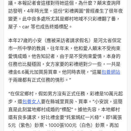
議。本報記者會這樣對待她這個，為什麼？顛末查詢拜
訪發明，4年時光里，這份“彩禮輿圖”曾經產生了很年夜
變更。此中良多處所尤其是鄉村地域不只彩禮翻了番，
屋子、car 等也成告終婚標配。
本年27歲的小安（應被采訪者請求假名）是河北省保定
市一所中學的教員，往年年末，他和愛人顛末不受拘束
愛情成婚。他告知記者，由于是不受拘束愛情，本身的
任務也比擬穩固，女方家要的彩禮絕對少一些，一共是
禮金6.6萬元加買房買車。他同時表現，“這屬
包養網站
于兩邊都有正式任務的情形。”
“在保定鄉村，假如男方沒有正式任務，彩禮是10萬元起
步，還
包養女人
要在縣城里買房、買車。”小安說，這簡
直是此刻當地鄉村成婚的“標配”。據他先容，本地鄉村
還有良多講求，好比禮金要“奼紫嫣紅一片綠”，即1萬張
5元（紫色）鈔票、1000張100元（白色）鈔票，再加