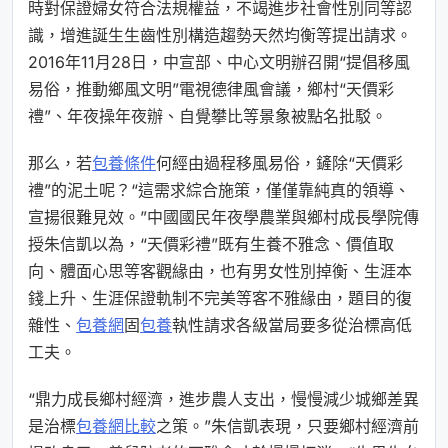
時對保證婦女符合法規權益，不竭進步社會性別同等認
識，增進誕生生齒性別構造趨勢天然均衡等提出請求。
2016年11月28日，中宣部、中心文明辦召開“提倡移風
易俗，推動鄉風文明”電視德律風會議，鄉村“天價彩
禮”、年夜操年夜辦、自覺攀比等景象被點名批駁。
那么，若
包養條件
何經由過程移風易俗，鏟除“天價彩
禮”的泥土呢？“這需求綜合施策，僅僅靠純真的領導、
宣揚很難見效。”中國國民年夜學農業與鄉村成長學院傳
授朱信凱以為，“天價彩禮”既有生養不雅念、價值取
向、體面心思等客觀緣由，也有男女性別掉衡、生涯本
錢上升、生涯保證軌制不完美等客不雅緣由，題目的復
雜性、
包養網
固
包養
執性請求各級當局要多從治標高低
工夫。
“鼎力成長鄉村經濟，進步農人支出，慢慢減少城鄉差異
是治標
包養網比較
之策。”朱信凱表現，只要鄉村經濟前