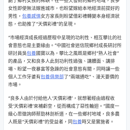
劇了鄉村女孩的稀缺。在一些欠發財的鄉村地域，良多
女性即使無法嫁進城市，也盼望嫁給本地經濟前提好的
男性，
包養感情
女方家長則盼望借彩禮轉變本身經濟狀
態，也助推了“天價彩禮”的呈現。
“市場經濟成長經過歷程中呈現的功利性、相互攀比的社
會意態也是主要緣由。”中國社會迷信院鄉村成長研討所
研討員吳
包養
國寶以為，攀比之風既是鄉村“熟人社會”
的產品，又和良多人此刻功利性過強、講體面、講排
場、盼望一夜暴富等急躁的社會意態有關，同時讓一些
個人工作牙婆有
包養俱樂部
了“兩端通吃”、漫天要價的
市場。
“良多人由於付給他人‘天價彩禮’，就想著經由過程收
受‘天價彩禮’來補虧空，從而構成了惡性輪迴。”國度一
級心思徵詢師蔡勁林剖析道，在一些鄉村地域，良多農
人既是“天價彩禮”的受益者，同
包養
時又是實施者。