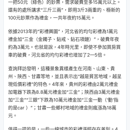
一把50元（綠色）的鈔票，需求破費至多15萬元以上。
還有的處所講求“三斤三兩”，即用3斤3兩重的、極新的
100元鈔票作為禮金，一共年夜約15萬元。
依據2013年的“彩禮輿圖”，河北省的均勻彩禮為1萬元
禮金加“三金（金鐲子、鉆戒、鉆石項鏈）”，破費年夜
約為3萬元。也就是說，4年時光里，即使不參加買房買
車的破費，河北省的均勻彩禮也增加了2—5倍。
查詢拜訪發明，這種景象異樣產生在河南、山東、貴
州、陜西、甘肅等地，並且表示出“越是貧苦地域，越呈
現低價彩禮”的特色。4年來，貴州的彩禮由2萬元禮金
加電器下跌為8.8萬元禮金加“三金”；陜西由3萬元禮金
加“三金”“三銀”下跌為10萬元禮金加“三金一動（‘動’指
的是car ）”；甘肅一些鄉村地域的禮金則瘋漲為18萬
元。
值得一提的是，一些一線城市的彩禮漲幅存在差別。4