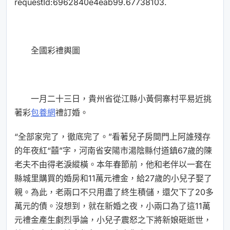
requestId:6962840e4eab99.67738103.
全國彩禮輿圖
一月二十三日，貴州省從江縣小黃侗寨村平易近挑
著彩
包養網
禮訂婚。
“全部家完了，徹底完了。”看著兒子房間門上阿誰殘存
的年夜紅“囍”字，河南省安陽市湯陰縣付道鎮67歲的陳
老夫不由得老淚縱橫。本年春節前，他和老伴以一套在
縣城里購買的婚房和11萬元禮金，給27歲的小兒子娶了
親。為此，老兩口不只用盡了終生積儲，還欠下了20多
萬元的債。沒想到，就在新婚之夜，小兩口為了這11萬
元禮金產生劇烈爭論，小兒子震怒之下將新娘砸逝世，