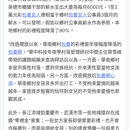
英德市鄉鎮干部的薪水支出大要為每月6000元，1至2
萬元彩
包養女人
禮相當于鄉村
包養女人
公事員3個月的
薪水。可以發明，假如以鄉村公事員薪水作為參照，本
地鄉村的彩禮程度降落了90%。
“改造開放以來，華南鄉村
包養
的彩禮是年夜幅度降落的
包養網
。”華中科技年夜學村落管理研討中間主任賀雪峰
帶領的課題組顛末查詢拜訪后以為，一方面，華南鄉村
多是宗族性村落，遭到宗族抵抗，外來男性娶當地女孩
的氣力年夜為削弱。另一方面，改造開放后
包養網心
得
，華南鄉村女孩良多外出打工，不受拘束愛情的越來
越多，家道逐步殷實的怙恃對女兒的不受拘束愛情也悲
觀其成。
此外，長江流域如重慶市、武漢市等一些地域還存在成
婚“零禮金”景象；一些女方家長即使索要彩禮，也不會
自裝腰包，而是返還給女孩，別的還會預備一份與男方