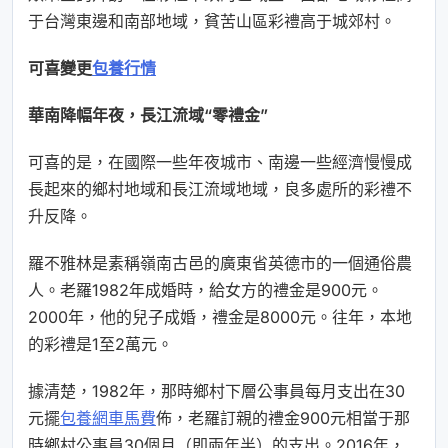
于台灣東邊和南部地域，貧苦山區彩禮高于城郊村。
可喜變更
包養行情
華南降幅年夜，長江流域“零禮金”
可喜的是，在國際一些年夜城市、南邊一些經濟慢慢成
長起來的鄉村地域和長江流域地域，良多處所的彩禮不
升反降。
羅不雅林是素稱嶺南古邑的廣東省英德市的一個通俗農
人。老羅1982年成婚時，給女方的禮金是900元。
2000年，他的兒子成婚，禮金是8000元。往年，本地
的彩禮是1至2萬元。
據清楚，1982年，那時鄉村下層公事員每月支出在30
元擺
包養網車馬費
佈，老羅訂親的禮金900元相當于那
時鄉村公事員30個月（即兩年半）的支出。2016年，