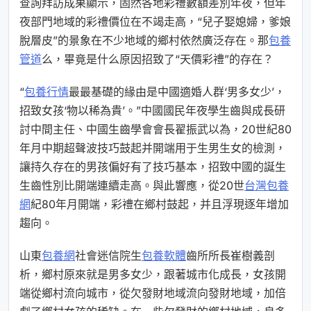
查詢拜訪成果顯示，固然各地彩禮數額差別年夜，但年
夜部門地域的彩禮價位在不竭走高，“兒子娶媳婦，爹娘
脫層皮”的景象在不少地域的鄉村依然廣泛存在。那
包養
管道
么，畢竟是什么原因招致了“天價彩禮”的存在？
“
包養行情
最最基礎的緣由是中國適婚人群‘男多女少’，
招致女孩‘物以稀為貴’。”中國國民年夜學生齒與成長研
討中間主任、中國生齒學會會長翟振武以為，20世紀80
年月中期超聲波技巧鼓起并開端用于生男生女的檢測，
讓持久存在的男孩偏好有了技巧基本，招致中國的誕生
生齒性別比開端連續走高。與此響應，從20世
台灣包養
網
紀80年月開端，彩禮在鄉村鼓起，并且浮現逐年增加
趨向。
山東
包養網
社會迷信院生
包養軟體
齒所所長崔樹義剖
析，鄉村原來就是男多女少，跟著城市化成長，女孩開
端從鄉村流向城市，從欠發財地域流向發財地域，加倍