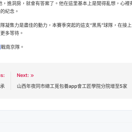
地，進洞房，就會有答案了。他在這里基本上是閒得亂想，心裡
好的紀念。
隊凝集力是盡佳的動力，本賽季突起的這支“黑馬”球隊，在接上
了更多等待。
網
戰南京隊。
us:
Next:
傳承
山西年夜同市總工覓包養app會工匠學院分院增至5家