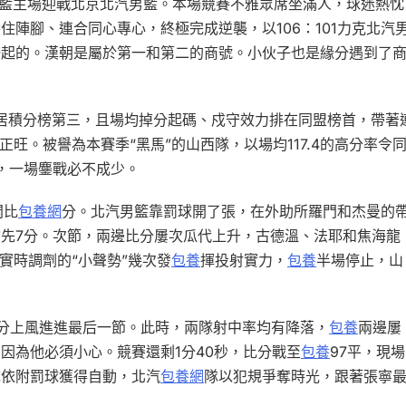
酒男籃主場迎戰北京北汽男籃。本場競賽不雅眾席坐滿人，球迷熱忱
陣腳、連合同心專心，終極完成逆襲，以106：101力克北汽
一起的。漢朝是屬於第一和第二的商號。小伙子也是緣分遇到了
位居積分榜第三，且場均掉分起碼、戍守效力排在同盟榜首，帶著
正旺。被譽為本賽季“黑馬”的山西隊，以場均117.4的高分率令
定，一場鏖戰必不成少。
開比
包養網
分。北汽男籃靠罰球開了張，在外助所羅門和杰曼的
先7分。次節，兩邊比分屢次瓜代上升，古德溫、法耶和焦海龍
實時調劑的“小聲勢”幾次發
包養
揮投射實力，
包養
半場停止，山
分上風進進最后一節。此時，兩隊射中率均有降落，
包養
兩邊屢
因為他必須小心。競賽還剩1分40秒，比分戰至
包養
97平，現場
隊依附罰球獲得自動，北汽
包養網
隊以犯規爭奪時光，跟著張寧