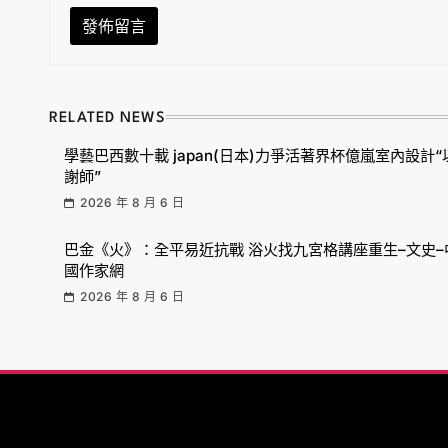
RELATED NEWS
學藝巴西數十載 japan(日本)力爭活著界杯億嵐室內設計“
謝師”
2026 年 8 月 6 日
巴金《火》：全平易近抗戰 浴火找九宮格講座重生–文史–
國作家網
2026 年 8 月 6 日