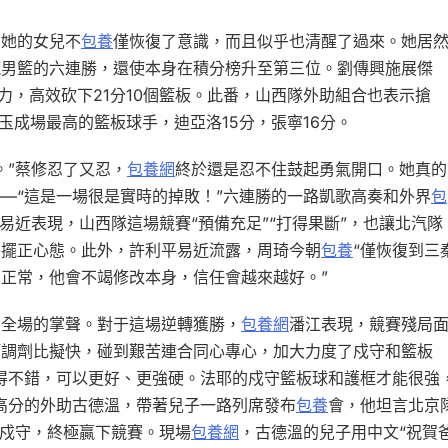
，她的女兒不
包養
僅恢復了意識，而且似乎也清醒了過來。她居
汽男籃的六連勝，還使本身在積分榜升至第三位。劉傳興施展傑
力，高效砍下21分10個籃板。此番，山西隊外助組合也表示搶
，玉成場最高的籃板球手，迪亞洛15分，張寧16分。
。”蔡修忍了又忍，
包養網
終於還是忍不住鼓起勇氣開口。她真的
—“這是一場很是實時的掉敗！”六連勝的一路凱歌高奏和外界
包
易近表現，山西隊這場競賽“預備充足”“打得果斷”，也讓北汽隊
并擺正心態。此外，許利平易近流露，周琦今朝
包養
“僅恢復到三
正常，他會不竭修改本身，信任會越來越好。”
了全場的掌聲。對于這場逆轉獲勝，
包養網
潘江表現，競賽殘局
師調劑比擬快，碰到艱苦連合同心專心，加大力度了戍守和籃板
得不錯，可以更好、更強硬。法耶的戍守籃板球和護框才能很強
高分的外助古德溫，帶著兒子一路列席發布
包養
會，他坦言北京
持戍守，終極贏下競賽。現場
包養網
，古德溫的兒子用中文“祝賀