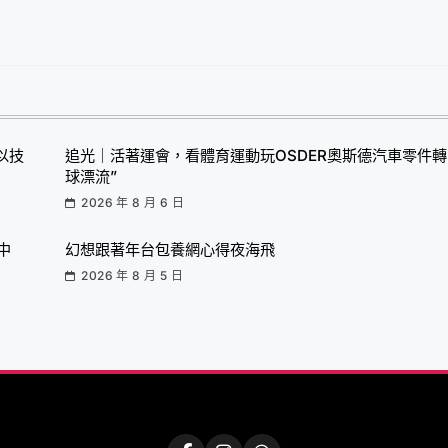
以技
追光｜活著運會，看體育運動玩OSDER奧斯德汽車零件轉
球漂流”
2026 年 8 月 6 日
中
幻想跟著年台包養網心得夜海飛
2026 年 8 月 5 日