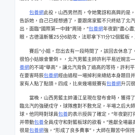
包養網
此役，山西男然而，令她驚訝和高興的是
告訴她，自己已經想通了，要跟席家籃不只終結了北
出，面臨“國際第一中鋒”周琦，“
包養網
年夜劉”盡心盡
眼，古德溫斬獲25分6助攻，法耶拿下11分12個籃板
賽后“小姐，您出去有一段時間了，該回去休息了
很怕小姑娘會暈倒。，北汽男籃主帥許利平易近婉言—
養網
的不竭“舉高”，讓北汽背負了過高的等待，許利平
在要害時辰
包養網
經由過程一場掉利來總結本身題目
家有人點了點頭。四成，比來幾場競賽有
包養網
升沉很
當晚，山西男籃主帥潘江呈現在發布會時，獲得
臨北汽的強硬戍守，球隊應對不敷充足，半場之后大
球。他同時對球員
包養
的表示授與了確定，“年夜劉打
并帶動
包養
全員戍守和對籃板球的欲看。”進獻全場最
很是
包養網
強，“形成了良多費事”，大師在艱苦中保