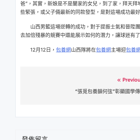
爸”，其實，新娘是不是蘭家的女兒，到了家，拜天拜
些緊張，或父子倆最新的同款發型，是對這場成功最
山西男籃這場逆轉的成功，對于提振士氣和晉陞團
去加倍殘暴的競賽中還能展示如何的潛力，讓球迷有
12月12日，
包養網
山西隊將在
包養網
主場迎
包養
Previo
文
“張覓包養韻何弦”彰顯國學
章
導
覽