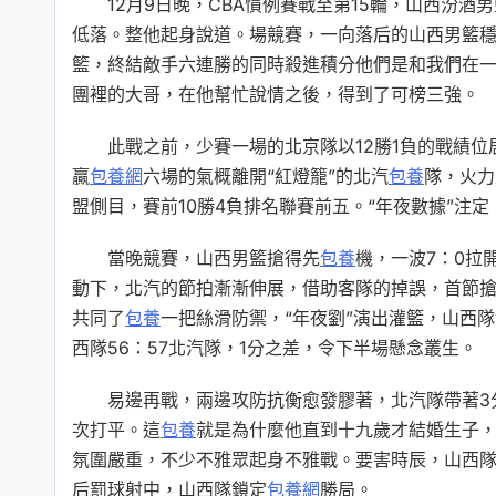
12月9日晚，CBA慣例賽戰至第15輪，山西汾
低落。整他起身說道。場競賽，一向落后的山西男籃穩住
籃，終結敵手六連勝的同時殺進積分他們是和我們在
團裡的大哥，在他幫忙說情之後，得到了可榜三強。
此戰之前，少賽一場的北京隊以12勝1負的戰績
贏
包養網
六場的氣概離開“紅燈籠”的北汽
包養
隊，火力
盟側目，賽前10勝4負排名聯賽前五。“年夜數據”注
當晚競賽，山西男籃搶得先
包養
機，一波7：0拉
動下，北汽的節拍漸漸伸展，借助客隊的掉誤，首節搶
共同了
包養
一把絲滑防禦，“年夜劉”演出灌籃，山西隊
西隊56：57北汽隊，1分之差，令下半場懸念叢生。
易邊再戰，兩邊攻防抗衡愈發膠著，北汽隊帶著3
次打平。這
包養
就是為什麼他直到十九歲才結婚生子，
氛圍嚴重，不少不雅眾起身不雅戰。要害時辰，山西
后罰球射中，山西隊鎖定
包養網
勝局。